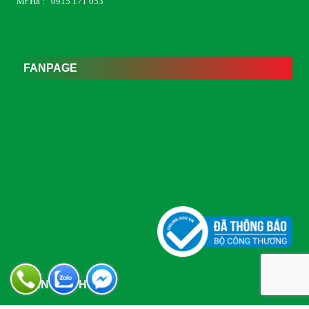
Mr Hà : 0915 171 053
FANPAGE
MẠNG XÃ HỘI