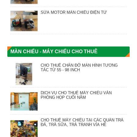
SỬA MOTOR MÀN CHIẾU ĐIỆN TỬ
MÀN CHIẾU - MÁY CHIẾU CHO THUÊ
CHO THUÊ CHÂN ĐỠ MÀN HÌNH TƯƠNG
TÁC TỪ 55 - 98 INCH
DỊCH VỤ CHO THUÊ MÁY CHIẾU VĂN
PHÒNG HỌP CUỐI NĂM
CHO THUÊ MÁY CHIẾU TẠI CÁC QUÁN TRÀ
ĐÁ, TRÀ SỮA, TRÀ TRANH VỈA HÈ