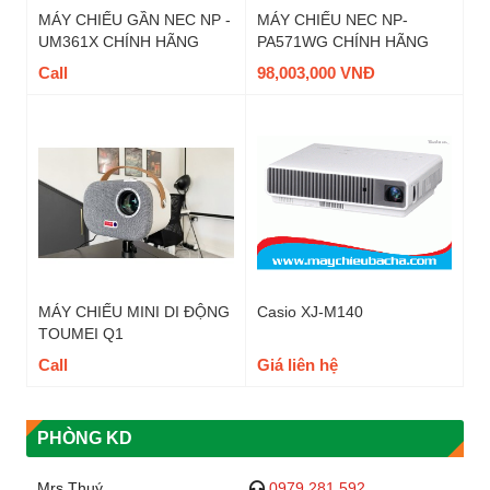
MÁY CHIẾU GẦN NEC NP -
MÁY CHIẾU NEC NP-
UM361X CHÍNH HÃNG
PA571WG CHÍNH HÃNG
Call
98,003,000 VNĐ
MÁY CHIẾU MINI DI ĐỘNG
Casio XJ-M140
TOUMEI Q1
Call
Giá liên hệ
PHÒNG KD
Mrs Thuý
0979 281 592