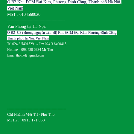
Ô B2 Khu ĐTM Đại Kim, Phường Định Công, Thành phố Hà Nội,
Việt Nam
MST : 0104560020
------------------------------------------------
Văn Phòng tại Hà Nội:
Ô B2 -C8 ( đường nguyễn cảnh dị) Khu ĐTM Đại Kim, Phường Định Công,
Thành phố Hà Nội, Việt Nam
Tel 024 3 5401529 - Fax 024 3 6400415
Hotline : 098 430 6784 Mr Thọ
Emai: thoitkd@gmail.com
-------------------------------------------------
Chi Nhánh Việt Trì - Phú Thọ
Mr Hà : 0915 171 053