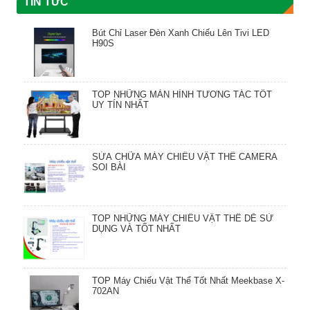
TIN TỨC
Bút Chỉ Laser Đèn Xanh Chiếu Lên Tivi LED
H90S
TOP NHỮNG MÀN HÌNH TƯƠNG TÁC TỐT
UY TÍN NHẤT
SỬA CHỮA MÁY CHIẾU VẬT THỂ CAMERA
SOI BÀI
TOP NHỮNG MÁY CHIẾU VẬT THỂ DỄ SỬ
DỤNG VÀ TỐT NHẤT
TOP Máy Chiếu Vật Thể Tốt Nhất Meekbase X-
702AN