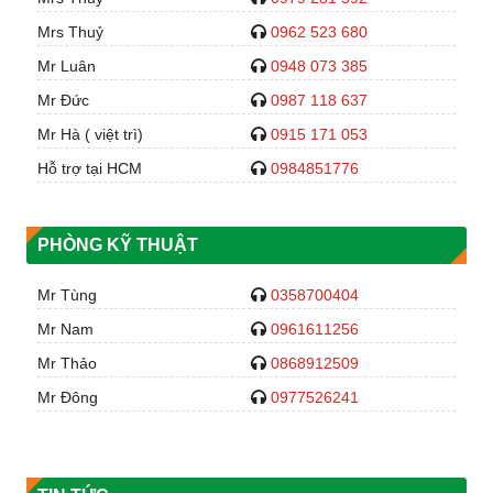
Mrs Thuỷ
0962 523 680
Mr Luân
0948 073 385
Mr Đức
0987 118 637
Mr Hà ( việt trì)
0915 171 053
Hỗ trợ tại HCM
0984851776
PHÒNG KỸ THUẬT
Mr Tùng
0358700404
Mr Nam
0961611256
Mr Thảo
0868912509
Mr Đông
0977526241