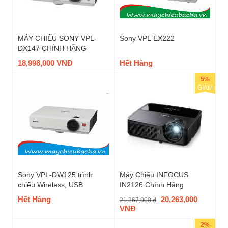
MÁY CHIẾU SONY VPL-
Sony VPL EX222
DX147 CHÍNH HÃNG
18,998,000 VNĐ
Hết Hàng
5%
GIẢM
Sony VPL-DW125 trình
Máy Chiếu INFOCUS
chiếu Wireless, USB
IN2126 Chính Hãng
Hết Hàng
20,263,000
21,367,000 đ
VNĐ
2%