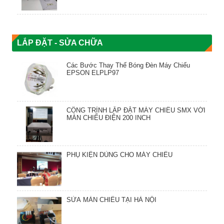
LẮP ĐẶT - SỬA CHỮA
Các Bước Thay Thế Bóng Đèn Máy Chiếu
EPSON ELPLP97
CÔNG TRÌNH LẮP ĐẶT MÁY CHIẾU SMX VỚI
MÀN CHIẾU ĐIỆN 200 INCH
PHỤ KIỆN DÙNG CHO MÁY CHIẾU
SỬA MÀN CHIẾU TẠI HÀ NỘI