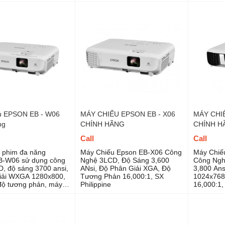
 loa 16w, máy chiếu
điểm trình chiếu khác nhau
nhiều địa
ý tưởng lắp đặt với
nhau
màn chiếu từ 100 -
u EPSON EB - W06
MÁY CHIẾU EPSON EB - X06
MÁY CHIẾ
ng
CHÍNH HÃNG
CHÍNH H
Call
Call
 phim đa năng
Máy Chiếu Epson EB-X06 Công
Máy Chiế
-W06 sử dụng công
Nghệ 3LCD, Độ Sáng 3,600
Công Ngh
, độ sáng 3700 ansi,
ANsi, Độ Phân Giải XGA, Độ
3,800 Ans
iải WXGA 1280x800,
Tương Phản 16,000:1, SX
1024x768
độ tương phản, máy
Philippine
16,000:1,
m gia đình, máy chiếu
, trường học giá rẻ