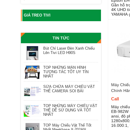
Epson EH
Gần hỗ trợ
4K UHD tí
YAMAHA gi
GIÁ TREO TIVI
phim hoặc
được tối ư
TIN TỨC
Bút Chỉ Laser Đèn Xanh Chiếu
Lên Tivi LED H90S
TOP NHỮNG MÀN HÌNH
TƯƠNG TÁC TỐT UY TÍN
NHẤT
Máy Chiế
SỬA CHỮA MÁY CHIẾU VẬT
Chính Hã
THỂ CAMERA SOI BÀI
Call
TOP NHỮNG MÁY CHIẾU VẬT
Máy chiếu
THỂ DỄ SỬ DỤNG VÀ TỐT
EB-982W 
NHẤT
ansi, độ 
1280x800,
TOP Máy Chiếu Vật Thể Tốt
16.000:1, 
Nhất Meekbase X-702AN