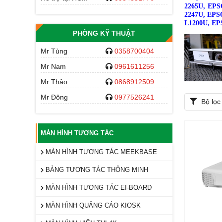
2265U, EPS
2247U,
EPS
L1200U,
EP
PHÒNG KỸ THUẬT
Mr Tùng
0358700404
Mr Nam
0961611256
Mr Thảo
0868912509
Mr Đông
0977526241
Bộ lọc
MÀN HÌNH TƯƠNG TÁC
MÀN HÌNH TƯƠNG TÁC MEEKBASE
BẢNG TƯƠNG TÁC THÔNG MINH
MÀN HÌNH TƯƠNG TÁC EI-BOARD
MÀN HÌNH QUẢNG CÁO KIOSK