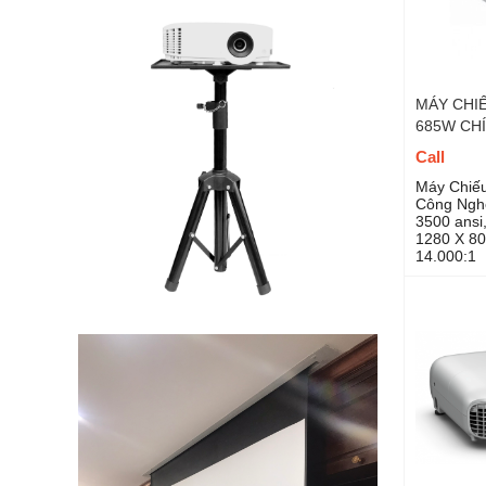
MÁY CHIẾ
685W CH
Call
Máy Chiếu
Công Ngh
3500 ansi
1280 X 8
14.000:1