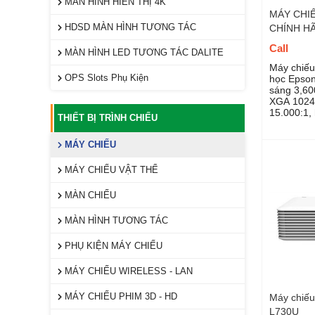
MÀN HÌNH HIỂN THỊ 4K
MÁY CHI
HDSD MÀN HÌNH TƯƠNG TÁC
CHÍNH H
Call
MÀN HÌNH LED TƯƠNG TÁC DALITE
Máy chiếu
OPS Slots Phụ Kiện
học Epso
sáng 3,600
XGA 1024
15.000:1,
THIẾT BỊ TRÌNH CHIẾU
Philipine
MÁY CHIẾU
MÁY CHIẾU VẬT THỂ
MÀN CHIẾU
MÀN HÌNH TƯƠNG TÁC
PHỤ KIỆN MÁY CHIẾU
MÁY CHIẾU WIRELESS - LAN
MÁY CHIẾU PHIM 3D - HD
Máy chiếu
L730U