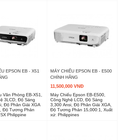
 điểm trình chiếu khác
U EPSON EB - X51
MÁY CHIẾU EPSON EB - E500
ÃNG
CHÍNH HÃNG
11,500,000 VNĐ
u Văn Phòng EB-X51,
Máy Chiếu Epson EB-E500,
ệ 3LCD, Độ Sáng
Công Nghệ LCD, Độ Sáng
i, Độ Phân Giải XGA
3,300 Ansi, Độ Phân Giải XGA,
, Độ Tương Phản
Độ Tương Phản 15,000:1, Xuất
 SX Philippine
xứ: Philippines