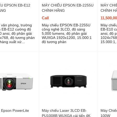
ẾU EPSON EB-E12
MÁY CHIẾU EPSON EB-2255U
MÁY CHIẾ
ÃNG
CHÍNH HÃNG
CHÍNH H
Call
11,500,0
 văn phòng, trường
Máy chiếu EPSON EB-2255U
Máy chiế
n EB-E12 cường độ
công nghệ 3LCD, độ sáng
EB-E10 c
 ansi, độ phân giải
5,000 lumens, độ phân giải
ansi, độ 
x768, độ tương phản
WUXGA 1920x1200, 15.000:1
1024x768
 hàng xuất xứ
độ tương phản
15.000:1,
Philipine
 Epson PowerLite
Máy chiếu Laser 3LCD EB-
Máy Chiế
PU1008B WUXGA cải tiến 4K
100W