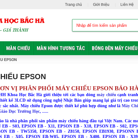
Trang chủ
Giới thiệu
Liên Hệ
MÀN CHIẾU
MÀN HÌNH TƯƠNG TÁC
BÓNG ĐÈN MÁY CHIẾU
ẾU EPSON
HIẾU EPSON
ƠN VỊ PHÂN PHỐI MÁY CHIẾU EPSON BẢO H
HH Khoa Học Bắc Hà giới thiệu tới các bạn dòng
máy chiếu
cạnh tranh 
thiết kế 3LCD sử dụng công nghệ Nhật Bản giúp mang lại giá trị cao tron
c sắc nhất. Máy chiếu Epson được thiết kế phù hợp dùng như là
Máy Chi
Giáo Dục Trường Học
, .....
ào là nhà phân phối sản phẩm máy chiếu hàng đầu tại Việt Nam. Các
 EB - S03, EPSON EB - X11, EPSON EB - X18, EPSON EB - S02, EP
SON EB - TW5350, EPSON EB - Z8150, EPSON EB1930, EPSONN 
N EB - X05, EPSON EB-W05, EPSON EB - X400, EPSON EB - X39