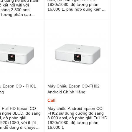
ử dụng hệ điều hành
1920x1080, độ tương phản
 kết nối wifi với
16.000:1, phù hợp dùng xem
sáng 2.800 ansi
phim gia đình, văn phòng,
 tương phản cao
trường học, các trung tâm tổ
lý tưởng sử dụng xem
chức hội nghị, ...
đình với kết nối không
u Epson CO - FH01
Máy Chiếu Epson CO-FH02
ng
Android Chính Hãng
Call
 Full HD Epson CO-
Máy chiếu Android Epson CO-
 nghệ 3LCD, độ sáng
FH02 sử dụng cường độ sáng
, độ phân giải
3.000 ansi, độ phân giải Full HD
20x1080, với thiết
1920x1080, độ tương phản
n dễ dàng di chuyển
16.000:1