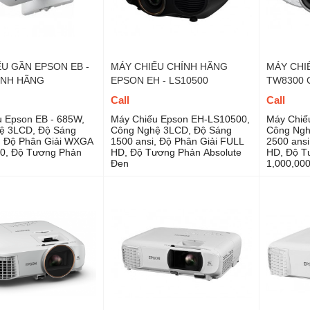
U GẦN EPSON EB -
MÁY CHIẾU CHÍNH HÃNG
MÁY CHI
ÍNH HÃNG
EPSON EH - LS10500
TW8300 
Call
Call
 Epson EB - 685W,
Máy Chiếu Epson EH-LS10500,
Máy Chiế
ệ 3LCD, Độ Sáng
Công Nghệ 3LCD, Độ Sáng
Công Ngh
, Độ Phân Giải WXGA
1500 ansi, Độ Phân Giải FULL
2500 ansi
00, Độ Tương Phản
HD, Độ Tương Phản Absolute
HD, Độ T
Đen
1,000,000