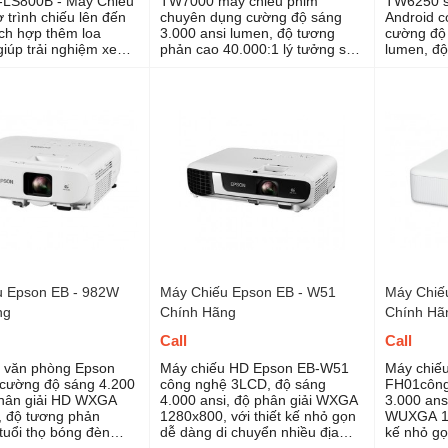
-LS800B - Máy Chiếu
TW7000 máy chiếu phim
TW6250 s
 trình chiếu lên đến
chuyên dụng cường độ sáng
Android có
ch hợp thêm loa
3.000 ansi lumen, độ tương
cường độ 
úp trải nghiệm xem
phản cao 40.000:1 lý tưởng sử
lumen, độ
 chơi game của bạn
dụng xem phim gia đình với
35.000:1 
u tối đa
chất lượng hình ảnh 4K
phim gia 
dây
u Epson EB - 982W
Máy Chiếu Epson EB - W51
Máy Chiế
ng
Chính Hãng
Chính Hã
Call
Call
 văn phòng Epson
Máy chiếu HD Epson EB-W51
Máy chiếu
cường độ sáng 4.200
công nghệ 3LCD, độ sáng
FH01công
phân giải HD WXGA
4.000 ansi, độ phân giải WXGA
3.000 ansi
 độ tương phản
1280x800, với thiết kế nhỏ gọn
WUXGA 19
tuổi thọ bóng đèn
dễ dàng di chuyển nhiều địa
kế nhỏ gọ