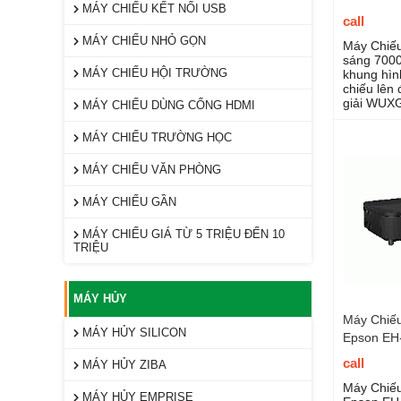
MÁY CHIẾU KẾT NỐI USB
call
MÁY CHIẾU NHỎ GỌN
Máy Chiếu
sáng 7000
MÁY CHIẾU HỘI TRƯỜNG
khung hình
chiếu lên
giải WUXG
MÁY CHIẾU DÙNG CỔNG HDMI
12 tháng
MÁY CHIẾU TRƯỜNG HỌC
MÁY CHIẾU VĂN PHÒNG
MÁY CHIẾU GẦN
MÁY CHIẾU GIÁ TỪ 5 TRIỆU ĐẾN 10
TRIỆU
MÁY HỦY
Máy Chiếu
MÁY HỦY SILICON
Epson EH
call
MÁY HỦY ZIBA
Máy Chiếu
MÁY HỦY EMPRISE