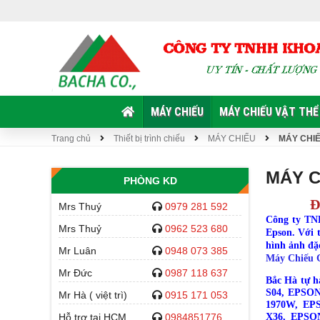
MÁY CHIẾU
MÁY CHIẾU VẬT THỂ
Trang chủ
Thiết bị trình chiếu
MÁY CHIẾU
MÁY CHI
MÁY C
PHÒNG KD
Đ
Mrs Thuý
0979 281 592
Công ty TN
Mrs Thuỷ
0962 523 680
Epson. Với 
hình ảnh đặ
Mr Luân
0948 073 385
Máy Chiếu 
Mr Đức
0987 118 637
Bắc Hà tự h
S04, EPSON
Mr Hà ( việt trì)
0915 171 053
1970W, EP
Hỗ trợ tại HCM
0984851776
X36, EPSO