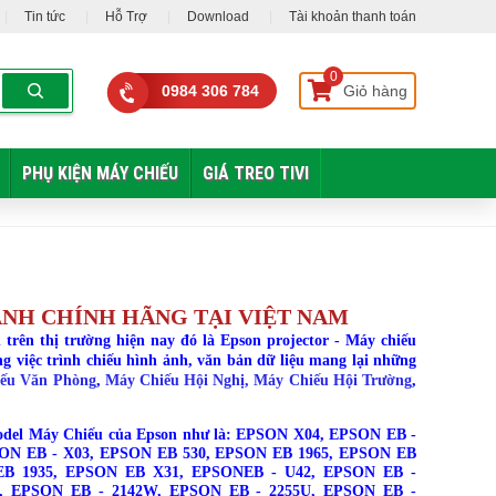
Tin tức
Hỗ Trợ
Download
Tài khoản thanh toán
0
0984 306 784
Giỏ hàng
PHỤ KIỆN MÁY CHIẾU
GIÁ TREO TIVI
ÀNH CHÍNH HÃNG TẠI VIỆT NAM
trên thị trường hiện nay đó là Epson projector - Máy chiếu
g việc trình chiếu hình ảnh, văn bản dữ liệu mang lại những
ếu Văn Phòng
,
Máy Chiếu Hội Nghị, Máy Chiếu Hội Trường
,
 model Máy Chiếu của Epson như là: EPSON X04, EPSON EB -
SON EB - X03, EPSON EB 530, EPSON EB 1965, EPSON EB
EB 1935, EPSON EB X31, EPSONEB - U42, EPSON EB -
, EPSON EB - 2142W, EPSON EB - 2255U, EPSON EB -