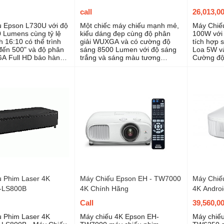
call
26,013,0
 Epson L730U với độ
Một chiếc máy chiếu mạnh mẻ,
Máy Chiế
 Lumens cùng tỷ lệ
kiểu dáng đẹp cùng độ phân
100W với 
 16:10 có thể trình
giải WUXGA và có cường độ
tích hợp 
 đến 500" và độ phân
sáng 8500 Lumen với độ sáng
Loa 5W v
A Full HD bảo hành
trắng và sáng màu tương
Cường độ
đương và được thiết kế để hầu
Lumens gi
như không cần bảo trì
nghiệm trì
 Phim Laser 4K
Máy Chiếu Epson EH - TW7000
Máy Chiế
-LS800B
4K Chính Hãng
4K Andro
Call
39,560,0
 Phim Laser 4K
Máy chiếu 4K Epson EH-
Máy chiế