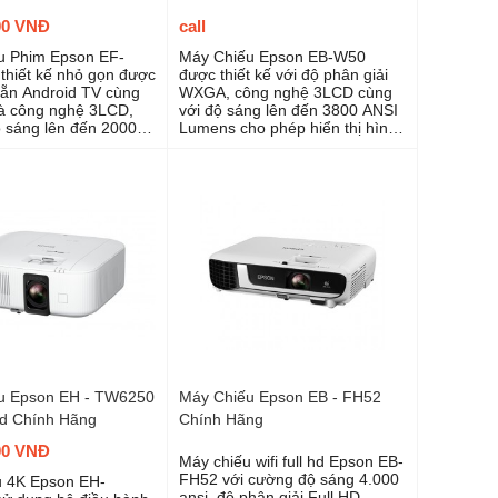
00 VNĐ
call
u Phim Epson EF-
Máy Chiếu Epson EB-W50
thiết kế nhỏ gọn được
được thiết kế với độ phân giải
sẵn Android TV cùng
WXGA, công nghệ 3LCD cùng
à công nghệ 3LCD,
với độ sáng lên đến 3800 ANSI
 sáng lên đến 2000
Lumens cho phép hiển thị hình
úp bạn có một trải
ảnh sắc nét, rõ ràng và chân
nh chiếu đầy thú vị
thực tự nhiên nhất.
u Epson EH - TW6250
Máy Chiếu Epson EB - FH52
id Chính Hãng
Chính Hãng
00 VNĐ
Máy chiếu wifi full hd Epson EB-
FH52 với cường độ sáng 4.000
u 4K Epson EH-
ansi, độ phân giải Full HD