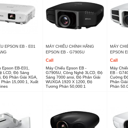
U EPSON EB - E01
MÁY CHIẾU CHÍNH HÃNG
MÁY CHI
ÃNG
EPSON EB - G7905U
EPSON E
Call
Call
u Epson EB-E01,
Máy Chiếu Epson EB -
Máy Chiế
ệ LCD, Độ Sáng
G7905U, Công Nghệ 3LCD, Độ
EB - G74
i, Độ Phân Giải XGA,
Sáng 7000 ansi, Độ Phân Giải
Cường Độ
Phản 15,000:1, Xuất
WUXGA 1920 X 1200, Độ
Phân Giả
pines
Tương Phản 50,000:1
Phản 50.0
Dùng Cho