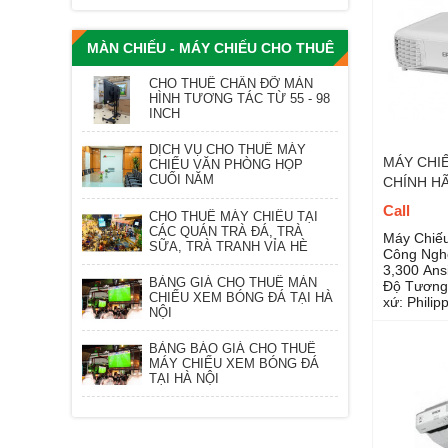
MÀN CHIẾU - MÁY CHIẾU CHO THUÊ
CHO THUÊ CHÂN ĐỠ MÀN
HÌNH TƯƠNG TÁC TỪ 55 - 98
INCH
DỊCH VỤ CHO THUÊ MÁY
MÁY CHIẾ
CHIẾU VĂN PHÒNG HỌP
CUỐI NĂM
CHÍNH H
Call
CHO THUÊ MÁY CHIẾU TẠI
CÁC QUÁN TRÀ ĐÁ, TRÀ
Máy Chiế
SỮA, TRÀ TRANH VỈA HÈ
Công Ngh
3,300 Ans
BẢNG GIÁ CHO THUÊ MÀN
Độ Tương 
CHIẾU XEM BÓNG ĐÁ TẠI HÀ
xứ: Philip
NỘI
BẢNG BÁO GIÁ CHO THUÊ
MÁY CHIẾU XEM BÓNG ĐÁ
TẠI HÀ NỘI