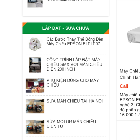
17.000 h,
EB-982W l
các dòng 
150 inch
LẮP ĐẶT - SỬA CHỮA
Các Bước Thay Thế Bóng Đèn
Máy Chiếu EPSON ELPLP97
CÔNG TRÌNH LẮP ĐẶT MÁY
CHIẾU SMX VỚI MÀN CHIẾU
ĐIỆN 200 INCH
Máy Chiế
Chính Hã
PHỤ KIỆN DÙNG CHO MÁY
CHIẾU
Call
Máy chiếu
EPSON EB
SỬA MÀN CHIẾU TẠI HÀ NỘI
nghệ 3LCD
độ phân g
16.000:1 
chiếu phi
SỬA MOTOR MÀN CHIẾU
văn phòng
ĐIỆN TỬ