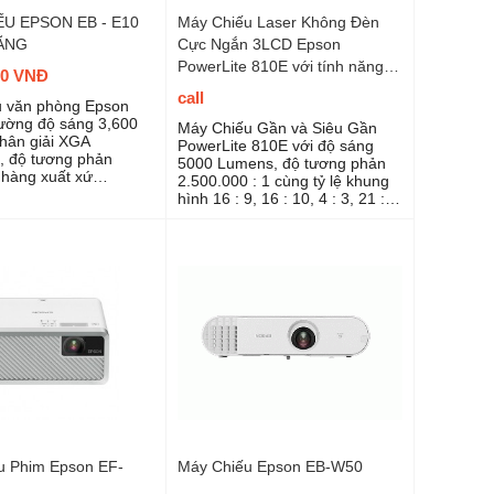
U EPSON EB - E10
Máy Chiếu Laser Không Đèn
ÃNG
Cực Ngắn 3LCD Epson
PowerLite 810E với tính năng
00 VNĐ
cải tiến 4K
call
u văn phòng Epson
ường độ sáng 3,600
Máy Chiếu Gần và Siêu Gần
phân giải XGA
PowerLite 810E với độ sáng
, độ tương phản
5000 Lumens, độ tương phản
 hàng xuất xứ
2.500.000 : 1 cùng tỷ lệ khung
hình 16 : 9, 16 : 10, 4 : 3, 21 :
9, 16: 6 và độ phân giải 1920 *
1080 hỗ trợ tính năng cải tiến
4K giúp bạn trải nghiệm độ sắc
nét của từng hình ảnh tuyệt đẹp
u Phim Epson EF-
Máy Chiếu Epson EB-W50