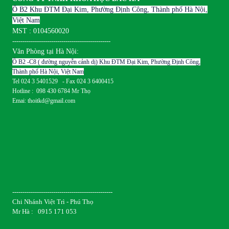
Ô B2 Khu ĐTM Đại Kim, Phường Định Công, Thành phố Hà Nội,
Việt Nam
MST : 0104560020
------------------------------------------------
Văn Phòng tại Hà Nội:
Ô B2 -C8 ( đường nguyễn cảnh dị) Khu ĐTM Đại Kim, Phường Định Công,
Thành phố Hà Nội, Việt Nam
Tel 024 3 5401529 - Fax 024 3 6400415
Hotline : 098 430 6784 Mr Thọ
Emai: thoitkd@gmail.com
-------------------------------------------------
Chi Nhánh Việt Trì - Phú Thọ
Mr Hà : 0915 171 053