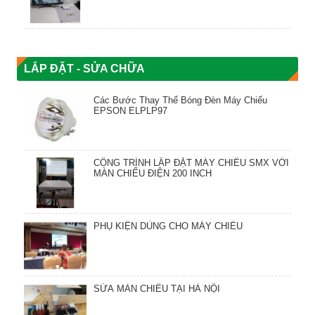
LẮP ĐẶT - SỬA CHỮA
Các Bước Thay Thế Bóng Đèn Máy Chiếu
EPSON ELPLP97
CÔNG TRÌNH LẮP ĐẶT MÁY CHIẾU SMX VỚI
MÀN CHIẾU ĐIỆN 200 INCH
PHỤ KIỆN DÙNG CHO MÁY CHIẾU
SỬA MÀN CHIẾU TẠI HÀ NỘI