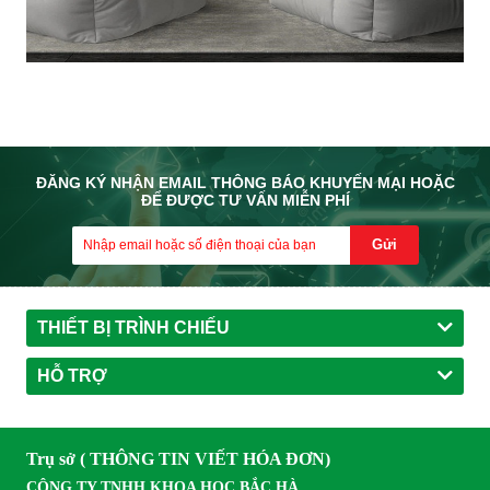
ĐĂNG KÝ NHẬN EMAIL THÔNG BÁO KHUYẾN MẠI HOẶC
ĐỂ ĐƯỢC TƯ VẤN MIỄN PHÍ
Gửi
THIẾT BỊ TRÌNH CHIẾU
HỖ TRỢ
Trụ sở ( THÔNG TIN VIẾT HÓA ĐƠN)
CÔNG TY TNHH KHOA HỌC BẮC HÀ