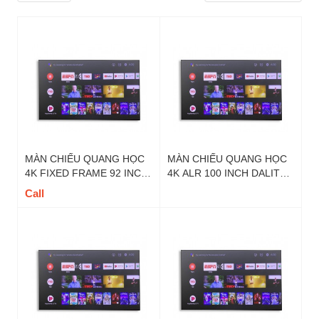
MÀN CHIẾU QUANG HỌC
MÀN CHIẾU QUANG HỌC
4K FIXED FRAME 92 INCH
4K ALR 100 INCH DALITE -
DALITE - MÃ FIX92UT TỶ
MÃ FIX100UT TỶ LỆ 16 : 9
Call
LỆ 16 : 9