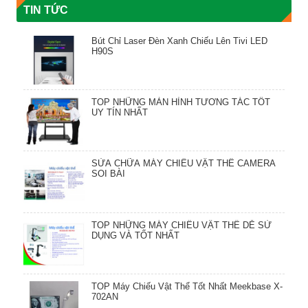
TIN TỨC
Bút Chỉ Laser Đèn Xanh Chiếu Lên Tivi LED
H90S
TOP NHỮNG MÀN HÌNH TƯƠNG TÁC TỐT
UY TÍN NHẤT
SỬA CHỮA MÁY CHIẾU VẬT THỂ CAMERA
SOI BÀI
TOP NHỮNG MÁY CHIẾU VẬT THỂ DỄ SỬ
DỤNG VÀ TỐT NHẤT
TOP Máy Chiếu Vật Thể Tốt Nhất Meekbase X-
702AN