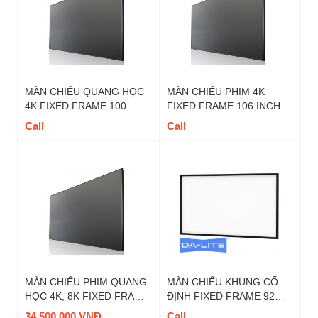
MÀN CHIẾU QUANG HỌC
MÀN CHIẾU PHIM 4K
4K FIXED FRAME 100
FIXED FRAME 106 INCH
INCH DALITE - MÃ
DALITE - MÃ FIX106U TỶ
Call
Call
FIX100U TỶ LỆ 16 : 9
LỆ 16 : 9
MÀN CHIẾU PHIM QUANG
MÀN CHIẾU KHUNG CỐ
HỌC 4K, 8K FIXED FRAME
ĐỊNH FIXED FRAME 92
120 INCH DALITE - MÃ
INCH DALITE - MÃ FIX92
34,500,000 VNĐ
Call