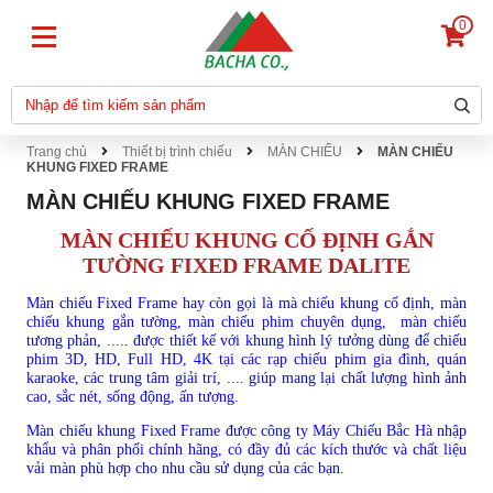
0
Trang chủ
Thiết bị trình chiếu
MÀN CHIẾU
MÀN CHIẾU
KHUNG FIXED FRAME
MÀN CHIẾU KHUNG FIXED FRAME
MÀN CHIẾU KHUNG CỐ ĐỊNH GẮN
TƯỜNG FIXED FRAME DALITE
Màn chiếu Fixed Frame hay còn gọi là mà chiếu khung cố định, màn
chiếu khung gắn tường, màn chiếu phim chuyên dụng, màn chiếu
tương phản, ..... được thiết kế với khung hình lý tưởng dùng để chiếu
phim 3D, HD, Full HD, 4K tại các rạp chiếu phim gia đình, quán
karaoke, các trung tâm giải trí, .... giúp mang lại chất lượng hình ảnh
cao, sắc nét, sống động, ấn tượng.
Màn chiếu khung Fixed Frame được công ty Máy Chiếu Bắc Hà nhập
khẩu và phân phối chính hãng, có đầy đủ các kích thước và chất liệu
vải màn phù hợp cho nhu cầu sử dụng của các bạn.