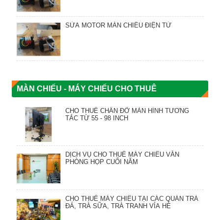
SỬA MOTOR MÀN CHIẾU ĐIỆN TỬ
MÀN CHIẾU - MÁY CHIẾU CHO THUÊ
CHO THUÊ CHÂN ĐỠ MÀN HÌNH TƯƠNG
TÁC TỪ 55 - 98 INCH
DỊCH VỤ CHO THUÊ MÁY CHIẾU VĂN
PHÒNG HỌP CUỐI NĂM
CHO THUÊ MÁY CHIẾU TẠI CÁC QUÁN TRÀ
ĐÁ, TRÀ SỮA, TRÀ TRANH VỈA HÈ