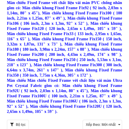
Màn chiếu Fixed Frame với chất liệu vải màn PVC chống nhăn
gồm có: Màn chiếu khung Fixed Frame Fix92 ( 92 inch, 2,03m x
1,14m, 80" x 45"), Màn chiếu khung Fixed Frame Fix100 ( 100
inch, 2,21m x 1,25m, 87" x 49" ), Màn chiếu khung Fixed Frame
Fix106 ( 106 inch, 2,3m x 1,3m, 92" x 52" ), Màn chiếu khung
Fixed Frame Fix120 ( 120 inch, 2,65m x 1,49m, 105" x 59" ),
Màn chiếu khung Fixed Frame Fix33 ( 133 inch, 2,95m x 1,65m,
116" x 65" ), Màn chiếu khung Fixed Frame Fix150 ( 150 inch,
3,32m x 1,87m, 131" x 73" ), Màn chiếu khung Fixed Frame
Fix180 ( 180 inch, 3,98m x 2,24m, 157" x 88" ), Màn chiếu khung
Fixed Frame Fix200 ( 200 inch, 4,43m x 2,49m, 174" x 98" ),
Màn chiếu khung Fixed Frame Fix250 ( 250 inch, 5,53m x 3,1m,
218" x 123" ), Màn chiếu khung Fixed Frame Fix300 ( 300 inch,
6,64m x 3,74m, 261" x 147" ), Màn chiếu khung Fixed Frame
Fix350 ( 350 inch, 7,75m x 4,36m, 305" x 172" ).
Màn chiếu
Màn chiếu Fixed Frame với chất liệu vải màn Ultra
Pet Crystal Fabric gồm có:
Màn chiếu khung Fixed Frame
Fix92U ( 92 inch, 2,03m x 1,14m, 80" x 45"), Màn chiếu khung
Fixed Frame Fix100U ( 100 inch, 2,21m x 1,25m, 87" x 49" ),
Màn chiếu khung Fixed Frame Fix106U ( 106 inch, 2,3m x 1,3m,
92" x 52" ), Màn chiếu khung Fixed Frame Fix120U ( 120 inch,
2,65m x 1,49m, 105" x 59" ).
Bộ lọc
Xếp theo:
Mới nhất