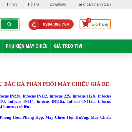
Tin tức
Hỗ Trợ
Download
Tài khoản thanh toán
0
0984 306 784
Giỏ hàng
PHỤ KIỆN MÁY CHIẾU
GIÁ TREO TIVI
U BẮC HÀ PHÂN PHỐI MÁY CHIẾU GIÁ RẺ
s IN220, Infocus IN112, Infocus 225, Infocus 112X, Infocus
1U, Infocus IN114, Infocus IN116a, Infocus IN112a, Infocus
i lumens trở lên.
Phòng Học, Phòng Họp, Máy Chiếu Hội Trường, Máy Chiếu