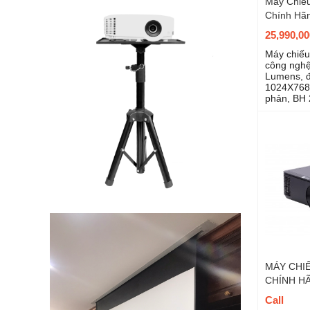
Máy Chiế
Chính Hã
25,990,0
Máy chiế
công nghệ
Lumens, đ
1024X768,
phản, BH 
MÁY CHIẾ
CHÍNH H
Call