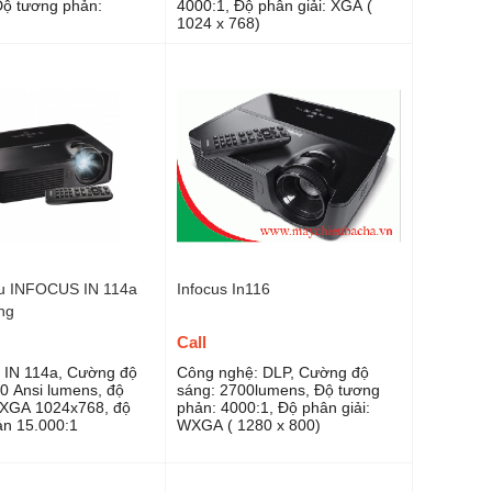
Độ tương phản:
4000:1, Độ phân giải: XGA (
1024 x 768)
u INFOCUS IN 114a
Infocus In116
ng
Call
IN 114a, Cường độ
Công nghệ: DLP, Cường độ
0 Ansi lumens, độ
sáng: 2700lumens, Độ tương
 XGA 1024x768, độ
phản: 4000:1, Độ phân giải:
n 15.000:1
WXGA ( 1280 x 800)