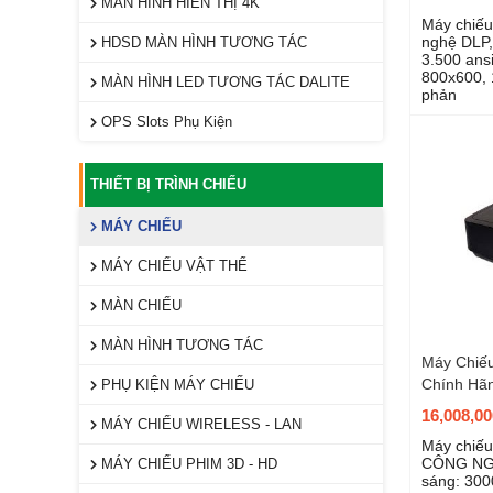
MÀN HÌNH HIỂN THỊ 4K
Máy chiếu
nghệ DLP,
HDSD MÀN HÌNH TƯƠNG TÁC
3.500 ans
800x600, 
MÀN HÌNH LED TƯƠNG TÁC DALITE
phản
OPS Slots Phụ Kiện
THIẾT BỊ TRÌNH CHIẾU
MÁY CHIẾU
MÁY CHIẾU VẬT THỂ
MÀN CHIẾU
MÀN HÌNH TƯƠNG TÁC
Máy Chiế
Chính Hã
PHỤ KIỆN MÁY CHIẾU
16,008,0
MÁY CHIẾU WIRELESS - LAN
Máy chiế
CÔNG NG
MÁY CHIẾU PHIM 3D - HD
sáng: 300