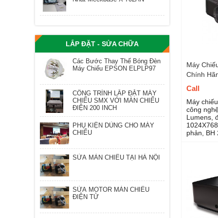
LẮP ĐẶT - SỬA CHỮA
Các Bước Thay Thế Bóng Đèn
Máy Chiế
Máy Chiếu EPSON ELPLP97
Chính Hã
Call
CÔNG TRÌNH LẮP ĐẶT MÁY
CHIẾU SMX VỚI MÀN CHIẾU
Máy chiế
ĐIỆN 200 INCH
công nghệ
Lumens, đ
1024X768,
PHỤ KIỆN DÙNG CHO MÁY
phản, BH 
CHIẾU
SỬA MÀN CHIẾU TẠI HÀ NỘI
SỬA MOTOR MÀN CHIẾU
ĐIỆN TỬ