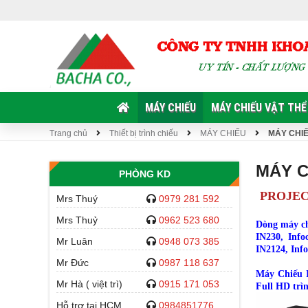
MÁY CHIẾU
MÁY CHIẾU VẬT THỂ
Trang chủ
Thiết bị trình chiếu
MÁY CHIẾU
MÁY CHI
MÁY C
PHÒNG KD
PROJEC
Mrs Thuý
0979 281 592
Mrs Thuỷ
0962 523 680
Dòng máy ch
IN230, Info
Mr Luân
0948 073 385
IN2124, Info
Mr Đức
0987 118 637
Máy Chiếu 
Mr Hà ( việt trì)
0915 171 053
Full HD trìn
Hỗ trợ tại HCM
0984851776