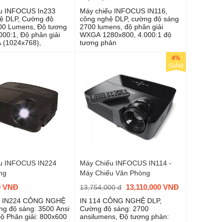
u INFOCUS In233
Máy chiếu INFOCUS IN116,
ệ DLP, Cường độ
công nghệ DLP, cường độ sáng
600 Lumens, Độ tương
2700 lumens, độ phân giải
000:1, Độ phân giải
WXGA 1280x800, 4.000:1 độ
 (1024x768),
tương phản
4%
GIẢM
u INFOCUS IN224
Máy Chiếu INFOCUS IN114 -
ng
Máy Chiếu Văn Phòng
0 VNĐ
13,110,000 VNĐ
13,754,000 đ
 IN224 CÔNG NGHỆ
IN 114 CÔNG NGHỆ DLP,
g độ sáng: 3500 Ansi
Cường độ sáng: 2700
ộ Phân giải: 800x600
ansilumens, Độ tương phản: