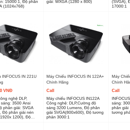
n: 15000:1, Độ phân
giải: WXGA (1280 x 800)
(SVGA), 
A (1024x768)
17000:1
u INFOCUS IN 221U
Máy Chiếu INFOCUS IN 122A+
Máy Chiế
ng
Chính Hãng
Chính Hã
00 VNĐ
Call
Call
Công nghệ DLP,
Máy chiếu INFOCUS IN122A
INFOCUS 
sáng: 3500 Ansi
Công nghệ: DLP,Cường độ
sáng: 300
ộ phân giải: SVGA
sáng 3200 Lumens, Độ phân
phân giải
, Độ phân giải nén
giải SVGA(800x600), Độ tương
tương phả
1920x 1200), Độ
phản 3000:1
n: 15000:1