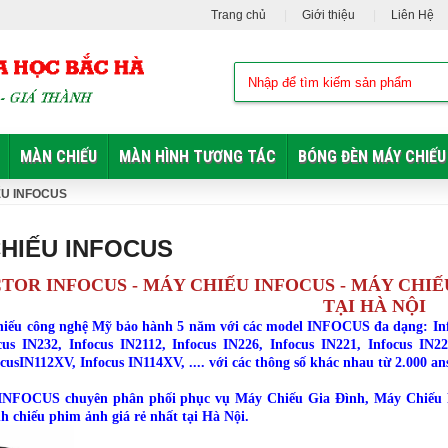
Trang chủ
Giới thiệu
Liên Hệ
MÀN CHIẾU
MÀN HÌNH TƯƠNG TÁC
BÓNG ĐÈN MÁY CHIẾU
ẾU INFOCUS
HIẾU INFOCUS
TOR INFOCUS - MÁY CHIẾU INFOCUS - MÁY CHIẾ
TẠI HÀ NỘI
iếu công nghệ Mỹ bảo hành 5 năm với các model INFOCUS đa dạng: Infocu
cus IN232, Infocus IN2112, Infocus IN226, Infocus IN221, Infocus IN22
cusIN112XV, Infocus IN114XV, .... với các thông số khác nhau từ 2.000 ans
INFOCUS chuyên phân phối phục vụ Máy Chiếu Gia Đình, Máy Chiếu 
h chiếu phim ảnh giá rẻ nhất tại Hà Nội.