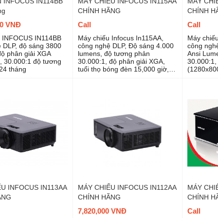
u INFOCUS IN114BB
MÁY CHIẾU INFOCUS IN115AA
MÁY CHI
ng
CHÍNH HÃNG
CHÍNH H
00 VNĐ
Call
Call
u INFOCUS IN114BB
Máy chiếu Infocus In115AA,
Máy chiếu
 DLP, độ sáng 3800
công nghệ DLP, Độ sáng 4.000
công nghệ
ộ phân giải XGA
lumens, độ tương phản
Ansi Lum
 30.000:1 độ tương
30.000:1, độ phân giải XGA,
30.000:1,
24 tháng
tuổi thọ bóng đèn 15,000 giờ,
(1280x800
máy chiếu lý tường dùng văn
15,000 gi
phòng, trường học
dùng văn 
U INFOCUS IN113AA
MÁY CHIẾU INFOCUS IN112AA
MÁY CHI
ÃNG
CHÍNH HÃNG
CHÍNH H
7,820,000 VNĐ
Call