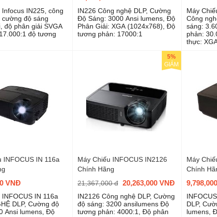
 Infocus IN225, công
IN226 Công nghệ DLP, Cường
Máy Chiế
 cường độ sáng
Độ Sáng: 3000 Ansi lumens, Độ
Công ngh
i, độ phân giải SVGA
Phân Giải: XGA (1024x768), Độ
sáng: 3.
17.000:1 độ tương
tương phản: 17000:1
phản: 30.
thực: XGA
5%
GIẢM
u INFOCUS IN 116a
Máy Chiếu INFOCUS IN2126
Máy Chiế
ng
Chính Hãng
Chính Hã
00 VNĐ
20,263,000 VNĐ
9,798,00
21,367,000 đ
u INFOCUS IN 116a
IN2126 Công nghệ DLP, Cường
INFOCUS
HỆ DLP, Cường độ
độ sáng: 3200 ansilumens Độ
DLP, Cườn
0 Ansi lumens, Độ
tương phản: 4000:1, Độ phân
lumens, Đ