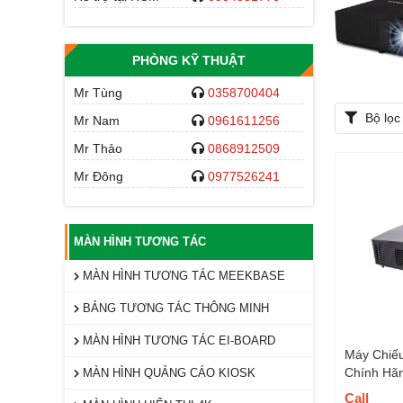
PHÒNG KỸ THUẬT
Mr Tùng
0358700404
Bộ lọc
Mr Nam
0961611256
Mr Thảo
0868912509
Mr Đông
0977526241
MÀN HÌNH TƯƠNG TÁC
MÀN HÌNH TƯƠNG TÁC MEEKBASE
BẢNG TƯƠNG TÁC THÔNG MINH
MÀN HÌNH TƯƠNG TÁC EI-BOARD
Máy Chiế
Chính Hã
MÀN HÌNH QUẢNG CÁO KIOSK
Call