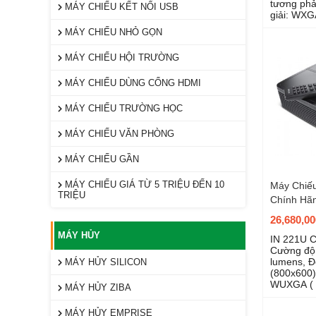
tương phả
MÁY CHIẾU KẾT NỐI USB
giải: WXG
MÁY CHIẾU NHỎ GỌN
MÁY CHIẾU HỘI TRƯỜNG
MÁY CHIẾU DÙNG CỔNG HDMI
MÁY CHIẾU TRƯỜNG HỌC
MÁY CHIẾU VĂN PHÒNG
MÁY CHIẾU GẦN
MÁY CHIẾU GIÁ TỪ 5 TRIỆU ĐẾN 10
Máy Chiế
TRIỆU
Chính Hã
26,680,0
MÁY HỦY
IN 221U 
Cường độ 
lumens, Đ
MÁY HỦY SILICON
(800x600)
WUXGA ( 
MÁY HỦY ZIBA
tương phả
MÁY HỦY EMPRISE