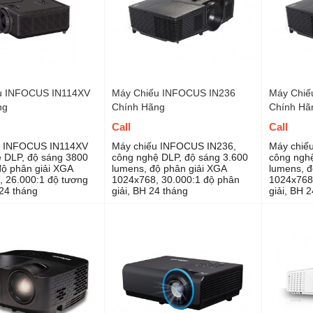
u INFOCUS IN114XV
Máy Chiếu INFOCUS IN236
Máy Chiế
ng
Chính Hãng
Chính Hã
Call
Call
u INFOCUS IN114XV
Máy chiếu INFOCUS IN236,
Máy chiế
 DLP, độ sáng 3800
công nghệ DLP, độ sáng 3.600
công nghệ
ộ phân giải XGA
lumens, độ phân giải XGA
lumens, đ
 26.000:1 độ tương
1024x768, 30.000:1 độ phân
1024x768,
24 tháng
giải, BH 24 tháng
giải, BH 