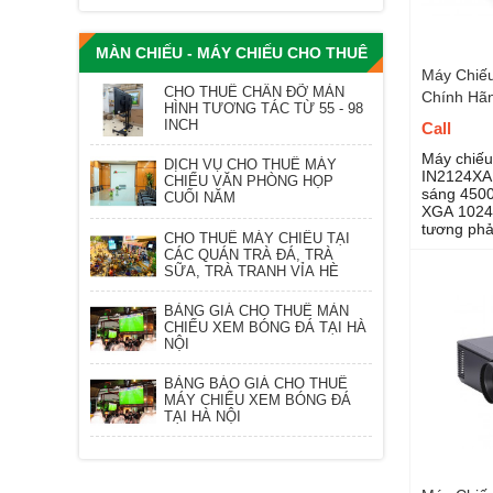
MÀN CHIẾU - MÁY CHIẾU CHO THUÊ
Máy Chiế
CHO THUÊ CHÂN ĐỠ MÀN
Chính Hã
HÌNH TƯƠNG TÁC TỪ 55 - 98
INCH
Call
Máy chiế
DỊCH VỤ CHO THUÊ MÁY
IN2124XA,
CHIẾU VĂN PHÒNG HỌP
sáng 4500
CUỐI NĂM
XGA 1024x
tương phả
CHO THUÊ MÁY CHIẾU TẠI
CÁC QUÁN TRÀ ĐÁ, TRÀ
SỮA, TRÀ TRANH VỈA HÈ
BẢNG GIÁ CHO THUÊ MÀN
CHIẾU XEM BÓNG ĐÁ TẠI HÀ
NỘI
BẢNG BÁO GIÁ CHO THUÊ
MÁY CHIẾU XEM BÓNG ĐÁ
TẠI HÀ NỘI