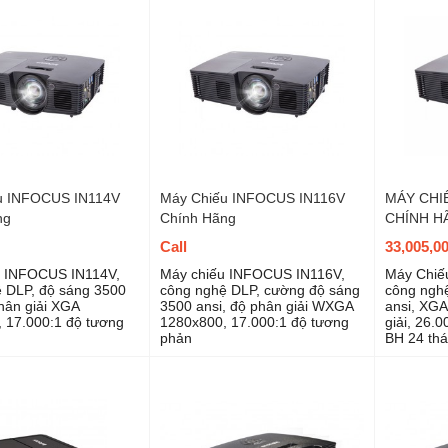
u INFOCUS IN114V
Máy Chiếu INFOCUS IN116V
MÁY CHI
ng
Chính Hãng
CHÍNH H
Call
33,005,0
u INFOCUS IN114V,
Máy chiếu INFOCUS IN116V,
Máy Chiếu
 DLP, độ sáng 3500
công nghệ DLP, cường độ sáng
công ngh
phân giải XGA
3500 ansi, độ phân giải WXGA
ansi, XG
 17.000:1 độ tương
1280x800, 17.000:1 độ tương
giải, 26.
phản
BH 24 th