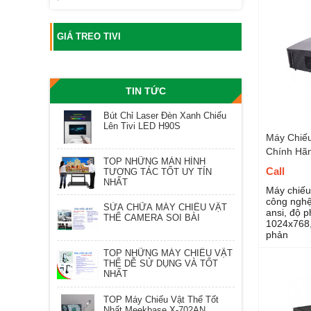
GIÁ TREO TIVI
TIN TỨC
Bút Chỉ Laser Đèn Xanh Chiếu
Lên Tivi LED H90S
Máy Chiế
Chính Hã
TOP NHỮNG MÀN HÌNH
Call
TƯƠNG TÁC TỐT UY TÍN
NHẤT
Máy chiế
công nghệ
SỬA CHỮA MÁY CHIẾU VẬT
ansi, độ 
THỂ CAMERA SOI BÀI
1024x768,
phản
TOP NHỮNG MÁY CHIẾU VẬT
THỂ DỄ SỬ DỤNG VÀ TỐT
NHẤT
TOP Máy Chiếu Vật Thể Tốt
Nhất Meekbase X-702AN