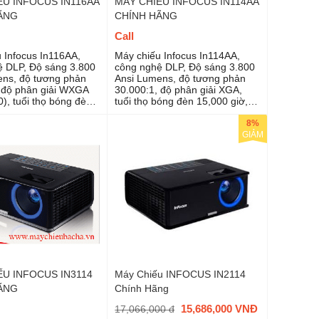
ẾU INFOCUS IN116AA
MÁY CHIẾU INFOCUS IN114AA
ÃNG
CHÍNH HÃNG
Call
 Infocus In116AA,
Máy chiếu Infocus In114AA,
 DLP, Độ sáng 3.800
công nghệ DLP, Độ sáng 3.800
ens, độ tương phản
Ansi Lumens, độ tương phản
 độ phân giải WXGA
30.000:1, độ phân giải XGA,
), tuổi thọ bóng đèn
tuổi thọ bóng đèn 15,000 giờ,
ờ, máy chiếu lý tường
máy chiếu lý tường dùng văn
phòng, trường học
phòng, trường học
8%
GIẢM
ẾU INFOCUS IN3114
Máy Chiếu INFOCUS IN2114
ÃNG
Chính Hãng
15,686,000 VNĐ
17,066,000 đ