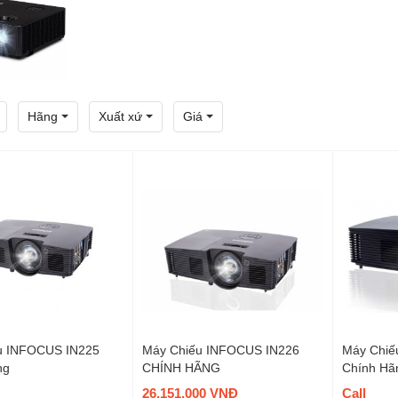
Hãng
Xuất xứ
Giá
u INFOCUS IN225
Máy Chiếu INFOCUS IN226
Máy Chiế
ng
CHÍNH HÃNG
Chính Hã
26,151,000 VNĐ
Call