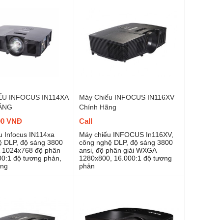
ẾU INFOCUS IN114XA
Máy Chiếu INFOCUS IN116XV
ÃNG
Chính Hãng
00 VNĐ
Call
 Infocus IN114xa
Máy chiếu INFOCUS In116XV,
ệ DLP, độ sáng 3800
công nghệ DLP, độ sáng 3800
A 1024x768 độ phân
ansi, độ phân giải WXGA
000:1 độ tương phản,
1280x800, 16.000:1 độ tương
áng
phản