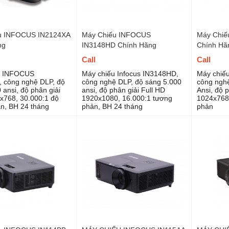
u INFOCUS IN2124XA
Máy Chiếu INFOCUS
Máy Chiế
ng
IN3148HD Chính Hãng
Chính Hã
Call
Call
u INFOCUS
Máy chiếu Infocus IN3148HD,
Máy chiế
 công nghệ DLP, độ
công nghệ DLP, độ sáng 5.000
công nghệ
 ansi, độ phân giải
ansi, độ phân giải Full HD
Ansi, độ 
768, 30.000:1 độ
1920x1080, 16.000:1 tương
1024x768,
n, BH 24 tháng
phản, BH 24 tháng
phản