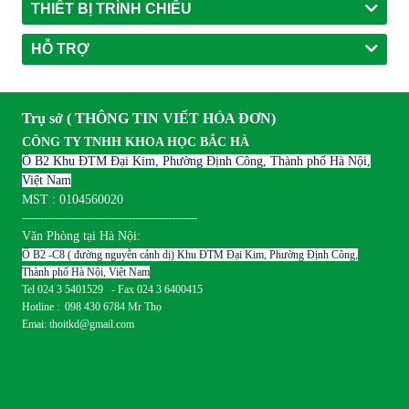
THIẾT BỊ TRÌNH CHIẾU
HỖ TRỢ
Trụ sở ( THÔNG TIN VIẾT HÓA ĐƠN)
CÔNG TY TNHH KHOA HỌC BẮC HÀ
Ô B2 Khu ĐTM Đại Kim, Phường Định Công, Thành phố Hà Nội,
Việt Nam
MST : 0104560020
------------------------------------------------
Văn Phòng tại Hà Nội:
Ô B2 -C8 ( đường nguyễn cảnh dị) Khu ĐTM Đại Kim, Phường Định Công,
Thành phố Hà Nội, Việt Nam
Tel 024 3 5401529 - Fax 024 3 6400415
Hotline : 098 430 6784 Mr Thọ
Emai: thoitkd@gmail.com