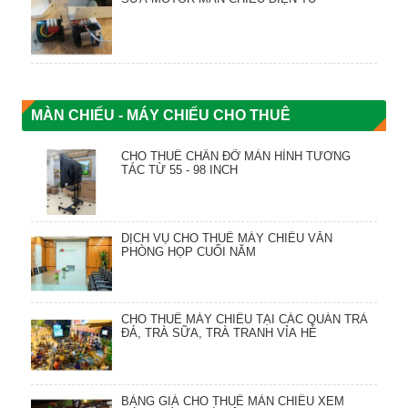
MÀN CHIẾU - MÁY CHIẾU CHO THUÊ
CHO THUÊ CHÂN ĐỠ MÀN HÌNH TƯƠNG
TÁC TỪ 55 - 98 INCH
DỊCH VỤ CHO THUÊ MÁY CHIẾU VĂN
PHÒNG HỌP CUỐI NĂM
CHO THUÊ MÁY CHIẾU TẠI CÁC QUÁN TRÀ
ĐÁ, TRÀ SỮA, TRÀ TRANH VỈA HÈ
BẢNG GIÁ CHO THUÊ MÀN CHIẾU XEM