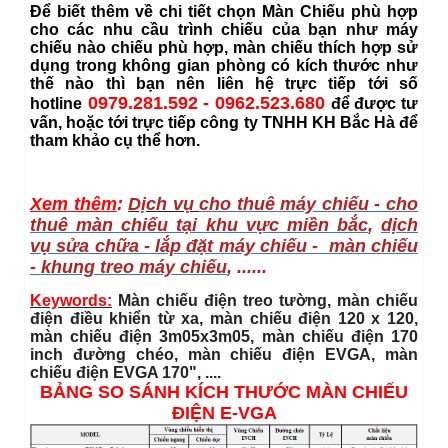
Để biết thêm về chi tiết chọn Màn Chiếu phù hợp
cho các nhu cầu trình chiếu của bạn như máy
chiếu nào chiếu phù hợp, màn chiếu thích hợp sử
dụng trong không gian phòng có kích thước như
thế nào thì bạn nên liên hệ trực tiếp tới số
0979.281.592 - 0962.523.680
hotline
để được tư
vấn, hoặc tới trực tiếp công ty TNHH KH Bắc Hà để
tham khảo cụ thể hơn.
Xem thêm
:
Dịch vụ
cho thuê máy chiếu - cho
thuê màn chiếu tại khu vực miền bắc
,
dịch
vụ sửa chữa - lắp đặt máy chiếu - màn chiếu
- khung treo máy chiếu
, ......
Keywords:
Màn chiếu điện treo tường, màn chiếu
điện điều khiển từ xa, màn chiếu điện 120 x 120,
màn chiếu điện 3m05x3m05, màn chiếu điện 170
inch đường chéo, màn chiếu điện EVGA, màn
chiếu điện EVGA 170", ....
BẢNG SO SÁNH KÍCH THƯỚC MÀN CHIẾU
ĐIỆN E-VGA