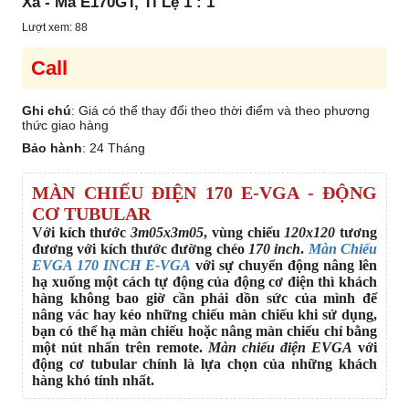
Xa - Mã E170GT, Tỉ Lệ 1 : 1
Lượt xem: 88
Call
Ghi chú
: Giá có thể thay đổi theo thời điểm và theo phương
thức giao hàng
Bảo hành
:
24 Tháng
MÀN CHIẾU ĐIỆN 170 E-VGA - ĐỘNG
CƠ TUBULAR
Với kích thước
3m05x3m05
, vùng chiếu
120x120
tương
đương với kích thước đường chéo
170 inch
.
Màn Chiếu
EVGA 170 INCH E-VGA
với sự chuyển động nâng lên
hạ xuống một cách tự động của động cơ điện thì khách
hàng không bao giờ cần phải dồn sức của mình để
nâng vác hay kéo những chiếu màn chiếu khi sử dụng,
bạn có thể hạ màn chiếu hoặc nâng màn chiếu chỉ bằng
một nút nhấn trên remote.
Màn chiếu điện EVGA
với
động cơ tubular chính là lựa chọn của những khách
hàng khó tính nhất.