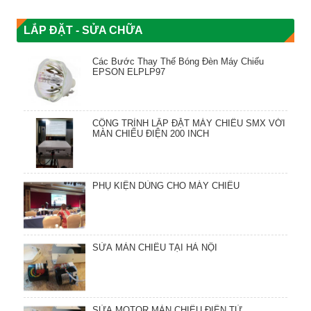
LẮP ĐẶT - SỬA CHỮA
Các Bước Thay Thế Bóng Đèn Máy Chiếu
EPSON ELPLP97
CÔNG TRÌNH LẮP ĐẶT MÁY CHIẾU SMX VỚI
MÀN CHIẾU ĐIỆN 200 INCH
PHỤ KIỆN DÙNG CHO MÁY CHIẾU
SỬA MÀN CHIẾU TẠI HÀ NỘI
SỬA MOTOR MÀN CHIẾU ĐIỆN TỬ