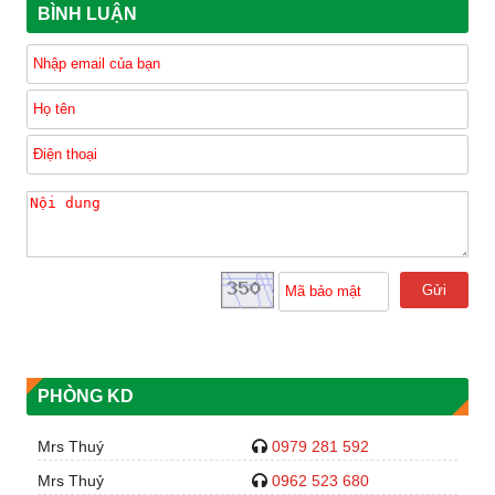
BÌNH LUẬN
Gửi
PHÒNG KD
Mrs Thuý
0979 281 592
Mrs Thuỷ
0962 523 680