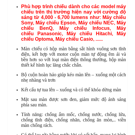
Phù hợp trình chiếu dành cho các model máy
chiếu trên thị trường hiện nay với cường độ
sáng từ 4,000 - 6,700 lumens như:
Máy chiếu
Sony
,
Máy chiếu
Epson
,
Máy chiếu
NEC
,
Máy
chiếu
BenQ
,
Máy chiếu
Infocus
,
Máy
chiếu
Panasonic
,
Máy chiếu
Hitachi
,
Máy
chiếu
Optoma
,
Máy chiếu
Casio
, ......
Màn chiếu có hộp màn bằng sắt hình vuông sơn tĩnh
điện, kết hợp với motor cuộn màn tự động êm ái và
bền hơn so với loại màn điện thông thường, hộp màn
thiết kế hình lục lăng chắc chắn.
Bộ cuộn hoàn hảo giúp kéo màn lên – xuống một cách
nhẹ nhàng và trơn
Kết cấu tự tua lên – xuống và có thể khóa dừng màn
Mặt sau màn được sơn đen, giảm mức độ ánh sáng
phía sau màn.
Tính năng: chống ẩm mốc, chống nước, chống lửa,
chống tĩnh điện, chống nhăn, chống ăn mòn,.. viền
màn chống rách.
Có thể lau rửa bằng nước khi có vết bẩn, mang lại hình