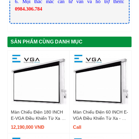
6. Mọi thắc mắc cần tư vấn và hỗ trợ thêm:
0984.306.784
SẢN PHẨM CÙNG DANH MỤC
Màn Chiếu Điện 180 INCH
Màn Chiếu Điện 60 INCH E-
E-VGA Điều Khiển Từ Xa -
VGA Điều Khiển Từ Xa - Mã
Mã EW180GT, Tỉ Lệ 4 : 3
E60GT, Tỉ Lệ 1 : 1
12,190,000 VNĐ
Call