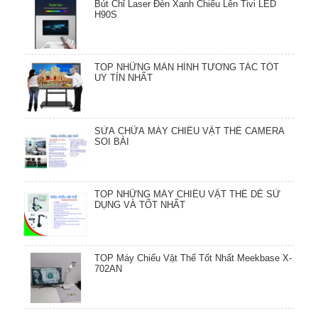
Bút Chỉ Laser Đèn Xanh Chiếu Lên Tivi LED
H90S
TOP NHỮNG MÀN HÌNH TƯƠNG TÁC TỐT
UY TÍN NHẤT
SỬA CHỮA MÁY CHIẾU VẬT THỂ CAMERA
SOI BÀI
TOP NHỮNG MÁY CHIẾU VẬT THỂ DỄ SỬ
DỤNG VÀ TỐT NHẤT
TOP Máy Chiếu Vật Thể Tốt Nhất Meekbase X-
702AN