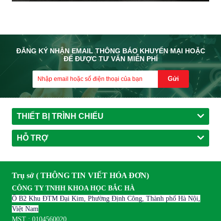
ĐĂNG KÝ NHẬN EMAIL THÔNG BÁO KHUYẾN MẠI HOẶC
ĐỂ ĐƯỢC TƯ VẤN MIỄN PHÍ
Gửi
THIẾT BỊ TRÌNH CHIẾU
HỖ TRỢ
Trụ sở ( THÔNG TIN VIẾT HÓA ĐƠN)
CÔNG TY TNHH KHOA HỌC BẮC HÀ
Ô B2 Khu ĐTM Đại Kim, Phường Định Công, Thành phố Hà Nội,
Việt Nam
MST : 0104560020