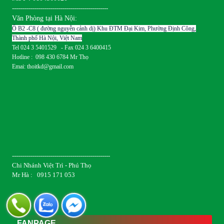
------------------------------------------------
Văn Phòng tại Hà Nội:
Ô B2 -C8 ( đường nguyễn cảnh dị) Khu ĐTM Đại Kim, Phường Định Công,
Thành phố Hà Nội, Việt Nam
Tel 024 3 5401529 - Fax 024 3 6400415
Hotline : 098 430 6784 Mr Thọ
Emai: thoitkd@gmail.com
-------------------------------------------------
Chi Nhánh Việt Trì - Phú Thọ
Mr Hà : 0915 171 053
FANPAGE