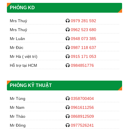
PHÒNG KD
Mrs Thuý
0979 281 592
Mrs Thuỷ
0962 523 680
Mr Luân
0948 073 385
Mr Đức
0987 118 637
Mr Hà ( việt trì)
0915 171 053
Hỗ trợ tại HCM
0984851776
PHÒNG KỸ THUẬT
Mr Tùng
0358700404
Mr Nam
0961611256
Mr Thảo
0868912509
Mr Đông
0977526241