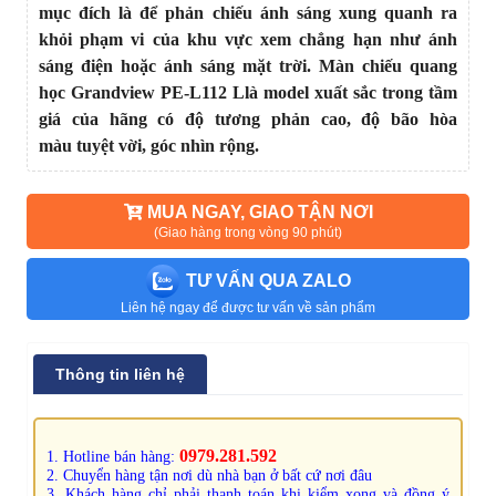
mục đích là để phản chiếu ánh sáng xung quanh ra
khỏi phạm vi của khu vực xem chẳng hạn như ánh
sáng điện hoặc ánh sáng mặt trời. Màn chiếu quang
học Grandview PE-L112 Llà model xuất sắc trong tầm
giá của hãng có độ tương phản cao, độ bão hòa
màu tuyệt vời, góc nhìn rộng.
MUA NGAY, GIAO TẬN NƠI
(Giao hàng trong vòng 90 phút)
TƯ VẤN QUA ZALO
Liên hệ ngay để được tư vấn về sản phẩm
Thông tin liên hệ
0979.281.592
1. Hotline bán hàng:
2. Chuyển hàng tận nơi dù nhà bạn ở bất cứ nơi đâu
3. Khách hàng chỉ phải thanh toán khi kiểm xong và đồng ý