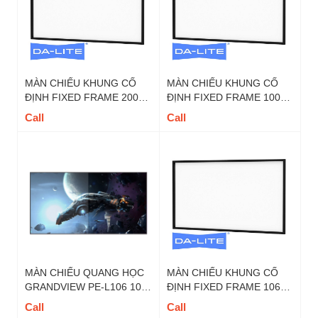
MÀN CHIẾU KHUNG CỐ
MÀN CHIẾU KHUNG CỐ
ĐỊNH FIXED FRAME 200
ĐỊNH FIXED FRAME 100
INCH DALITE - MÃ FIX200
INCH DALITE - MÃ FIX100
Call
Call
TỶ LỆ 16 : 9
TỶ LỆ 16 : 9
MÀN CHIẾU QUANG HỌC
MÀN CHIẾU KHUNG CỐ
GRANDVIEW PE-L106 106
ĐỊNH FIXED FRAME 106
INCH 16:9 DY5
INCH DALITE - MÃ FIX106
Call
Call
TỶ LỆ 16 : 9