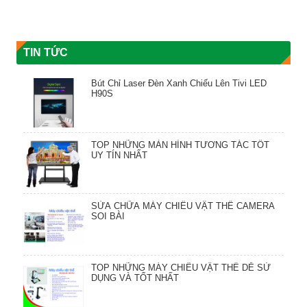
TIN TỨC
Bút Chỉ Laser Đèn Xanh Chiếu Lên Tivi LED
H90S
TOP NHỮNG MÀN HÌNH TƯƠNG TÁC TỐT
UY TÍN NHẤT
SỬA CHỮA MÁY CHIẾU VẬT THỂ CAMERA
SOI BÀI
TOP NHỮNG MÁY CHIẾU VẬT THỂ DỄ SỬ
DỤNG VÀ TỐT NHẤT