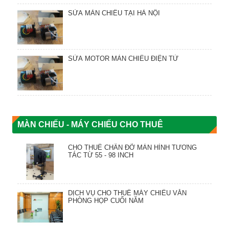
SỬA MÀN CHIẾU TẠI HÀ NỘI
SỬA MOTOR MÀN CHIẾU ĐIỆN TỬ
MÀN CHIẾU - MÁY CHIẾU CHO THUÊ
CHO THUÊ CHÂN ĐỠ MÀN HÌNH TƯƠNG
TÁC TỪ 55 - 98 INCH
DỊCH VỤ CHO THUÊ MÁY CHIẾU VĂN
PHÒNG HỌP CUỐI NĂM