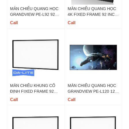
MÀN CHIẾU QUANG HỌC
MÀN CHIẾU QUANG HỌC
GRANDVIEW PE-L92 92
4K FIXED FRAME 92 INCH
INCH 16:9 DY5
DALITE - MÃ FIX92U TỶ LỆ
Call
Call
16 : 9
MÀN CHIẾU KHUNG CỐ
MÀN CHIẾU QUANG HỌC
ĐỊNH FIXED FRAME 92
GRANDVIEW PE-L120 120
INCH DALITE - MÃ FIX92
INCH 16:9 DY5
Call
Call
TỶ LỆ 16 : 9