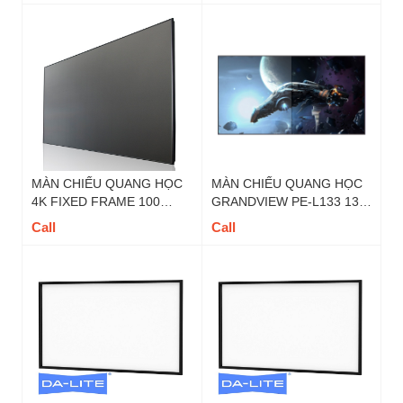
MÀN CHIẾU QUANG HỌC
MÀN CHIẾU QUANG HỌC
4K FIXED FRAME 100
GRANDVIEW PE-L133 133
INCH DALITE - MÃ
INCH 16:9 DY5
Call
Call
FIX100U TỶ LỆ 16 : 9