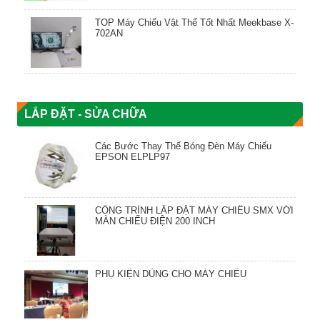
TOP Máy Chiếu Vật Thể Tốt Nhất Meekbase X-
702AN
LẮP ĐẶT - SỬA CHỮA
Các Bước Thay Thế Bóng Đèn Máy Chiếu
EPSON ELPLP97
CÔNG TRÌNH LẮP ĐẶT MÁY CHIẾU SMX VỚI
MÀN CHIẾU ĐIỆN 200 INCH
PHỤ KIỆN DÙNG CHO MÁY CHIẾU