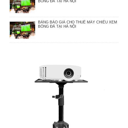
BÓNG ĐÁ TẠI HÀ NỘI
BẢNG BÁO GIÁ CHO THUÊ MÁY CHIẾU XEM
BÓNG ĐÁ TẠI HÀ NỘI