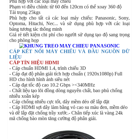
Phù hợp với các loại máy chiếu
Phạm vi điều chỉnh: từ 60 đến 120cm có thể xoay 360 độ
Tải trọng 25kgs
Phù hợp cho tất cả các loại máy chiếu: Panasonic, Sony,
Optoma, Hitachi, Nec... và sử dụng phù hợp với các loại
bảng tương tác thông minh
Giá rẻ tiết kiệm chi phí cho người sử dụng tạo độ sang trọng
cho phòng họp
CÁP KẾT NỐI MÁY CHIẾU VÀ ĐẦU NGUỒN DỮ
LIỆU
CÁP TÍN HIỆU HDMI
- Cáp chuẩn HDMI 1.4, trình chiếu 3D
- Cáp đạt độ phân giải tích hợp chuẩn ( 1920x1080p) Full
HD cho hình hình ảnh siêu nét
- Cáp đạt tốc độ cao 10.2 Gbps ><340MHz
- Chất liệu tạo lõi đồng dòng nguyên chất, bao phủ chống
nhiễu xoắn kép
- Cáp chống nhiễu cực tốt, dây mềm dẻo dễ lắp đặt
- Cáp HDMI sợi dây làm bằng vỏ cao su màu đen, mềm dẻo
và dễ lắp đặt chống trầy xước.- Chân tiếp xúc là vàng 24k
mã chống bào mòn tăng cường độ phân giải.