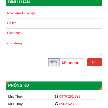
BÌNH LUẬN
Gửi
PHÒNG KD
Mrs Thuý
0979 281 592
Mrs Thuỷ
0962 523 680