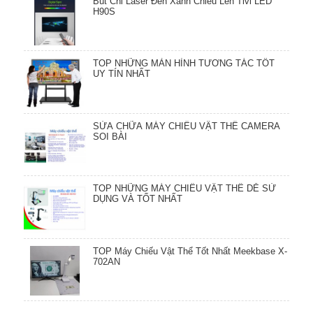
Bút Chỉ Laser Đèn Xanh Chiếu Lên Tivi LED
H90S
TOP NHỮNG MÀN HÌNH TƯƠNG TÁC TỐT
UY TÍN NHẤT
SỬA CHỮA MÁY CHIẾU VẬT THỂ CAMERA
SOI BÀI
TOP NHỮNG MÁY CHIẾU VẬT THỂ DỄ SỬ
DỤNG VÀ TỐT NHẤT
TOP Máy Chiếu Vật Thể Tốt Nhất Meekbase X-
702AN