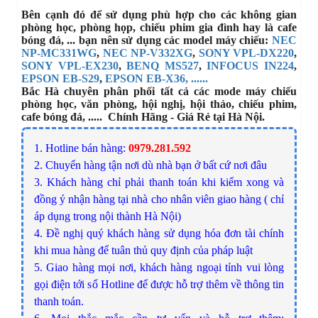
Bên cạnh đó để sử dụng phù hợp cho các không gian
phòng học, phòng họp, chiếu phim gia đình hay là cafe
bóng đá, ... bạn nên sử dụng các model máy chiếu:
NEC
NP-MC331WG
,
NEC NP-V332XG
,
SONY VPL-DX220
,
SONY VPL-EX230
,
BENQ MS527
,
INFOCUS IN224
,
EPSON EB-S29
,
EPSON EB-X3
6
, ......
Bắc Hà chuyên phân phối tất cả các mode máy chiếu
phòng học, văn phòng, hội nghị, hội thảo, chiếu phim,
cafe bóng đá, ..... Chính Hãng - Giá Rẻ tại Hà Nội.
1. Hotline bán hàng:
0979.281.592
2. Chuyển hàng tận nơi dù nhà bạn ở bất cứ nơi đâu
3. Khách hàng chỉ phải thanh toán khi kiểm xong và
đồng ý nhận hàng tại nhà cho nhân viên giao hàng ( chỉ
áp dụng trong nội thành Hà Nội)
4. Đề nghị quý khách hàng sử dụng hóa đơn tài chính
khi mua hàng để tuân thủ quy định của pháp luật
5. Giao hàng mọi nơi, khách hàng ngoại tỉnh vui lòng
gọi điện tới số Hotline để được hỗ trợ thêm về thông tin
thanh toán.