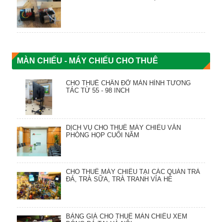
MÀN CHIẾU - MÁY CHIẾU CHO THUÊ
CHO THUÊ CHÂN ĐỠ MÀN HÌNH TƯƠNG
TÁC TỪ 55 - 98 INCH
DỊCH VỤ CHO THUÊ MÁY CHIẾU VĂN
PHÒNG HỌP CUỐI NĂM
CHO THUÊ MÁY CHIẾU TẠI CÁC QUÁN TRÀ
ĐÁ, TRÀ SỮA, TRÀ TRANH VỈA HÈ
BẢNG GIÁ CHO THUÊ MÀN CHIẾU XEM