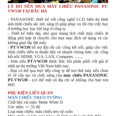
LÝ DO NÊN MUA MÁY CHIẾU PANASONIC PT-
VW530 TẠI BẮC HÀ
- PANASONIC thiết kế với công nghệ LCD hiển thị hình
ảnh trình chiếu sắc nét, sáng rõ giúp phục vụ tốt cho việc học
ở trường học hay hội họp ở công ty.
- Thiết kế hiện đại, nhỏ gọn mang tích chất máy chiếu di
động phù hợp di chuyển cho mọi mục đích sử dụng và các
không gian lắp đặt máy.
-
PT-VW530
hỗ trợ đầy đủ các cổng kết nối, giúp cho việc
trình chiếu diễn ra thuận tiện và nhanh chóng hơn, các cổng
kết nối: HDMI, VGA, LAN, Computer, ........
- Hơn nữa
PT-VW530
được Bắc Hà phân phối với giá rẻ
nhất tại thị trường Việt Nam hiện nay.
- Bạn có thể qua trực tiếp công ty để test thử máy nếu chưa
rõ về cấu tạo và chức năng của
máy chiếu PANASONIC
PT-VW530
- (có thể một số địa chỉ sẽ không cho bạn test
thử)
PHỤ KIỆN LIÊN QUAN
MÀN CHIẾU T
REO TƯỜNG
Chất liệu vải màn: Matte White D
Góc nhìn: +/- 55 độ
Loại màn chiếu: màn chiếu treo tự cuốn