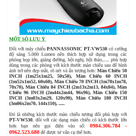
MỘT SỐ LƯU Ý
Đối với máy chiếu
PANNASSONIC PT-VW530
có cường
độ sáng 5.000 Lumen nên thích hợp sử dụng trong các
phòng họp lớn, giảng đường, hội nghị, hội thảo,..... phù hợp
dùng trong các phòng với kích thước màn chiếu sau để hình
ảnh trở nên đẹp mắt, rõ nét và ấn tượng hơn:
Màn Chiếu 50
INCH (1m25x1m25, 50x50), Màn Chiếu 60 INCH
(1m52x1m52, 60x60), Màn Chiếu 70 INCH (1m78x1m78,
70x70), Màn Chiếu 84 INCH (2m13x2m13, 84x84), Màn
Chiếu 96 INCH (2m44x2m44, 96x96), Màn Chiếu 150
INCH (3m03x2m29, 120x90), Màn Chiếu 180 INCH
(3m06x2m70, 144x110), .....
Đó là những kích thước màn chiếu tương đối phù hợp với
PT-VW530
, đối với các dạng màn chiếu có kích thước lớn
0984.306.784 -
hơn bạn nên gọi điện vào số:
0962.523.680
để được tư vấn cụ thể hơn.