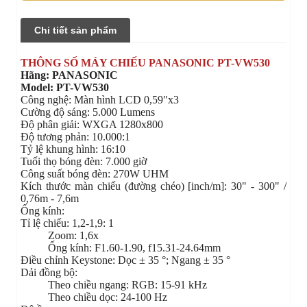
Chi tiết sản phẩm
THÔNG SỐ MÁY CHIẾU PANASONIC PT-VW530
Hãng: PANASONIC
Model: PT-VW530
Công nghệ: Màn hình LCD 0,59"x3
Cường độ sáng: 5.000 Lumens
Độ phân giải: WXGA 1280x800
Độ tương phản: 10.000:1
Tỷ lệ khung hình: 16:10
Tuổi thọ bóng đèn: 7.000 giờ
Công suất bóng đèn: 270W UHM
Kích thước màn chiếu (đường chéo) [inch/m]: 30" - 300" /
0,76m - 7,6m
Ống kính:
Tỉ lệ chiếu: 1,2-1,9: 1
Zoom: 1,6x
Ống kính: F1.60-1.90, f15.31-24.64mm
Điều chỉnh Keystone: Dọc ± 35 °; Ngang ± 35 °
Dải đồng bộ:
Theo chiều ngang: RGB: 15-91 kHz
Theo chiều dọc: 24-100 Hz