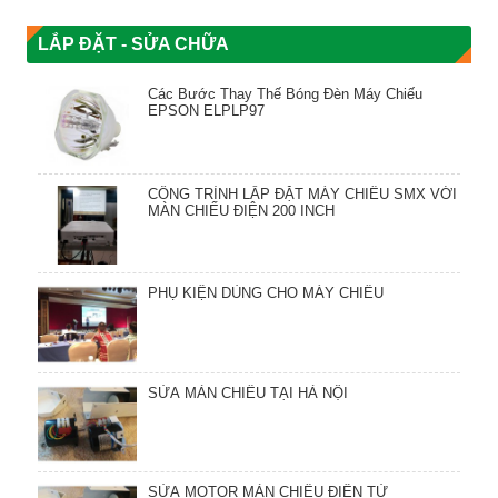
LẮP ĐẶT - SỬA CHỮA
Các Bước Thay Thế Bóng Đèn Máy Chiếu
EPSON ELPLP97
CÔNG TRÌNH LẮP ĐẶT MÁY CHIẾU SMX VỚI
MÀN CHIẾU ĐIỆN 200 INCH
PHỤ KIỆN DÙNG CHO MÁY CHIẾU
SỬA MÀN CHIẾU TẠI HÀ NỘI
SỬA MOTOR MÀN CHIẾU ĐIỆN TỬ