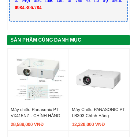
6. Mọi thắc mắc cần tư vấn và hỗ trợ thêm:
0984.306.784
SẢN PHẨM CÙNG DANH MỤC
Máy chiếu Panasonic PT-
Máy Chiếu PANASONIC PT-
VX415NZ - CHÍNH HÃNG
LB303 Chính Hãng
28,589,000 VNĐ
12,328,000 VNĐ