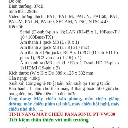
Độ ồn:
Bình thường: 37dB
Sinh thái: 29dB
Video tương thích: PAL, PAL-M, PAL-N, PAL60, PAL,
PAL-M, PAL-N, PAL60, SECAM, NTSC, NTSC4.43
Kết nối:
Serial (D-sub 9-pin x 1); LAN (RJ-45 x 1, 10Base-T /
10 / 100Base-TX)
Âm thanh 1 (jack M3 (L / R x 1)
Âm thanh 2 (jack M3 (L / R) x1 / mic)
Âm thanh 3 (Pin jack ( RCA x 1) PC1 (D-sub HD 15-
pin x 1), PC2 vào / ra ( L / R) x 1)
Âm thanh ra (M3 jack (L / R) x 1 D-sub HD 15-pin x
1) HDMI (19-pin x 2)
Kích thước (W x H x D): 389 x 125 x 332 mm
Cân nặng: 4.8kg
Xuất xứ: Công nghệ Nhật bản, Sản xuất tại Trung Quốc
Bảo hành: 1 năm cho thân máy, 3 tháng hoặc 500 giờ cho
bóng đèn, tùy điều kiện nào đến tước
Ứng dụng: Máy chiếu văn phòng, máy chiếu giảng
đường, máy chiếu phim tại nhà, máy chiếu hội nghị, máy
chiếu nhà thờ
, .....
TÍNH NĂNG MÁY CHIẾU PANASONIC PT-VW530
Tiết kiệm thân thiện với môi trường