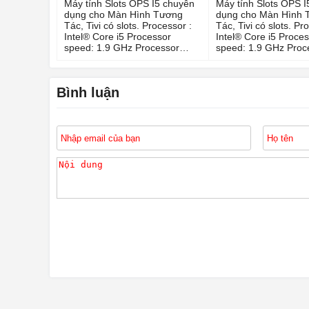
Máy tính Slots OPS I5 chuyên
Máy tính Slots OPS I
dụng cho Màn Hình Tương
dụng cho Màn Hình 
Tác, Tivi có slots. Processor :
Tác, Tivi có slots. Pr
Intel® Core i5 Processor
Intel® Core i5 Proce
speed: 1.9 GHz Processor
speed: 1.9 GHz Proc
family: Intel® Core i5, 10th
family: Intel® Core i5
Generation Ports: USB 3.0 |
Generation Ports: US
HDMI |
HDMI |
Bình luận
Headphone/microphone
Headphone/microph
combo jack | Dock| LAN|
combo jack | Dock| L
Wireless Operating system:
Wireless Operating s
Windows 8 Pro 64 Bit
Windows 8 Pro 64 Bit
upgradable to Windows 10 Pro
upgradable to Windo
Memory: 8 GB LPDDR3
Memory: 8 GB LPDD
SDRAM Storage: 256 GB SSD
SDRAM Storage: 12