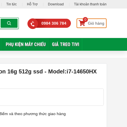
Tin tức
Hỗ Trợ
Download
Tài khoản thanh toán
0
0984 306 784
Giỏ hàng
PHỤ KIỆN MÁY CHIẾU
GIÁ TREO TIVI
ion 16g 512g ssd - Model:i7-14650HX
ời điểm và theo phương thức giao hàng