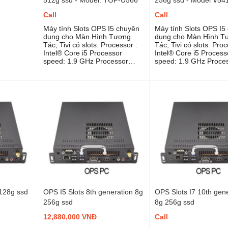
Call
Call
Máy tính Slots OPS I5 chuyên
Máy tính Slots OPS I5
dụng cho Màn Hình Tương
dụng cho Màn Hình T
Tác, Tivi có slots. Processor :
Tác, Tivi có slots. Processor :
Intel® Core i5 Processor
Intel® Core i5 Process
speed: 1.9 GHz Processor
speed: 1.9 GHz Proce
family: Intel® Core i5, 8th
family: Intel® Core i5, 
Generation Ports: USB 3.0 |
Generation Ports: USB 
HDMI |
HDMI |
Headphone/microphone
Headphone/micropho
combo jack | Dock| LAN|
combo jack | Dock| LA
Wireless Operating system:
Wireless Operating sy
Windows 8 Pro 64 Bit
Windows 8 Pro 64 Bit
upgradable to Windows 10 Pro
upgradable to Window
Memory: 8 GB LPDDR3
Memory: 8 GB LPDDR
SDRAM Storage: 512 GB SSD
SDRAM Storage: 256
 128g ssd
OPS I5 Slots 8th generation 8g
OPS Slots I7 10th gen
256g ssd
8g 256g ssd
12,880,000 VNĐ
Call