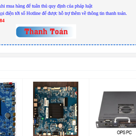
khi mua hàng để tuân thủ quy định của pháp luật
ọi điện tới số Hotline để được hỗ trợ thêm về thông tin thanh toán.
784