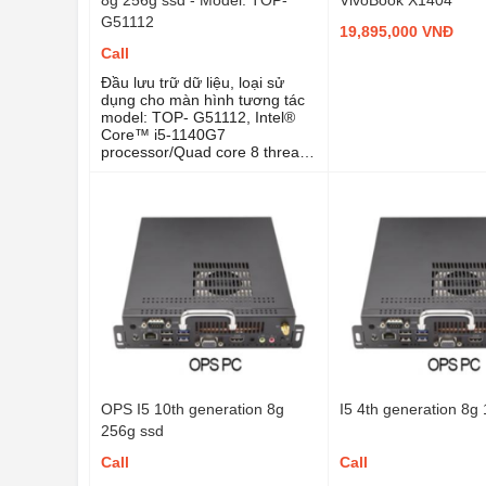
G51112
19,895,000 VNĐ
Call
Đầu lưu trữ dữ liệu, loại sử
dụng cho màn hình tương tác
model: TOP- G51112, Intel®
Core™ i5-1140G7
processor/Quad core 8 threads
Main frequency: 1.1GHZ Max
turbo frequency: 4.2GHZ
OPS I5 10th generation 8g
I5 4th generation 8g
256g ssd
Call
Call