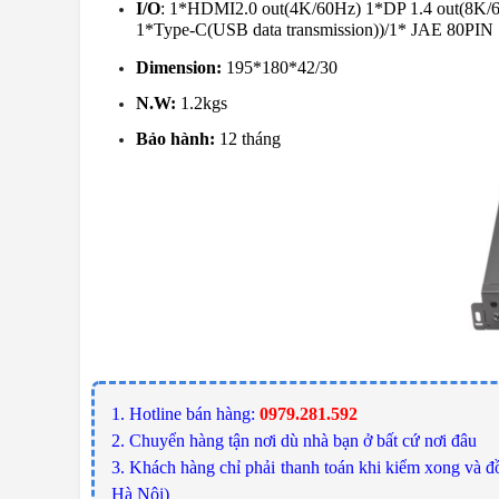
I/O
: 1*HDMI2.0 out(4K/60Hz) 1*DP 1.4 out(8K/6
1*Type-C(USB data transmission))/1* JAE 80P
Dimension:
195*180*42/30
N.W:
1.2kgs
Bảo hành:
12 tháng
1. Hotline bán hàng:
0979.281.592
2. Chuyển hàng tận nơi dù nhà bạn ở bất cứ nơi đâu
3. Khách hàng chỉ phải thanh toán khi kiểm xong và đồ
Hà Nội)