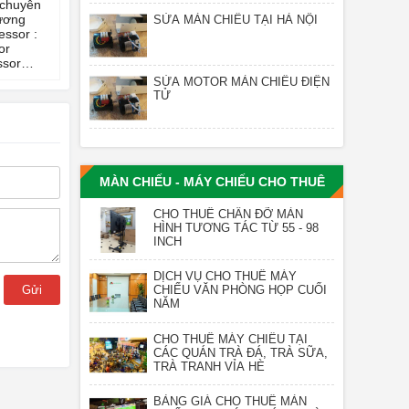
 chuyên
ương
SỬA MÀN CHIẾU TẠI HÀ NỘI
essor :
or
ssor
 10th
SỬA MOTOR MÀN CHIẾU ĐIỆN
3.0 |
TỬ
ne
N|
stem:
s 10 Pro
MÀN CHIẾU - MÁY CHIẾU CHO THUÊ
3
 GB SSD
CHO THUÊ CHÂN ĐỠ MÀN
HÌNH TƯƠNG TÁC TỪ 55 - 98
INCH
DỊCH VỤ CHO THUÊ MÁY
CHIẾU VĂN PHÒNG HỌP CUỐI
Gửi
NĂM
CHO THUÊ MÁY CHIẾU TẠI
CÁC QUÁN TRÀ ĐÁ, TRÀ SỮA,
TRÀ TRANH VỈA HÈ
BẢNG GIÁ CHO THUÊ MÀN