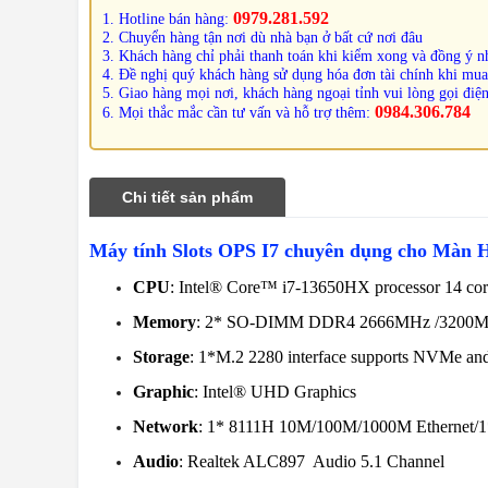
0979.281.592
1. Hotline bán hàng:
2. Chuyển hàng tận nơi dù nhà bạn ở bất cứ nơi đâu
3. Khách hàng chỉ phải thanh toán khi kiểm xong và đồng ý nh
4. Đề nghị quý khách hàng sử dụng hóa đơn tài chính khi mua
5. Giao hàng mọi nơi, khách hàng ngoại tỉnh vui lòng gọi điện
0984.306.784
6. Mọi thắc mắc cần tư vấn và hỗ trợ thêm:
Chi tiết sản phẩm
Máy tính Slots OPS I7 chuyên dụng cho Màn Hì
CPU
:
Intel® Core™ i7-13650HX processor 14 cor
Memory
: 2* SO-DIMM
DDR
4
2666
MHz
/3200
Storage
: 1*M.2 2280 interface supports NVMe and
Graphic
: Intel® UHD Graphics
Network
: 1* 8111H 10M/100M/1000M Ethernet/1
Audio
: Realtek ALC897 Audio 5.1 Channel