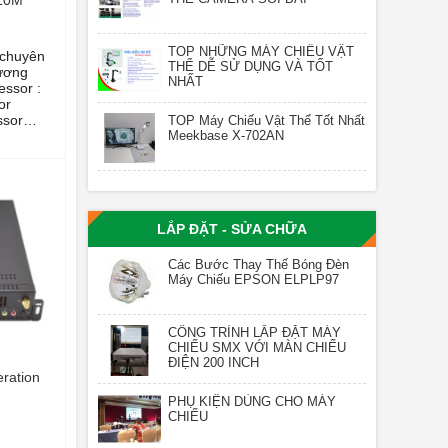
TOP NHỮNG MÁY CHIẾU VẬT
 chuyên
THỂ DỄ SỬ DỤNG VÀ TỐT
ương
NHẤT
or
ssor
TOP Máy Chiếu Vật Thể Tốt Nhất
4th
Meekbase X-702AN
3.0 |
ne
N|
stem:
LẮP ĐẶT - SỬA CHỮA
s 10 Pro
3
Các Bước Thay Thế Bóng Đèn
 GB SSD
Máy Chiếu EPSON ELPLP97
CÔNG TRÌNH LẮP ĐẶT MÁY
CHIẾU SMX VỚI MÀN CHIẾU
ĐIỆN 200 INCH
eration
PHỤ KIỆN DÙNG CHO MÁY
CHIẾU