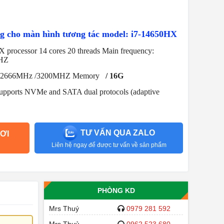
ụng cho màn hình tương tác model: i7-14650HX
 processor 14 cores 20 threads Main frequency:
GHZ
 2666MHz /3200MHZ Memory
/ 16G
 supports NVMe and SATA dual protocols (adaptive
TƯ VẤN QUA ZALO
ƠI
Liên hệ ngay để được tư vấn về sản phẩm
PHÒNG KD
Mrs Thuý
0979 281 592