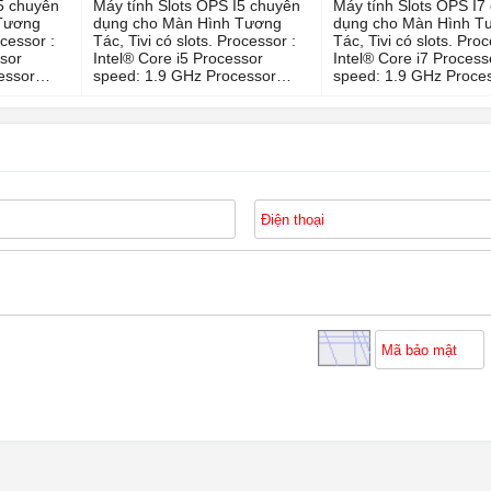
5 chuyên
Máy tính Slots OPS I5 chuyên
Máy tính Slots OPS I7
Tương
dụng cho Màn Hình Tương
dụng cho Màn Hình T
ocessor :
Tác, Tivi có slots. Processor :
Tác, Tivi có slots. Proc
ssor
Intel® Core i5 Processor
Intel® Core i7 Process
essor
speed: 1.9 GHz Processor
speed: 1.9 GHz Proce
, 4th
family: Intel® Core i5, 8th
family: Intel® Core i7,
B 3.0 |
Generation Ports: USB 3.0 |
Generation Ports: USB 
HDMI |
HDMI |
one
Headphone/microphone
Headphone/micropho
AN|
combo jack | Dock| LAN|
combo jack | Dock| LA
ystem:
Wireless Operating system:
Wireless Operating sy
Windows 8 Pro 64 Bit
Windows 8 Pro 64 Bit
ws 10 Pro
upgradable to Windows 10 Pro
upgradable to Window
R3
Memory: 8 GB LPDDR3
Memory: 8 GB LPDDR
8 GB SSD
SDRAM Storage: 256 GB SSD
SDRAM Storage: 256