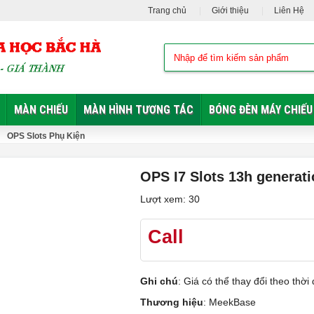
Trang chủ
Giới thiệu
Liên Hệ
MÀN CHIẾU
MÀN HÌNH TƯƠNG TÁC
BÓNG ĐÈN MÁY CHIẾU
OPS Slots Phụ Kiện
OPS I7 Slots 13h generat
Lượt xem: 30
Call
Ghi chú
: Giá có thể thay đổi theo th
Thương hiệu
:
MeekBase