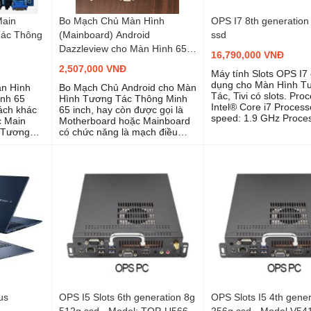
Main
Bo Mạch Chủ Màn Hình
OPS I7 8th generation
Tác Thông
(Mainboard) Android
ssd
Dazzleview cho Màn Hình 65
16,790,000 VNĐ
Inch
2,507,000 VNĐ
Máy tính Slots OPS I7
dụng cho Màn Hình T
n Hình
Bo Mạch Chủ Android cho Màn
Tác, Tivi có slots. Proc
nh 65
Hình Tương Tác Thông Minh
Intel® Core i7 Process
cách khác
65 inch, hay còn được gọi là
speed: 1.9 GHz Proce
c Main
Motherboard hoặc Mainboard
family: Intel® Core i7, 
 Tương
có chức năng là mạch điều
Generation Ports: USB 
nch 75
khiển chính của hệ mạch tín
HDMI |
110 inch.
hiệu và hệ điều hành Android
Headphone/micropho
h chính
của màn hình. Một số lỗi của
combo jack | Dock| LA
ín hiệu và
màn hình do lỗi bo mạch chủ
Wireless Operating sy
 cho toàn
ví dụ như: Treo Logo Màn
Windows 8 Pro 64 Bit
ỗi của Màn
Hình, Màn Hình Sáng Mờ,...
upgradable to Window
 hình do
Memory: 8 GB LPDDR
ạch Chủ (
SDRAM Storage: 256
 của màn
ogo Màn
g mờ,
THÔNG
us
OPS I5 Slots 6th generation 8g
OPS Slots I5 4th gener
512g ssd - Model: TOP-U566
256g ssd - Model V5