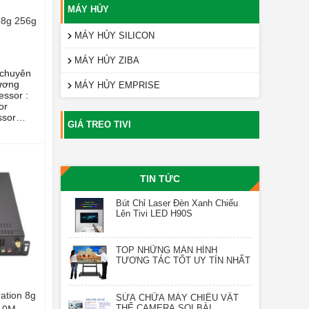
MÁY HỦY
 8g 256g
MÁY HỦY SILICON
MÁY HỦY ZIBA
 chuyên
ương
MÁY HỦY EMPRISE
essor :
or
ssor
GIÁ TREO TIVI
8th
3.0 |
ne
N|
TIN TỨC
stem:
Bút Chỉ Laser Đèn Xanh Chiếu
s 10 Pro
Lên Tivi LED H90S
3
 GB SSD
TOP NHỮNG MÀN HÌNH
TƯƠNG TÁC TỐT UY TÍN NHẤT
ation 8g
SỬA CHỮA MÁY CHIẾU VẬT
THỂ CAMERA SOI BÀI
410M