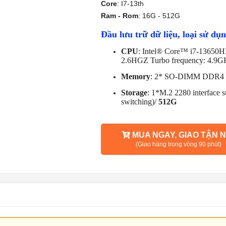
Core
:
I7-13th
Ram - Rom
:
16G - 512G
Đầu lưu trữ dữ liệu, loại sử d
CPU
: Intel® Core™ i7-13650HX
2.6HGZ Turbo frequency: 4.9
Memory
: 2* SO-DIMM DDR4
Storage
: 1*M.2 2280 interface
switching)/
512G
MUA NGAY, GIAO TẬN N
(Giao hàng trong vòng 90 phút)