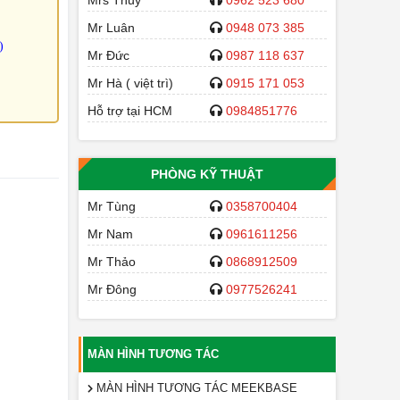
Mrs Thuỷ
0962 523 680
Mr Luân
0948 073 385
)
Mr Đức
0987 118 637
Mr Hà ( việt trì)
0915 171 053
Hỗ trợ tại HCM
0984851776
PHÒNG KỸ THUẬT
Mr Tùng
0358700404
Mr Nam
0961611256
Mr Thảo
0868912509
Mr Đông
0977526241
MÀN HÌNH TƯƠNG TÁC
MÀN HÌNH TƯƠNG TÁC MEEKBASE