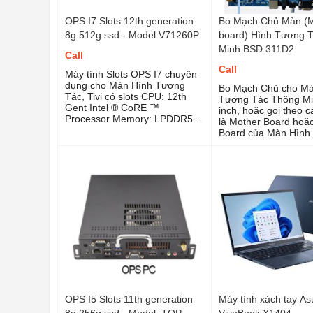
OPS I7 Slots 12th generation
Bo Mạch Chủ Màn (
8g 512g ssd - Model:V71260P
board) Hình Tương 
Minh BSD 311D2
Call
Call
Máy tính Slots OPS I7 chuyên
dụng cho Màn Hình Tương
Bo Mạch Chủ cho Mà
Tác, Tivi có slots CPU: 12th
Tương Tác Thông Mi
Gent Intel ® CoRE ™
inch, hoặc gọi theo 
Processor Memory: LPDDR5
là Mother Board hoặ
4800Mhz Memory 8G /16G
Board của Màn Hình
Storage: M.2 2280 interface
Tác Thông minh 65 i
supports NVMe protocol;
inch 86 inch 98 inch 
512GB/256/1TB
có chức năng là mạc
điều khiển hệ mạch t
hệ điều hành Android
bộ thiết bị. Một số L
Hình Tương Tác điển
xác định do lỗi Bo M
Main Board android)
hình như là : Treo L
Hình, Màn Hình sán
MAN BO MẠCH CHỦ MÀN
HÌNH TƯƠNG TÁC 
MINH BSD 311D2
OPS I5 Slots 11th generation
Máy tính xách tay As
8g 256g ssd - Model: TOP-
VivoBook X1404