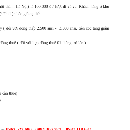
nội thành Hà Nội) là 100.000 đ / lượt đi và về. Khách hàng ở khu
 để nhận báo giá cụ thể.
 đối với dòng thấp 2.500 ansi - 3.500 ansi, tiền cọc tăng giảm
đồng thuê ( đối với hợp đồng thuê 01 tháng trở lên ).
u cần thuê)
ê
0962.523.680 - 0984.306.784 - 0987.118.637
ne: