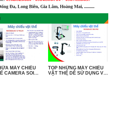
ống Đa, Long Biên, Gia Lâm, Hoàng Mai, .........
N
HỮA MÁY CHIẾU
TOP NHỮNG MÁY CHIẾU
Ể CAMERA SOI
VẬT THỂ DỄ SỬ DỤNG VÀ
TỐT NHẤT