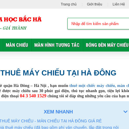
Trang chủ
Giới thiệu
Liên Hệ
MÀN CHIẾU
MÀN HÌNH TƯƠNG TÁC
BÓNG ĐÈN MÁY CHIẾU
THUÊ MÁY CHIẾU TẠI HÀ ĐÔNG
ở quận Hà Đông – Hà Nội , bạn muốn
thuê một chiếc máy chiếu, màn c
 được máy chiếu sau 30 phút gọi điện, thủ tục nhanh gọn, tiện lợi khô
04 3 540 1529
 điện thoại
chúng tôi sẽ đáp ứng những yêu cầu của bạn m
XEM NHANH
THUÊ MÁY CHIẾU - MÀN CHIẾU TẠI HÀ ĐÔNG GIÁ RẺ
iá thuê máy chiếu (đã bao gồm phí vận chuyển, lắp đặt trong nội