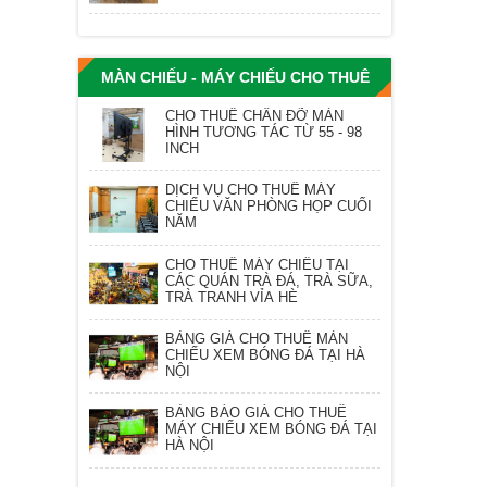
MÀN CHIẾU - MÁY CHIẾU CHO THUÊ
CHO THUÊ CHÂN ĐỠ MÀN
HÌNH TƯƠNG TÁC TỪ 55 - 98
INCH
DỊCH VỤ CHO THUÊ MÁY
CHIẾU VĂN PHÒNG HỌP CUỐI
NĂM
CHO THUÊ MÁY CHIẾU TẠI
CÁC QUÁN TRÀ ĐÁ, TRÀ SỮA,
TRÀ TRANH VỈA HÈ
BẢNG GIÁ CHO THUÊ MÀN
CHIẾU XEM BÓNG ĐÁ TẠI HÀ
NỘI
BẢNG BÁO GIÁ CHO THUÊ
MÁY CHIẾU XEM BÓNG ĐÁ TẠI
HÀ NỘI