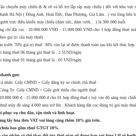
Vận chuyển máy chiếu đi & về và hỗ trợ lắp ráp máy chiếu ( đối với khu vực 
thành Hà Nội ( Đông Anh, Hoài Đức, Đan Phượng, Gia Lâm...) vui lòng liên hệ
Người trực điều khiển máy chiếu (đám tiệc, đám cưới,…) là 300.000 buổi.
ng chỉ đặt cọc : 10.000.000 VNĐ - 15.000.000 VNĐ cho 1 hợp đồng thuê máy (
heo giá trị của máy thuê)
n trước 70% giá trị thuê. 30% còn lại sẽ được thanh toán sau khi kết thúc hợp 
h hàng thuê 06 tháng giá thuê là : 2.5USD/ngày
h hàng thuê 01 tháng giá thuê là : 05 USD/ngày
 nhanh gọn:
 cá nhân: Giấy CMND + Giấy đăng ký xe chính chủ thuê
 Công Ty: Giấy CMND + Giấy giới thiệu cho người thuê
 10.000.000 đ - 15.000.000 đ cho 01 hợp đồng thuê ( tuỳ vào độ sáng máy chiế
thuê máy độ sáng 4.000 ansi trở lên : Khách hàng đặt cọc đúng trị giá máy thu
i phục vụ chu đáo, tận tình và linh hoạt.
àng lấy hóa đơn VAT vui lòng cộng thêm 10% giá trên.
n chưa bao gồm thuế GTGT 10%.
à sản phẩm có thể thay đổi tùy thời gian sử dụng bạn vui lòng LH số hotli