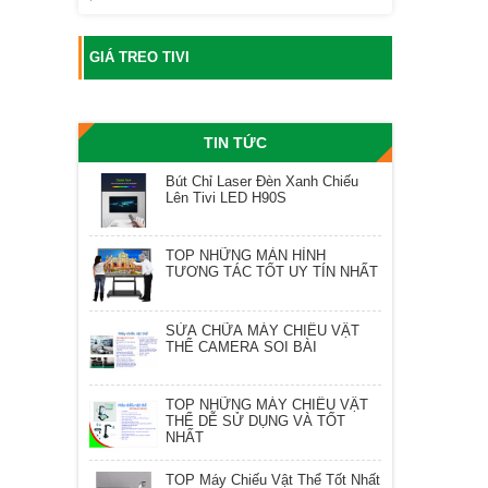
GIÁ TREO TIVI
TIN TỨC
Bút Chỉ Laser Đèn Xanh Chiếu
Lên Tivi LED H90S
TOP NHỮNG MÀN HÌNH
TƯƠNG TÁC TỐT UY TÍN NHẤT
SỬA CHỮA MÁY CHIẾU VẬT
THỂ CAMERA SOI BÀI
TOP NHỮNG MÁY CHIẾU VẬT
THỂ DỄ SỬ DỤNG VÀ TỐT
NHẤT
TOP Máy Chiếu Vật Thể Tốt Nhất