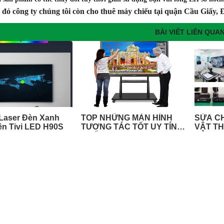
đó công ty chúng tôi còn cho thuê máy chiếu tại quận Cầu Giấy, Đ
BÀI VIẾT LIÊN QUA
 Laser Đèn Xanh
TOP NHỮNG MÀN HÌNH
SỬA C
ên Tivi LED H90S
TƯƠNG TÁC TỐT UY TÍN
VẬT TH
NHẤT
BÀI