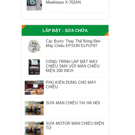
Meekbase X-702AN
LẮP ĐẶT - SỬA CHỮA
Các Bước Thay Thế Bóng Đèn
Máy Chiếu EPSON ELPLP97
CÔNG TRÌNH LẮP ĐẶT MÁY
CHIẾU SMX VỚI MÀN CHIẾU
ĐIỆN 200 INCH
PHỤ KIỆN DÙNG CHO MÁY
CHIẾU
SỬA MÀN CHIẾU TẠI HÀ NỘI
SỬA MOTOR MÀN CHIẾU ĐIỆN
TỬ