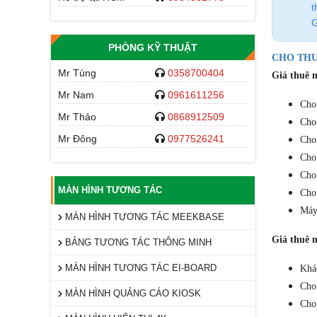
t
G
PHÒNG KỸ THUẬT
CHO THU
Mr Tùng
0358700404
Giá thuê m
Mr Nam
0961611256
Cho
Mr Thảo
0868912509
Cho
Mr Đông
0977526241
Cho
Cho
Cho 
MÀN HÌNH TƯƠNG TÁC
Cho
Máy 
MÀN HÌNH TƯƠNG TÁC MEEKBASE
Giá thuê 
BẢNG TƯƠNG TÁC THÔNG MINH
MÀN HÌNH TƯƠNG TÁC EI-BOARD
Khác
Cho
MÀN HÌNH QUẢNG CÁO KIOSK
Cho