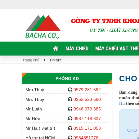
MÁY CHIẾU
MÁY CHIẾU VẬT THỂ
Trang chủ
Tin tức
CHO 
PHÒNG KD
Mrs Thuý
0979 281 592
Bạn đang 
muốn thuê
Mrs Thuỷ
0962 523 680
Hà
theo số
Mr Luân
0948 073 385
Mr Đức
0987 118 637
Mr Hà ( việt trì)
0915 171 053
CHO 
G
Hỗ trợ tại HCM
0984851776