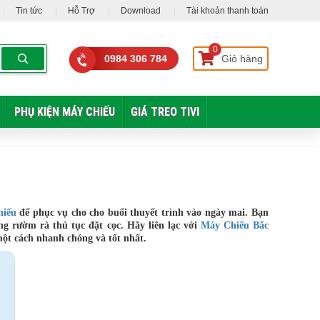
Tin tức
Hỗ Trợ
Download
Tài khoản thanh toán
0
0984 306 784
Giỏ hàng
PHỤ KIỆN MÁY CHIẾU
GIÁ TREO TIVI
hiếu
để phục vụ cho cho buổi thuyết trình vào ngày mai. Bạn
ng rườm rà thủ tục đặt cọc. Hãy liên lạc với
Máy Chiếu Bắc
ột cách nhanh chóng và tốt nhất.