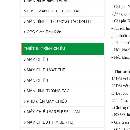
MÀN HÌNH HIỂN THỊ 4K
- Chi phí 
HDSD MÀN HÌNH TƯƠNG TÁC
vực ngoại 
- Chi phí 
MÀN HÌNH LED TƯƠNG TÁC DALITE
- Khách hà
OPS Slots Phụ Kiện
phụ thuộc t
- Thanh toá
THIẾT BỊ TRÌNH CHIẾU
- Nếu khác
- Nếu khác
MÁY CHIẾU
MÁY CHIẾU VẬT THỂ
- Thủ tục
1/ Đối với
MÀN CHIẾU
2/ Đối với
MÀN HÌNH TƯƠNG TÁC
3/ Đặt cọc
4/ Thủ tục 
PHỤ KIỆN MÁY CHIẾU
- Chúng tô
MÁY CHIẾU WIRELESS - LAN
- Khách h
MÁY CHIẾU PHIM 3D - HD
- Giá trê
- Giá cả v