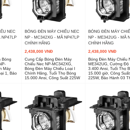
IẾU NEC
BÓNG ĐÈN MÁY CHIẾU NEC
BÓNG ĐÈN MÁY CHI
Ã NP47LP
NP - MC342XG - MÃ NP47LP
NP - ME342UG - MÃ 
CHÍNH HÃNG
CHÍNH HÃNG
2,438,000 VNĐ
2,438,000 VNĐ
h Bóng
Cung Cấp Bóng Đèn Máy
Bóng Đèn Máy Chiếu 
NP-
Chiếu Nec NP-MC342XG,
ME342UG, Cường Độ
n Máy
Bóng Đèn Máy Chiếu Loại I
3.400 Ansi, Tuổi Thọ 
ại 1, Bảo
Chính Hãng, Tuổi Thọ Bóng
15.000 giờ, Công Suấ
15.000 Ansi, Công Suất 225W
225W, Bảo Hành 03 T