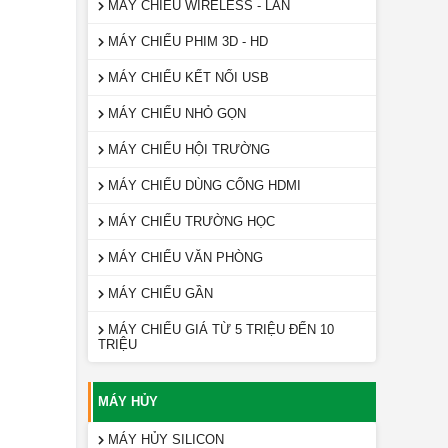
MÁY CHIẾU WIRELESS - LAN
MÁY CHIẾU PHIM 3D - HD
MÁY CHIẾU KẾT NỐI USB
MÁY CHIẾU NHỎ GỌN
MÁY CHIẾU HỘI TRƯỜNG
MÁY CHIẾU DÙNG CỔNG HDMI
MÁY CHIẾU TRƯỜNG HỌC
MÁY CHIẾU VĂN PHÒNG
MÁY CHIẾU GẦN
MÁY CHIẾU GIÁ TỪ 5 TRIỆU ĐẾN 10
TRIỆU
MÁY HỦY
MÁY HỦY SILICON