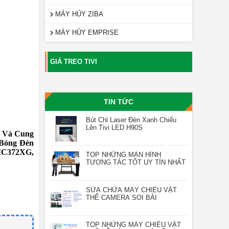
MÁY HỦY ZIBA
MÁY HỦY EMPRISE
GIÁ TREO TIVI
TIN TỨC
Bút Chỉ Laser Đèn Xanh Chiếu
Lên Tivi LED H90S
i Và Cung
Bóng Đèn
C372XG
,
TOP NHỮNG MÀN HÌNH
TƯƠNG TÁC TỐT UY TÍN NHẤT
SỬA CHỮA MÁY CHIẾU VẬT
THỂ CAMERA SOI BÀI
TOP NHỮNG MÁY CHIẾU VẬT