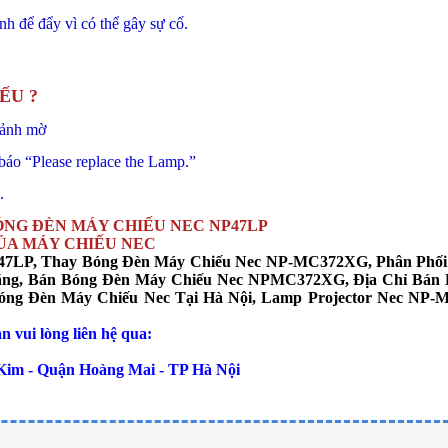
h để đẩy vì có thể gây sự cố.
ẾU ?
 ảnh mờ
báo “Please replace the Lamp.”
.
ÓNG ĐÈN MÁY CHIẾU NEC NP47LP
ỦA MÁY CHIẾU NEC
47LP, Thay Bóng Đèn Máy Chiếu Nec NP-MC372XG, Phân Phố
ng, Bán Bóng Đèn Máy Chiếu Nec NP
MC372XG
,
Địa Chỉ Bán 
óng Đèn Máy Chiếu Nec Tại Hà Nội, Lamp Projector
Nec NP-
M
 vui lòng liên hệ qua:
im - Quận Hoàng Mai - TP Hà Nội