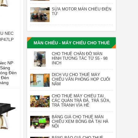
SỬA MOTOR MÀN CHIẾU ĐIỆN
TỬ
ẾU NEC
NP47LP
MÀN CHIẾU - MÁY CHIẾU CHO THUÊ
CHO THUÊ CHÂN ĐỠ MÀN
HÌNH TƯƠNG TÁC TỪ 55 - 98
Nec NP
INCH
 Sáng
Bóng Đèn
DỊCH VỤ CHO THUÊ MÁY
t Đèn
CHIẾU VĂN PHÒNG HỌP CUỐI
háng
NĂM
CHO THUÊ MÁY CHIẾU TẠI
CÁC QUÁN TRÀ ĐÁ, TRÀ SỮA,
TRÀ TRANH VỈA HÈ
BẢNG GIÁ CHO THUÊ MÀN
CHIẾU XEM BÓNG ĐÁ TẠI HÀ
NỘI
BẢNG BÁO GIÁ CHO THUÊ