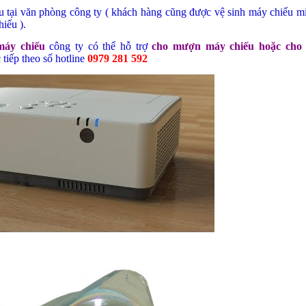
 tại văn phòng công ty ( khách hàng cũng được vệ sinh máy chiếu mi
iếu ).
máy chiếu
c
ông ty có thể hỗ trợ
cho mượn máy chiếu hoặc cho
c tiếp theo số hotline
09
79 281 592