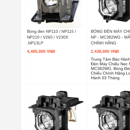
Bóng đèn NP110 / NP115 /
BÓNG ĐÈN MÁY CH
NP210 / V260 / V230X
NP - MC382WG - M
,NP13LP
CHÍNH HÃNG
4,485,000 VNĐ
2,438,000 VNĐ
Trung Tâm Bảo Hàn
Đèn Máy Chiếu Nec 
MC382WG, Bóng Đè
Chiếu Chính Hãng Lo
Hành 03 Tháng