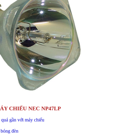
ÁY CHIẾU NEC NP47LP
n quá gần với máy chiếu
 bóng đèn