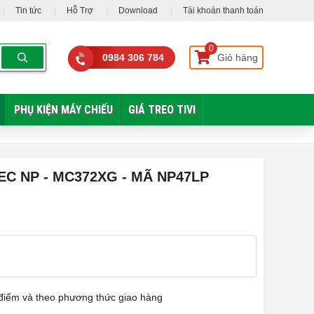
Tin tức
Hỗ Trợ
Download
Tài khoản thanh toán
0
0984 306 784
Giỏ hàng
PHỤ KIỆN MÁY CHIẾU
GIÁ TREO TIVI
C NP - MC372XG - MÃ NP47LP
ời điểm và theo phương thức giao hàng