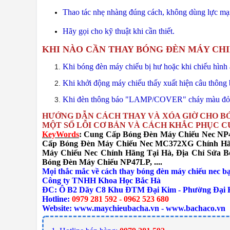
Thao tác nhẹ nhàng đúng cách, không dùng lực mạn
Hãy gọi cho kỹ thuật khi cần thiết.
KHI NÀO CẦN THAY BÓNG ĐÈN MÁY CHI
Khi bóng đèn máy chiếu bị hư hoặc khi chiếu hình
Khi khởi động máy chiếu thấy xuất hiện câu thông 
Khi đèn thông báo "LAMP/COVER" cháy màu đỏ
HƯỚNG DẪN CÁCH THAY VÀ XÓA GIỜ CHO B
MỘT SỐ LỖI CƠ BẢN VÀ CÁCH KHẮC PHỤC C
KeyWords
: Cung Cấp Bóng Đèn Máy Chiếu Nec NP
Cấp Bóng Đèn Máy Chiếu Nec
MC372XG
Chính Hã
Máy Chiếu Nec Chính Hãng Tại Hà, Địa Chỉ Sửa B
Bóng Đèn Máy Chiếu NP47LP,
....
Mọi thắc mắc về cách thay bóng đèn máy chiếu nec bạn
Công ty TNHH Khoa Học Bắc Hà
ĐC: Ô B2 Dãy C8 Khu ĐTM Đại Kim - Phường Đại K
Hotline:
0979 281 592 - 0962 523 680
Website:
www.maychieubacha.vn
-
www.bachaco.vn