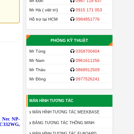
Mr Đức
0987 118 637
Mr Hà ( việt trì)
0915 171 053
Hỗ trợ tại HCM
0984851776
PHÒNG KỸ THUẬT
Mr Tùng
0358700404
Mr Nam
0961611256
Mr Thảo
0868912509
Mr Đông
0977526241
MÀN HÌNH TƯƠNG TÁC
MÀN HÌNH TƯƠNG TÁC MEEKBASE
 Nec NP-
BẢNG TƯƠNG TÁC THÔNG MINH
C332WG,
MÀN HÌNH TƯƠNG TÁC EI-BOARD