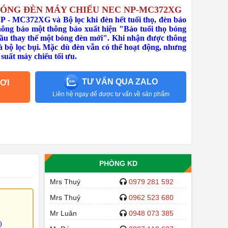
BÓNG ĐÈN MÁY CHIẾU NEC NP-MC372XG
 - MC372XG và Bộ lọc khi đèn hết tuổi thọ, đèn báo 
g báo một thông báo xuất hiện "Báo tuổi thọ bóng 
ầu thay thế một bóng đèn mới". Khi nhận được thông 
à bộ lọc bụi. Mặc dù đèn vẫn có thể hoạt động, nhưng 
 suất máy chiếu tối ưu.
TƯ VẤN QUA ZALO
ƠI
Liên hệ ngay để được tư vấn về sản phẩm
PHÒNG KD
Mrs Thuý
0979 281 592
Mrs Thuỷ
0962 523 680
Mr Luân
0948 073 385
)