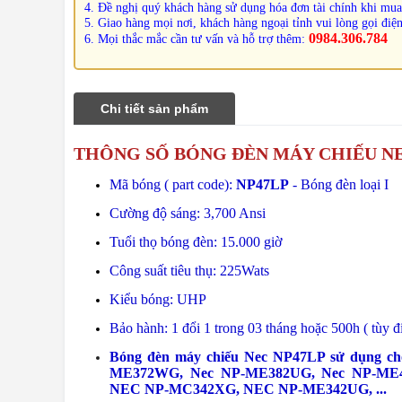
4. Đề nghị quý khách hàng sử dụng hóa đơn tài chính khi mua
5. Giao hàng mọi nơi, khách hàng ngoại tỉnh vui lòng gọi điện
0984.306.784
6. Mọi thắc mắc cần tư vấn và hỗ trợ thêm:
Chi tiết sản phẩm
THÔNG SỐ BÓNG ĐÈN MÁY CHIẾU N
Mã bóng ( part code):
NP47LP
- Bóng đèn loại I
Cường độ sáng: 3,700 Ansi
Tuổi thọ bóng đèn: 15.000 giờ
Công suất tiêu thụ: 225Wats
Kiểu bóng: UHP
Bảo hành: 1 đổi 1 trong 03 tháng hoặc 500h ( tùy đ
Bóng đèn máy chiếu Nec NP47LP sử dụng c
ME372WG, Nec NP-ME382UG, Nec NP-ME
NEC NP-MC342XG, NEC NP-ME342UG, ...