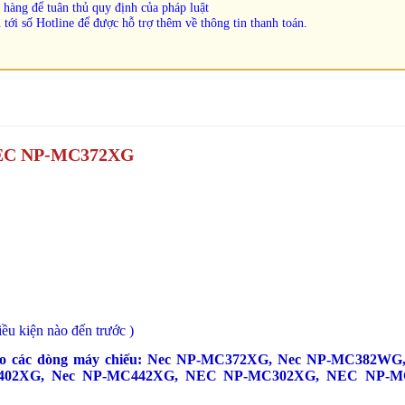
 hàng để tuân thủ quy định của pháp luật
 tới số Hotline để được hỗ trợ thêm về thông tin thanh toán.
EC NP-MC372XG
iều kiện nào đến trước )
ho các dòng máy chiếu: Nec NP-MC372XG, Nec NP-MC382WG,
402XG, Nec NP-MC442XG, NEC NP-MC302XG, NEC NP-M