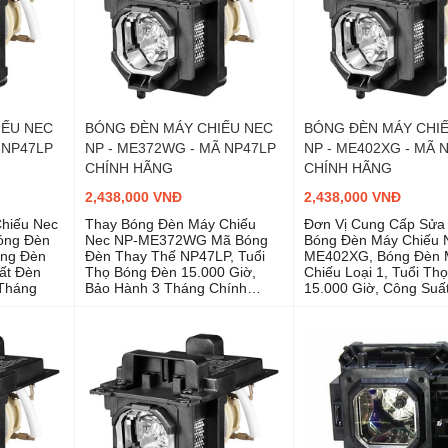
IẾU NEC
BÓNG ĐÈN MÁY CHIẾU NEC
BÓNG ĐÈN MÁY CHI
 NP47LP
NP - ME372WG - MÃ NP47LP
NP - ME402XG - MÃ 
CHÍNH HÃNG
CHÍNH HÃNG
2,438,000 VNĐ
2,438,000 VNĐ
hiếu Nec
Thay Bóng Đèn Máy Chiếu
Đơn Vị Cung Cấp Sửa
óng Đèn
Nec NP-ME372WG Mã Bóng
Bóng Đèn Máy Chiếu 
óng Đèn
Đèn Thay Thế NP47LP, Tuổi
ME402XG, Bóng Đèn 
ất Đèn
Thọ Bóng Đèn 15.000 Giờ,
Chiếu Loại 1, Tuổi Th
Tháng
Bảo Hành 3 Tháng Chính
15.000 Giờ, Công Su
Hãng