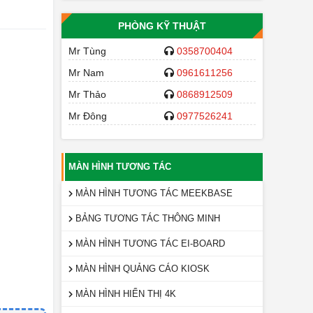
PHÒNG KỸ THUẬT
Mr Tùng
0358700404
Mr Nam
0961611256
Mr Thảo
0868912509
Mr Đông
0977526241
MÀN HÌNH TƯƠNG TÁC
MÀN HÌNH TƯƠNG TÁC MEEKBASE
BẢNG TƯƠNG TÁC THÔNG MINH
MÀN HÌNH TƯƠNG TÁC EI-BOARD
MÀN HÌNH QUẢNG CÁO KIOSK
MÀN HÌNH HIỂN THỊ 4K