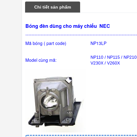
Chi tiết sản phẩm
Bóng đèn dùng cho máy chiếu
NEC
-------------------------------------------------------------------------
Mã bóng (
p
a
rt
code)
NP13LP
NP110 / NP115 / NP210
Model cùng
mã
:
V230X / V260X