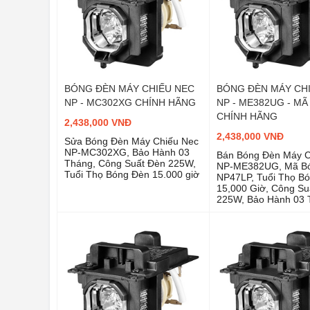
BÓNG ĐÈN MÁY CHIẾU NEC
BÓNG ĐÈN MÁY CH
NP - MC302XG CHÍNH HÃNG
NP - ME382UG - MÃ
CHÍNH HÃNG
2,438,000 VNĐ
2,438,000 VNĐ
Sửa Bóng Đèn Máy Chiếu Nec
NP-MC302XG, Bảo Hành 03
Bán Bóng Đèn Máy C
Tháng, Công Suất Đèn 225W,
NP-ME382UG, Mã B
Tuổi Thọ Bóng Đèn 15.000 giờ
NP47LP, Tuổi Thọ B
15,000 Giờ, Công Su
225W, Bảo Hành 03 