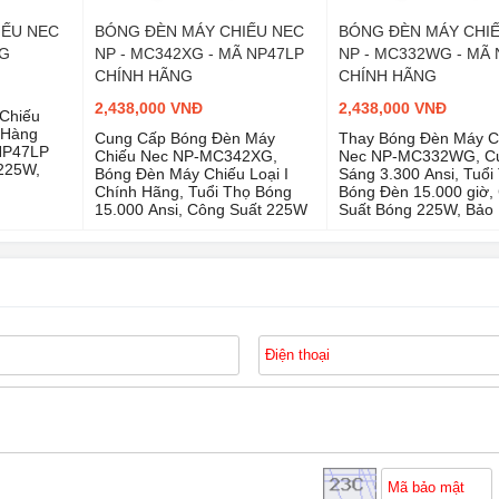
IẾU NEC
BÓNG ĐÈN MÁY CHIẾU NEC
BÓNG ĐÈN MÁY CHI
NG
NP - MC342XG - MÃ NP47LP
NP - MC332WG - MÃ
CHÍNH HÃNG
CHÍNH HÃNG
2,438,000 VNĐ
2,438,000 VNĐ
Chiếu
 Hàng
Cung Cấp Bóng Đèn Máy
Thay Bóng Đèn Máy C
 NP47LP
Chiếu Nec NP-MC342XG,
Nec NP-MC332WG, C
225W,
Bóng Đèn Máy Chiếu Loại I
Sáng 3.300 Ansi, Tuổi
Chính Hãng, Tuổi Thọ Bóng
Bóng Đèn 15.000 giờ,
15.000 Ansi, Công Suất 225W
Suất Bóng 225W, Bảo
Tháng