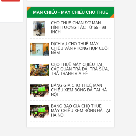
MÀN CHIẾU - MÁY CHIẾU CHO THUÊ
CHO THUÊ CHÂN ĐỠ MÀN
HÌNH TƯƠNG TÁC TỪ 55 - 98
INCH
DỊCH VỤ CHO THUÊ MÁY
CHIẾU VĂN PHÒNG HỌP CUỐI
NĂM
CHO THUÊ MÁY CHIẾU TẠI
CÁC QUÁN TRÀ ĐÁ, TRÀ SỮA,
TRÀ TRANH VỈA HÈ
BẢNG GIÁ CHO THUÊ MÀN
CHIẾU XEM BÓNG ĐÁ TẠI HÀ
NỘI
BẢNG BÁO GIÁ CHO THUÊ
MÁY CHIẾU XEM BÓNG ĐÁ TẠI
HÀ NỘI