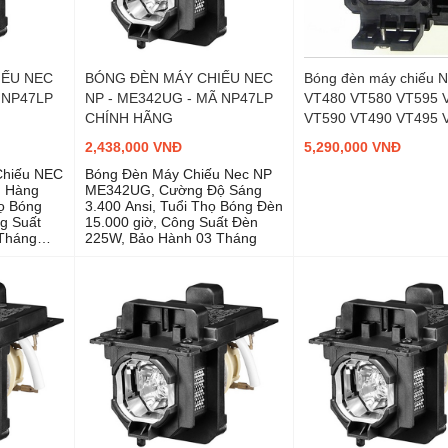
IẾU NEC
BÓNG ĐÈN MÁY CHIẾU NEC
Bóng đèn máy chiếu 
 NP47LP
NP - ME342UG - MÃ NP47LP
VT480 VT580 VT595 
CHÍNH HÃNG
VT590 VT490 VT495 
2,438,000 VNĐ
5,290,000 VNĐ
Chiếu NEC
Bóng Đèn Máy Chiếu Nec NP
 Hàng
ME342UG, Cường Độ Sáng
ọ Bóng
3.400 Ansi, Tuổi Thọ Bóng Đèn
g Suất
15.000 giờ, Công Suất Đèn
Tháng
225W, Bảo Hành 03 Tháng
a Nhà