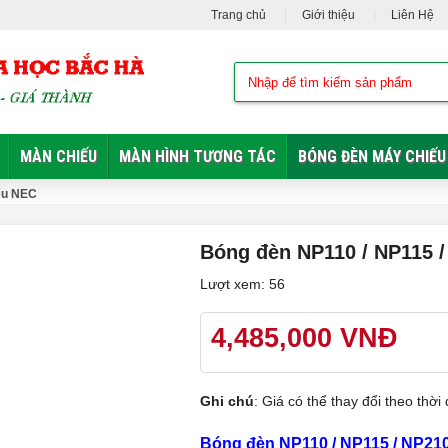
Trang chủ
Giới thiệu
Liên Hệ
MÀN CHIẾU
MÀN HÌNH TƯƠNG TÁC
BÓNG ĐÈN MÁY CHIẾU
ếu NEC
Bóng đèn NP110 / NP115 /
Lượt xem: 56
4,485,000 VNĐ
Ghi chú
: Giá có thể thay đổi theo th
Bóng đèn NP110 / NP115 / NP210