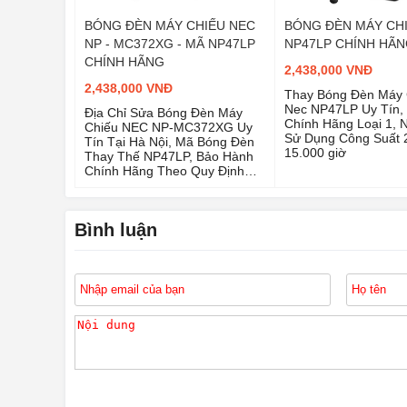
BÓNG ĐÈN MÁY CHIẾU NEC
BÓNG ĐÈN MÁY CH
NP - MC372XG - MÃ NP47LP
NP47LP CHÍNH HÃ
CHÍNH HÃNG
2,438,000 VNĐ
2,438,000 VNĐ
Thay Bóng Đèn Máy 
Nec NP47LP Uy Tín,
Địa Chỉ Sửa Bóng Đèn Máy
Chính Hãng Loại 1,
Chiếu NEC NP-MC372XG Uy
Sử Dụng Công Suất 
Tín Tại Hà Nội, Mã Bóng Đèn
15.000 giờ
Thay Thế NP47LP, Bảo Hành
Chính Hãng Theo Quy Định
Của Nhà Sản Xuất
Bình luận