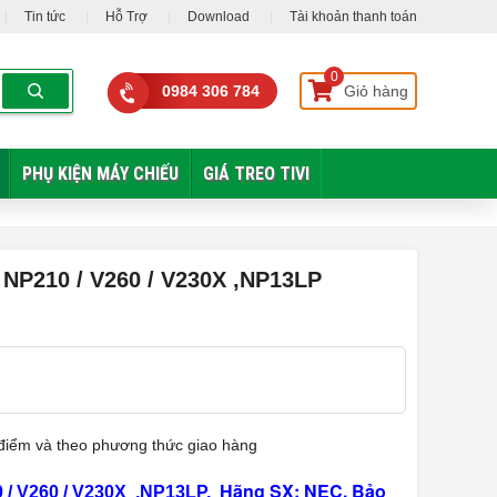
Tin tức
Hỗ Trợ
Download
Tài khoản thanh toán
0
0984 306 784
Giỏ hàng
PHỤ KIỆN MÁY CHIẾU
GIÁ TREO TIVI
 NP210 / V260 / V230X ,NP13LP
ời điểm và theo phương thức giao hàng
Hãng SX: NEC,
Bảo
 / V260 / V230X ,NP13LP,