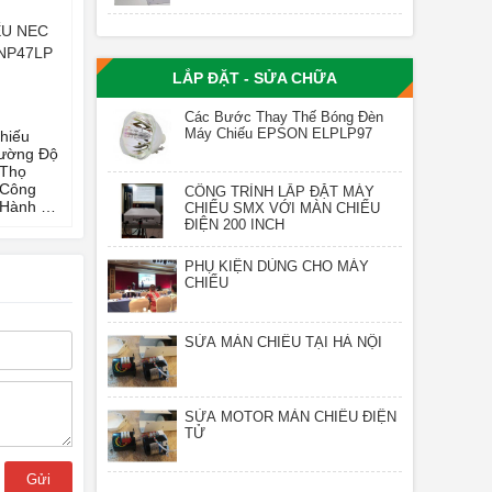
ẾU NEC
 NP47LP
LẮP ĐẶT - SỬA CHỮA
Các Bước Thay Thế Bóng Đèn
Máy Chiếu EPSON ELPLP97
hiếu
ường Độ
 Thọ
 Công
CÔNG TRÌNH LẮP ĐẶT MÁY
 Hành 03
CHIẾU SMX VỚI MÀN CHIẾU
ĐIỆN 200 INCH
PHỤ KIỆN DÙNG CHO MÁY
CHIẾU
SỬA MÀN CHIẾU TẠI HÀ NỘI
SỬA MOTOR MÀN CHIẾU ĐIỆN
TỬ
Gửi