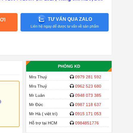
TƯ VẤN QUA ZALO
ƠI
Liên hệ ngay để được tư vấn về sản phẩm
PHÒNG KD
Mrs Thuý
0979 281 592
Mrs Thuỷ
0962 523 680
Mr Luân
0948 073 385
)
Mr Đức
0987 118 637
Mr Hà ( việt trì)
0915 171 053
Hỗ trợ tại HCM
0984851776