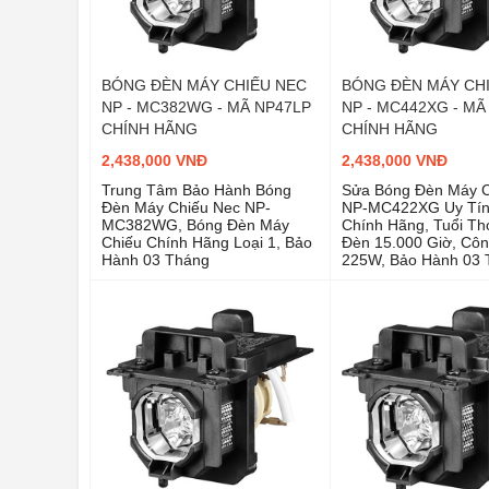
BÓNG ĐÈN MÁY CHIẾU NEC
BÓNG ĐÈN MÁY CH
NP - MC382WG - MÃ NP47LP
NP - MC442XG - MÃ
CHÍNH HÃNG
CHÍNH HÃNG
2,438,000 VNĐ
2,438,000 VNĐ
Trung Tâm Bảo Hành Bóng
Sửa Bóng Đèn Máy 
Đèn Máy Chiếu Nec NP-
NP-MC422XG Uy Tín
MC382WG, Bóng Đèn Máy
Chính Hãng, Tuổi Th
Chiếu Chính Hãng Loại 1, Bảo
Đèn 15.000 Giờ, Côn
Hành 03 Tháng
225W, Bảo Hành 03 
Theo Tiêu Chuẩn Củ
Sản Xuất