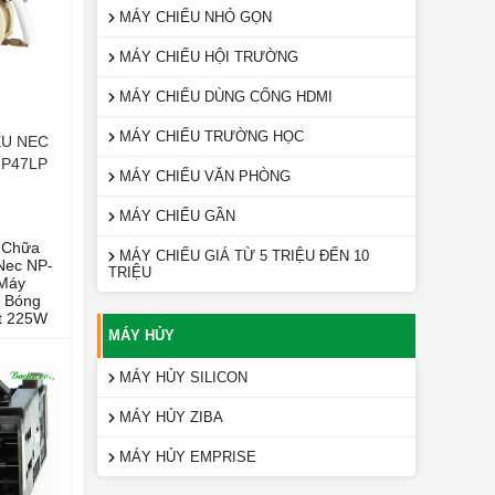
MÁY CHIẾU NHỎ GỌN
MÁY CHIẾU HỘI TRƯỜNG
MÁY CHIẾU DÙNG CỔNG HDMI
MÁY CHIẾU TRƯỜNG HỌC
ẾU NEC
NP47LP
MÁY CHIẾU VĂN PHÒNG
MÁY CHIẾU GẦN
 Chữa
MÁY CHIẾU GIÁ TỪ 5 TRIỆU ĐẾN 10
Nec NP-
TRIỆU
Máy
ọ Bóng
ất 225W
MÁY HỦY
MÁY HỦY SILICON
MÁY HỦY ZIBA
MÁY HỦY EMPRISE