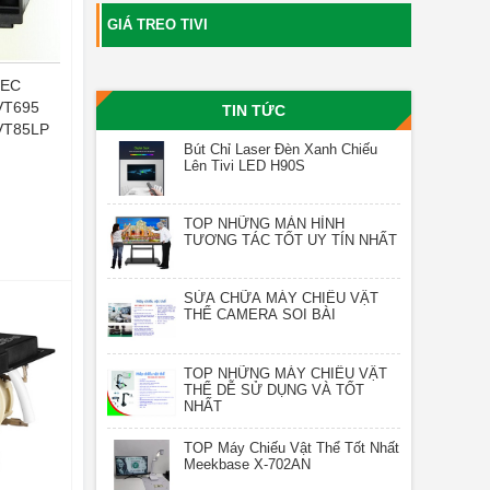
GIÁ TREO TIVI
NEC
VT695
TIN TỨC
VT85LP
Bút Chỉ Laser Đèn Xanh Chiếu
Lên Tivi LED H90S
TOP NHỮNG MÀN HÌNH
TƯƠNG TÁC TỐT UY TÍN NHẤT
SỬA CHỮA MÁY CHIẾU VẬT
THỂ CAMERA SOI BÀI
TOP NHỮNG MÁY CHIẾU VẬT
THỂ DỄ SỬ DỤNG VÀ TỐT
NHẤT
TOP Máy Chiếu Vật Thể Tốt Nhất
Meekbase X-702AN