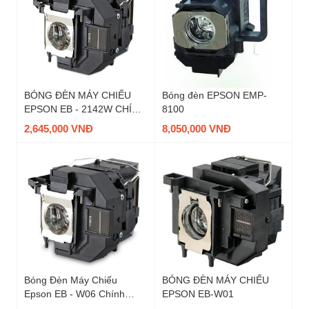
BÓNG ĐÈN MÁY CHIẾU
Bóng đèn EPSON EMP-
EPSON EB - 2142W CHÍNH
8100
HÃNG
2,645,000 VNĐ
8,050,000 VNĐ
Bóng Đèn Máy Chiếu
BÓNG ĐÈN MÁY CHIẾU
Epson EB - W06 Chính
EPSON EB-W01
Hãng