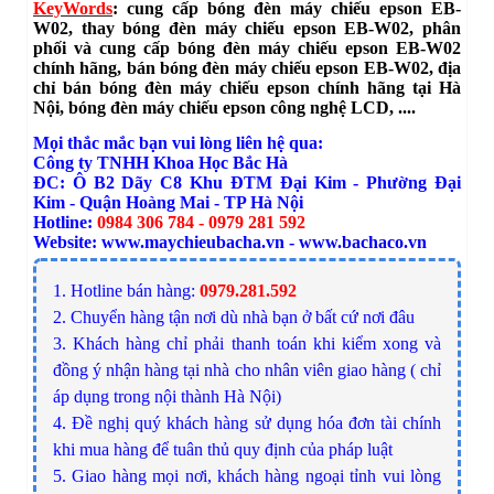
KeyWords
: cung cấp bóng đèn máy chiếu epson EB-
W02, thay bóng đèn máy chiếu epson EB-W02, phân
phối và cung cấp bóng đèn máy chiếu epson EB-W02
chính hãng, bán bóng đèn máy chiếu epson EB-W02, địa
chỉ bán bóng đèn máy chiếu epson chính hãng tại Hà
Nội, bóng đèn máy chiếu epson công nghệ LCD, ....
Mọi thắc mắc bạn vui lòng liên hệ qua:
Công ty TNHH Khoa Học Bắc Hà
ĐC: Ô B2 Dãy C8 Khu ĐTM Đại Kim - Phường Đại
Kim - Quận Hoàng Mai - TP Hà Nội
Hotline:
0984 306 784 - 0979 281 592
Website:
www.maychieubacha.vn
-
www.bachaco.vn
1. Hotline bán hàng:
0979.281.592
2. Chuyển hàng tận nơi dù nhà bạn ở bất cứ nơi đâu
3. Khách hàng chỉ phải thanh toán khi kiểm xong và
đồng ý nhận hàng tại nhà cho nhân viên giao hàng ( chỉ
áp dụng trong nội thành Hà Nội)
4. Đề nghị quý khách hàng sử dụng hóa đơn tài chính
khi mua hàng để tuân thủ quy định của pháp luật
5. Giao hàng mọi nơi, khách hàng ngoại tỉnh vui lòng