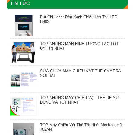
TIN TỨC
Bút Chỉ Laser Đèn Xanh Chiếu Lên Tivi LED
H90S
TOP NHỮNG MÀN HÌNH TƯƠNG TÁC TỐT
UY TÍN NHẤT
SỬA CHỮA MÁY CHIẾU VẬT THỂ CAMERA
SOI BÀI
TOP NHỮNG MÁY CHIẾU VẬT THỂ DỄ SỬ
DỤNG VÀ TỐT NHẤT
TOP Máy Chiếu Vật Thể Tốt Nhất Meekbase X-
702AN