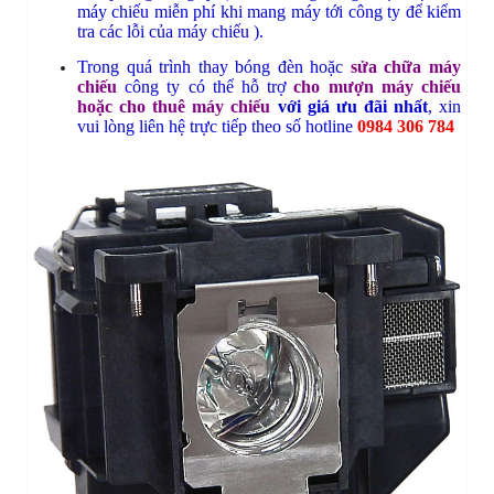
máy chiếu miễn phí khi mang máy tới công ty để kiểm
tra các lỗi của máy chiếu ).
Trong quá trình thay bóng đèn hoặc
sửa chữa máy
chiếu
c
ông ty có thể hỗ trợ
cho mượn máy chiếu
hoặc cho thuê máy chiếu
với giá ưu đãi nhất
, xin
vui lòng liên hệ trực tiếp theo số hotline
0984 306 784