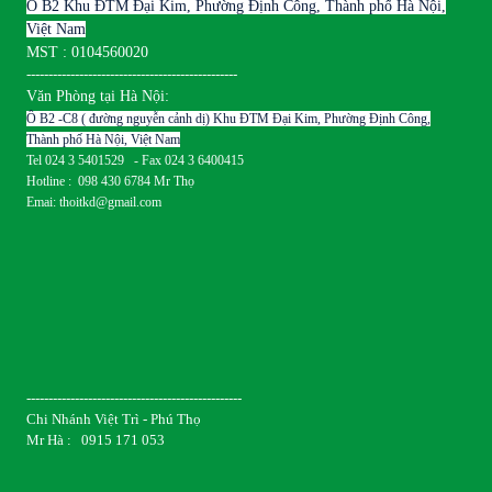
Ô B2 Khu ĐTM Đại Kim, Phường Định Công, Thành phố Hà Nội,
Việt Nam
MST : 0104560020
------------------------------------------------
Văn Phòng tại Hà Nội:
Ô B2 -C8 ( đường nguyễn cảnh dị) Khu ĐTM Đại Kim, Phường Định Công,
Thành phố Hà Nội, Việt Nam
Tel 024 3 5401529 - Fax 024 3 6400415
Hotline : 098 430 6784 Mr Thọ
Emai: thoitkd@gmail.com
-------------------------------------------------
Chi Nhánh Việt Trì - Phú Thọ
Mr Hà : 0915 171 053