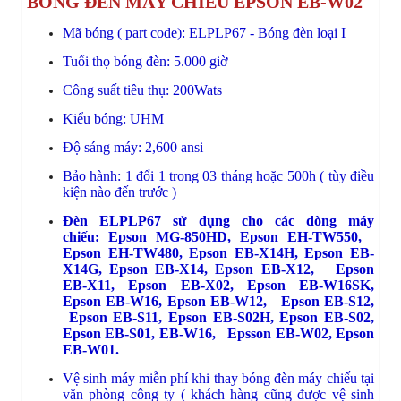
BÓNG ĐÈN MÁY CHIẾU EPSON EB-W02
Mã bóng ( part code): ELPLP67 - Bóng đèn loại I
Tuổi thọ bóng đèn: 5.000 giờ
Công suất tiêu thụ: 200Wats
Kiểu bóng: UHM
Độ sáng máy: 2,600 ansi
Bảo hành: 1 đổi 1 trong 03 tháng hoặc 500h ( tùy điều
kiện nào đến trước )
Đèn ELPLP67 sử dụng cho các dòng máy
chiếu:
Epson MG-850HD,
 Epson EH-TW550, 
Epson EH-TW480,
 Epson EB-X14H,
 Epson EB-
X14G,
 Epson EB-X14,
Epson EB-X12
, 
Epson 
EB-X11
,
Epson EB-X02
,
 Epson EB-W16SK, 
Epson EB-W16, 
Epson EB-W12
,
Epson EB-S12
,
Epson EB-S11
,
 Epson EB-S02H,
Epson EB-S02
, 
Epson EB-S01,
 EB-W16, 
Epsson EB-W02
, 
Epson 
EB-W01
.
Vệ sinh máy miễn phí khi thay bóng đèn máy chiếu tại
văn phòng công ty ( khách hàng cũng được vệ sinh