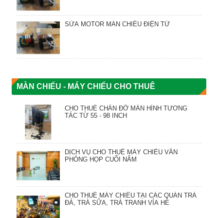
SỬA MOTOR MÀN CHIẾU ĐIỆN TỬ
MÀN CHIẾU - MÁY CHIẾU CHO THUÊ
CHO THUÊ CHÂN ĐỠ MÀN HÌNH TƯƠNG
TÁC TỪ 55 - 98 INCH
DỊCH VỤ CHO THUÊ MÁY CHIẾU VĂN
PHÒNG HỌP CUỐI NĂM
CHO THUÊ MÁY CHIẾU TẠI CÁC QUÁN TRÀ
ĐÁ, TRÀ SỮA, TRÀ TRANH VỈA HÈ