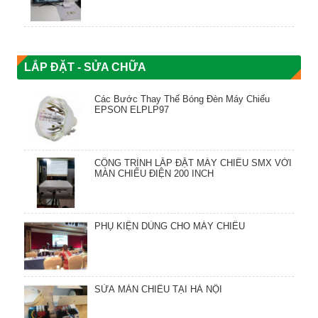
LẮP ĐẶT - SỬA CHỮA
Các Bước Thay Thế Bóng Đèn Máy Chiếu
EPSON ELPLP97
CÔNG TRÌNH LẮP ĐẶT MÁY CHIẾU SMX VỚI
MÀN CHIẾU ĐIỆN 200 INCH
PHỤ KIỆN DÙNG CHO MÁY CHIẾU
SỬA MÀN CHIẾU TẠI HÀ NỘI