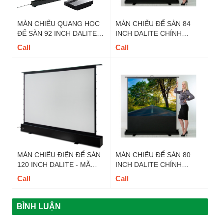
MÀN CHIẾU QUANG HỌC
MÀN CHIẾU ĐỂ SÀN 84
ĐỂ SÀN 92 INCH DALITE -
INCH DALITE CHÍNH
MÃ FU92EST-CBSP, TỈ LỆ
HÃNG- MÃ FU84TS, TỈ LỆ
Call
Call
16:9
4 : 3
MÀN CHIẾU ĐIỆN ĐỂ SÀN
MÀN CHIẾU ĐỂ SÀN 80
120 INCH DALITE - MÃ
INCH DALITE CHÍNH
FU120EST TỈ LỆ 16:9
HÃNG- MÃ FU80TS, TỈ LỆ
Call
Call
4 : 3
BÌNH LUẬN