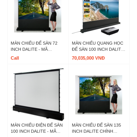
MÀN CHIẾU ĐỂ SÀN 72
MÀN CHIẾU QUANG HỌC
INCH DALITE - MÃ
ĐỂ SÀN 100 INCH DALITE
FU72TS, TỈ LỆ 4 : 3
- MÃ FU100EST-CBSP, TỈ
Call
70,035,000 VNĐ
LỆ 16:9
MÀN CHIẾU ĐIỆN ĐỂ SÀN
MÀN CHIẾU ĐỂ SÀN 135
100 INCH DALITE - MÃ
INCH DALITE CHÍNH