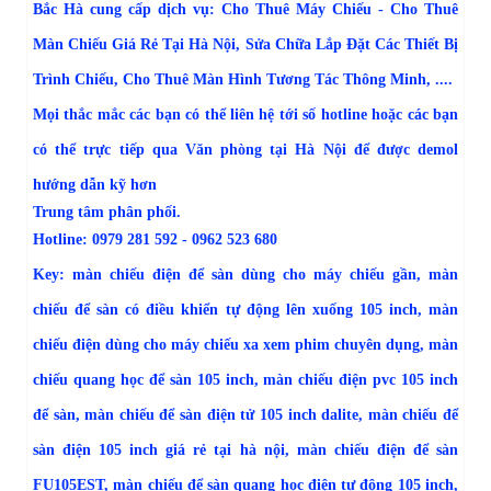
Bắc Hà cung cấp dịch vụ:
Cho Thuê Máy Chiếu - Cho Thuê
Màn Chiếu Giá Rẻ Tại Hà Nội
,
Sửa Chữa Lắp Đặt Các Thiết Bị
Trình Chiếu
,
Cho Thuê Màn Hình Tương Tác Thông Minh
, ....
Mọi thắc mắc các bạn có thể liên hệ tới số hotline hoặc các bạn
có thể trực tiếp qua Văn phòng tại Hà Nội để được demol
hướng dẫn kỹ hơn
Trung tâm phân phối.
Hotline: 0979 281 592 - 0962 523 680
Key: màn chiếu điện để sàn dùng cho máy chiếu gần, màn
chiếu để sàn có điều khiển tự động lên xuống 105 inch, màn
chiếu điện dùng cho máy chiếu xa xem phim chuyên dụng, màn
chiếu quang học để sàn 105 inch, màn chiếu điện pvc 105 inch
để sàn, màn chiếu để sàn điện tử 105 inch dalite, màn chiếu để
sàn điện 105 inch giá rẻ tại hà nội, màn chiếu điện để sàn
FU105EST, màn chiếu để sàn quang học điện tự động 105 inch,