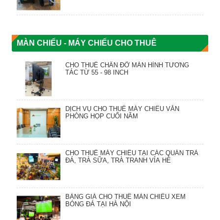
MÀN CHIẾU - MÁY CHIẾU CHO THUÊ
CHO THUÊ CHÂN ĐỠ MÀN HÌNH TƯƠNG
TÁC TỪ 55 - 98 INCH
DỊCH VỤ CHO THUÊ MÁY CHIẾU VĂN
PHÒNG HỌP CUỐI NĂM
CHO THUÊ MÁY CHIẾU TẠI CÁC QUÁN TRÀ
ĐÁ, TRÀ SỮA, TRÀ TRANH VỈA HÈ
BẢNG GIÁ CHO THUÊ MÀN CHIẾU XEM
BÓNG ĐÁ TẠI HÀ NỘI