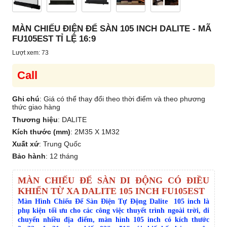
MÀN CHIẾU ĐIỆN ĐỂ SÀN 105 INCH DALITE - MÃ
FU105EST TỈ LỆ 16:9
Lượt xem: 73
Call
Ghi chú
: Giá có thể thay đổi theo thời điểm và theo phương
thức giao hàng
Thương hiệu
:
DALITE
Kích thước (mm)
:
2M35 X 1M32
Xuất xứ
:
Trung Quốc
Bảo hành
:
12 tháng
MÀN CHIẾU ĐỂ SÀN DI ĐỘNG CÓ ĐIỀU
KHIỂN TỪ XA DALITE 105 INCH FU105EST
Màn Hình Chiếu Để Sàn Điện Tự Động Dalite 105 inch là
phụ kiện tối ưu cho các công việc thuyết trình ngoài trời, di
chuyển nhiều địa điểm, màn hình 105 inch có kích thước