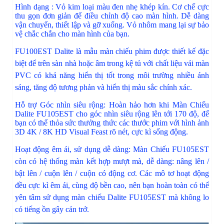
Hình dạng : Vỏ kim loại màu đen nhẹ khép kín. Cơ chế cực
thu gọn đơn giản để điều chỉnh độ cao màn hình. Dễ dàng
vận chuyển, thiết lập và gỡ xuống. Vỏ nhôm mang lại sự bảo
vệ chắc chắn cho màn hình của bạn.
FU100EST Dalite là mẫu màn chiếu phim được thiết kế đặc
biệt để trên sàn nhà hoặc âm trong kệ tủ với chất liệu vải màn
PVC có khả năng hiển thị tốt trong môi trường nhiều ánh
sáng, tăng độ tương phản và hiển thị màu sắc chính xác.
Hỗ trợ Góc nhìn siêu rộng: Hoàn hảo hơn khi Màn Chiếu
Dalite FU105EST cho góc nhìn siêu rộng lên tới 170 độ, để
bạn có thể thỏa sức thưởng thức các thước phim với hình ảnh
3D 4K / 8K HD Visual Feast rõ nét, cực kì sống động.
Hoạt động êm ái, sử dụng dễ dàng: Màn Chiếu FU105EST
còn có hệ thống màn kết hợp mượt mà, dễ dàng: nâng lên /
bật lên / cuộn lên / cuộn có động cơ. Các mô tơ hoạt động
đều cực kì êm ái, cùng độ bền cao, nên bạn hoàn toàn có thể
yên tâm sử dụng màn chiếu Dalite FU105EST mà không lo
có tiếng ồn gây cản trở.