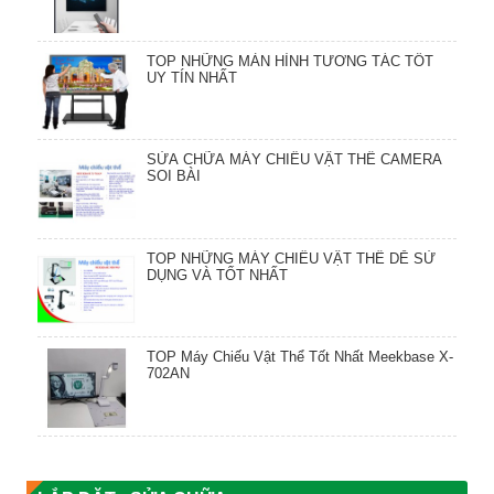
TOP NHỮNG MÀN HÌNH TƯƠNG TÁC TỐT
UY TÍN NHẤT
SỬA CHỮA MÁY CHIẾU VẬT THỂ CAMERA
SOI BÀI
TOP NHỮNG MÁY CHIẾU VẬT THỂ DỄ SỬ
DỤNG VÀ TỐT NHẤT
TOP Máy Chiếu Vật Thể Tốt Nhất Meekbase X-
702AN