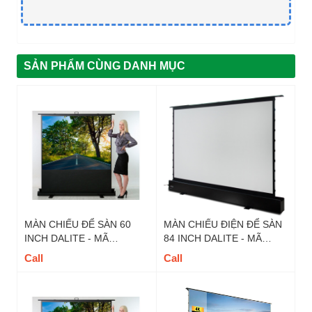
SẢN PHẨM CÙNG DANH MỤC
MÀN CHIẾU ĐỂ SÀN 60
MÀN CHIẾU ĐIỆN ĐỂ SÀN
INCH DALITE - MÃ
84 INCH DALITE - MÃ
FU60TS, TỈ LỆ 4 : 3
FU84EST TỈ LỆ 16:9
Call
Call