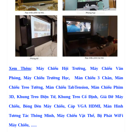
Xem Thêm
:
Máy Chiếu Hội Trường
,
Máy Chiếu Văn
Phòng
,
Máy Chiếu Trường Học
,
Màn Chiếu 3 Chân
,
Màn
Chiếu Treo Tường
,
Màn Chiếu TabTension
,
Màn Chiếu Phim
3D
,
Khung Treo Điện Tử
,
Khung Treo Cố Định
,
Giá Đỡ Máy
Chiếu
,
Bóng Đèn Máy Chiếu,
Cáp VGA HDMI
,
Màn Hình
Tương Tác Thông Minh
,
Máy Chiếu Vật Thể
,
Bộ Phát WiFi
Máy Chiếu
, .....