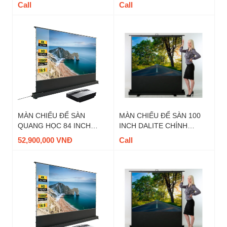
FU100EST TỈ LỆ 16:9
HÃNG - MÃ FU135TS, TỈ
Call
Call
LỆ 4: 3
MÀN CHIẾU ĐỂ SÀN
MÀN CHIẾU ĐỂ SÀN 100
QUANG HỌC 84 INCH
INCH DALITE CHÍNH
DALITE - MÃ FU84EST-
HÃNG - MÃ FU100TS, TỈ
52,900,000 VNĐ
Call
CBSP, TỈ LỆ 16:9
LỆ 4 : 3