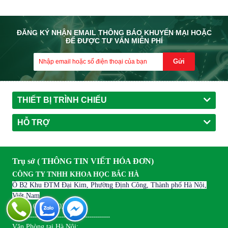
ĐĂNG KÝ NHẬN EMAIL THÔNG BÁO KHUYẾN MẠI HOẶC
ĐỂ ĐƯỢC TƯ VẤN MIỄN PHÍ
Gửi
THIẾT BỊ TRÌNH CHIẾU
HỖ TRỢ
Trụ sở ( THÔNG TIN VIẾT HÓA ĐƠN)
CÔNG TY TNHH KHOA HỌC BẮC HÀ
Ô B2 Khu ĐTM Đại Kim, Phường Định Công, Thành phố Hà Nội,
Việt Nam
MST : 0104560020
------------------------------------------------
Văn Phòng tại Hà Nội: