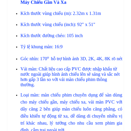
Máy Chiếu Gần Và Xa
Kích thước vùng chiếu (m): 2.32m x 1.31m
Kích thước vùng chiếu (inch): 92" x 51"
Kích thước đường chéo: 105 inch
Tỷ lệ khung màn: 16:9
o
Góc nhìn: 170
hỗ trợ hình ảnh 3D, 2K, 4K, 8K rõ nét
Vải màn: Chất liệu cao cấp PVC được nhập khẩu từ
nước ngoài giúp hình ảnh chiếu lên sẽ sáng và sắc nét
hơn gấp 3 lần so với vải màn chiếu phim thông
thường.
Loại màn: màn chiếu phim chuyên dụng để sàn dùng
cho máy chiếu gần, máy chiếu xa, vải màn PVC với
dây căng 2 bên giúp màn chiếu luôn căng phẳng, có
điều khiển tự động từ xa, dễ dàng di chuyển nhiều vị
trí khác nhau, lý tưởng cho nhu cầu xem phim gia
đình, cắm trại ngoài trời, ...