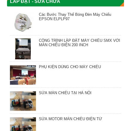
LẮP ĐẶT - SỬA CHỮA
Các Bước Thay Thế Bóng Đèn Máy Chiếu
EPSON ELPLP97
CÔNG TRÌNH LẮP ĐẶT MÁY CHIẾU SMX VỚI
MÀN CHIẾU ĐIỆN 200 INCH
PHỤ KIỆN DÙNG CHO MÁY CHIẾU
SỬA MÀN CHIẾU TẠI HÀ NỘI
SỬA MOTOR MÀN CHIẾU ĐIỆN TỬ