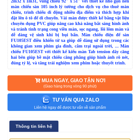
2m32 x 1m31, vùng chiếu 92" x 51" với thiết kế nhỏ gọn nên
màn chiếu sàn 105 inch lý tưởng cho dịch vụ cho thuê màn
chiếu, trình chiếu di động nhiều địa điểm và thích hợp khi
đặt lên ô tô để di chuyển. Vải màn được thiết kế bằng vật liệu
chuyên dụng PVC giúp nâng cao khả năng bắt sáng hình ảnh
và tránh tình trạng cong viền màn, sọc ngang, lồi lõm màn và
dễ dàng vệ sinh khi bị bụi bẩn. Màn chiếu điện để sàn
FU105EST điều khiển từ xa giúp dễ dàng sử dụng trong các
không gian xem phim gia đình, cắm trại ngoài trời, ... Màn
chiếu FU105EST với thiết kế kiểu màn Tab tension dây căng
hai bên giúp b
ề mặt chiếu căng phẳng giúp hình ảnh rõ nét,
đúng tỷ lệ, và tăng trải nghiệm xem phim hoặc thuyết trình.
MUA NGAY, GIAO TẬN NƠI
(Giao hàng trong vòng 90 phút)
TƯ VẤN QUA ZALO
Liên hệ ngay để được tư vấn về sản phẩm
Thông tin liên hệ