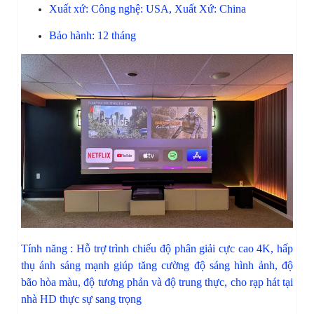
Xuất xứ: Công nghệ: USA, Xuất Xứ: China
Bảo hành: 12 tháng​
Tính năng : Hỗ trợ trình chiếu độ phân giải cực cao 4K, hấp
thụ ánh sáng mạnh giúp tăng cường độ sáng hình ảnh, độ
bão hòa màu, độ tương phản và độ trung thực, cho rạp hát tại
nhà HD thực sự sang trọng