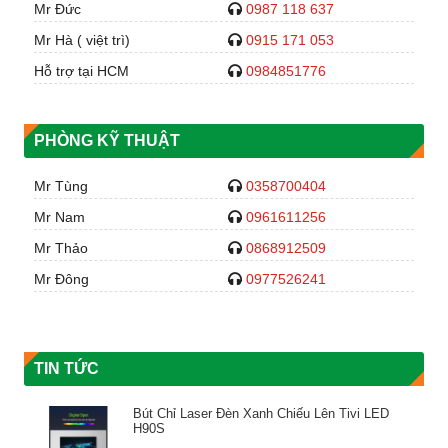
Mr Đức
0987 118 637
Mr Hà ( việt trì)
0915 171 053
Hỗ trợ tại HCM
0984851776
PHÒNG KỸ THUẬT
Mr Tùng
0358700404
Mr Nam
0961611256
Mr Thảo
0868912509
Mr Đông
0977526241
TIN TỨC
Bút Chỉ Laser Đèn Xanh Chiếu Lên Tivi LED
H90S