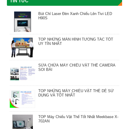
TIN TỨC
Bút Chỉ Laser Đèn Xanh Chiếu Lên Tivi LED
H90S
TOP NHỮNG MÀN HÌNH TƯƠNG TÁC TỐT
UY TÍN NHẤT
SỬA CHỮA MÁY CHIẾU VẬT THỂ CAMERA
SOI BÀI
TOP NHỮNG MÁY CHIẾU VẬT THỂ DỄ SỬ
DỤNG VÀ TỐT NHẤT
TOP Máy Chiếu Vật Thể Tốt Nhất Meekbase X-
702AN