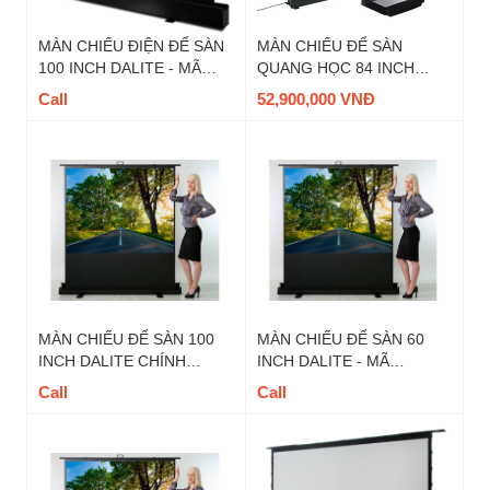
MÀN CHIẾU ĐIỆN ĐỂ SÀN
MÀN CHIẾU ĐỂ SÀN
100 INCH DALITE - MÃ
QUANG HỌC 84 INCH
FU100EST TỈ LỆ 16:9
DALITE - MÃ FU84EST-
Call
52,900,000 VNĐ
CBSP, TỈ LỆ 16:9
MÀN CHIẾU ĐỂ SÀN 100
MÀN CHIẾU ĐỂ SÀN 60
INCH DALITE CHÍNH
INCH DALITE - MÃ
HÃNG - MÃ FU100TS, TỈ
FU60TS, TỈ LỆ 4 : 3
Call
Call
LỆ 4 : 3