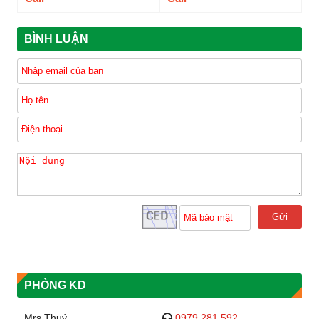
BÌNH LUẬN
Gửi
PHÒNG KD
Mrs Thuý
0979 281 592