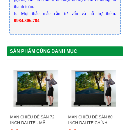
thanh toán.
6. Mọi thắc mắc cần tư vấn và hỗ trợ thêm:
0984.306.784
SẢN PHẨM CÙNG DANH MỤC
MÀN CHIẾU ĐỂ SÀN 72
MÀN CHIẾU ĐỂ SÀN 80
INCH DALITE - MÃ
INCH DALITE CHÍNH
FU72TS, TỈ LỆ 4 : 3
HÃNG- MÃ FU80TS, TỈ LỆ