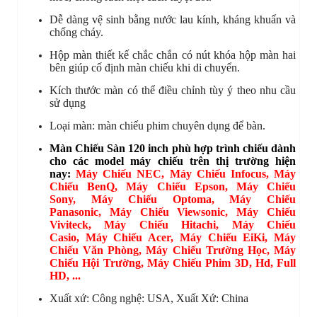
Dễ dàng vệ sinh bằng nước lau kính, kháng khuẩn và
chống cháy.
Hộp màn thiết kế chắc chắn có nút khóa hộp màn hai
bên giúp cố định màn chiếu khi di chuyển.
Kích thước màn có thể điều chỉnh tùy ý theo nhu cầu
sử dụng
Loại màn: màn chiếu phim chuyên dụng để bàn.
Màn Chiếu Sàn 120 inch phù hợp trình chiếu dành
cho các model máy chiếu trên thị trường hiện
nay
:
Máy Chiếu NEC
,
Máy Chiếu Infocus
,
Máy
Chiếu BenQ
,
Máy Chiếu Epson
,
Máy Chiếu
Sony
,
Máy Chiếu Optoma
,
Máy Chiếu
Panasonic
,
Máy Chiếu Viewsonic
,
Máy Chiếu
Viviteck
,
Máy Chiếu Hitachi
,
Máy Chiếu
Casio
,
Máy Chiếu Acer
,
Máy Chiếu EiKi
,
Máy
Chiếu Văn Phòng
,
Máy Chiếu Trường Học
,
Máy
Chiếu Hội Trường
,
Máy Chiếu Phim 3D, Hd, Full
HD
, ...
Xuất xứ: Công nghệ: USA, Xuất Xứ: China