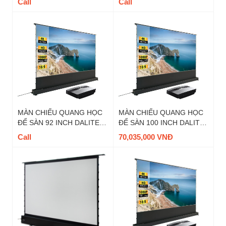
Call
Call
4 : 3
MÀN CHIẾU QUANG HỌC
MÀN CHIẾU QUANG HỌC
ĐỂ SÀN 92 INCH DALITE -
ĐỂ SÀN 100 INCH DALITE
MÃ FU92EST-CBSP, TỈ LỆ
- MÃ FU100EST-CBSP, TỈ
Call
70,035,000 VNĐ
16:9
LỆ 16:9