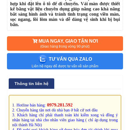
hợp khi đặt lên ô tô để di chuyển. Vải màn được thiết
kế bằng vật liệu chuyên dụng giúp nâng cao khả năng
bắt sáng hình ảnh và tránh tình trạng cong viền màn,
sọc ngang, lồi lõm màn và dễ dàng vệ sinh khi bị bụi
bẩn.
MUA NGAY, GIAO TẬN NƠI
(Giao hàng trong vòng 90 phút)
TƯ VẤN QUA ZALO
Liên hệ ngay để được tư vấn về sản phẩm
Thông tin liên hệ
0979.281.592
1. Hotline bán hàng:
2. Chuyển hàng tận nơi dù nhà bạn ở bất cứ nơi đâu
3. Khách hàng chỉ phải thanh toán khi kiểm xong và đồng ý
nhận hàng tại nhà cho nhân viên giao hàng ( chỉ áp dụng trong
nội thành Hà Nội)
4. Đề nghị quý khách hàng sử dụng hóa đơn tài chính khi mua