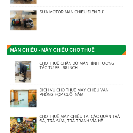
SỬA MOTOR MÀN CHIẾU ĐIỆN TỬ
MÀN CHIẾU - MÁY CHIẾU CHO THUÊ
CHO THUÊ CHÂN ĐỠ MÀN HÌNH TƯƠNG
TÁC TỪ 55 - 98 INCH
DỊCH VỤ CHO THUÊ MÁY CHIẾU VĂN
PHÒNG HỌP CUỐI NĂM
CHO THUÊ MÁY CHIẾU TẠI CÁC QUÁN TRÀ
ĐÁ, TRÀ SỮA, TRÀ TRANH VỈA HÈ