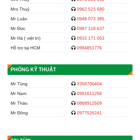
Mrs Thuỷ
0962 523 680
Mr Luân
0948 073 385
Mr Đức
0987 118 637
Mr Hà ( việt trì)
0915 171 053
Hỗ trợ tại HCM
0984851776
PHÒNG KỸ THUẬT
Mr Tùng
0358700404
Mr Nam
0961611256
Mr Thảo
0868912509
Mr Đông
0977526241