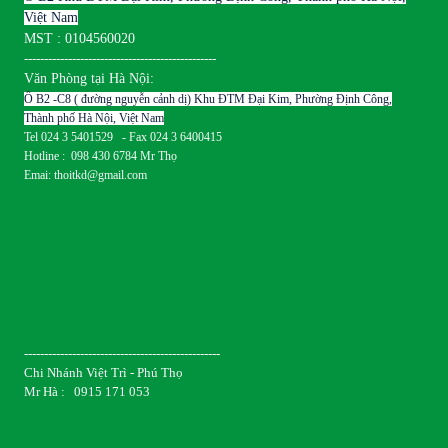
Việt Nam
MST : 0104560020
------------------------------------------------
Văn Phòng tại Hà Nội:
Ô B2 -C8 ( đường nguyễn cảnh dị) Khu ĐTM Đại Kim, Phường Định Công,
Thành phố Hà Nội, Việt Nam
Tel 024 3 5401529 - Fax 024 3 6400415
Hotline : 098 430 6784 Mr Thọ
Emai: thoitkd@gmail.com
-------------------------------------------------
Chi Nhánh Việt Trì - Phú Thọ
Mr Hà : 0915 171 053