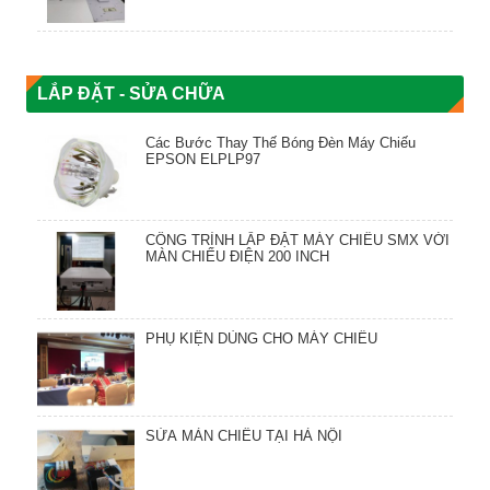
LẮP ĐẶT - SỬA CHỮA
Các Bước Thay Thế Bóng Đèn Máy Chiếu
EPSON ELPLP97
CÔNG TRÌNH LẮP ĐẶT MÁY CHIẾU SMX VỚI
MÀN CHIẾU ĐIỆN 200 INCH
PHỤ KIỆN DÙNG CHO MÁY CHIẾU
SỬA MÀN CHIẾU TẠI HÀ NỘI