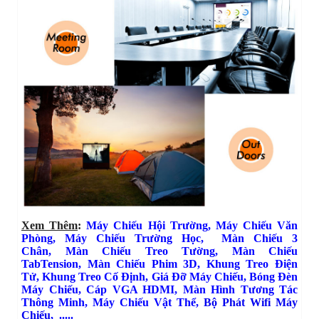
Xem Thêm
:
Máy Chiếu Hội Trường
,
Máy Chiếu Văn
Phòng
,
Máy Chiếu Trường Học
,
Màn Chiếu 3
Chân
,
Màn Chiếu Treo Tường
,
Màn Chiếu
TabTension
,
Màn Chiếu Phim 3D
,
Khung Treo Điện
Tử
,
Khung Treo Cố Định
,
Giá Đỡ Máy Chiếu
,
Bóng Đèn
Máy Chiếu,
Cáp VGA HDMI
,
Màn Hình Tương Tác
Thông Minh
,
Máy Chiếu Vật Thể
,
Bộ Phát Wifi Máy
Chiếu
, .....