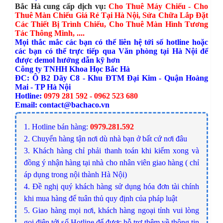
Bắc Hà cung cấp dịch vụ:
Cho Thuê Máy Chiếu - Cho
Thuê Màn Chiếu Giá Rẻ Tại Hà Nội
,
Sửa Chữa Lắp Đặt
Các Thiết Bị Trình Chiếu
,
Cho Thuê Màn Hình Tương
Tác Thông Minh
, ....
Mọi thắc mắc các bạn có thể liên hệ tới số hotline hoặc
các bạn có thể trực tiếp qua Văn phòng tại Hà Nội để
được demol hướng dẫn kỹ hơn
Công ty TNHH Khoa Học Bắc Hà
ĐC: Ô B2 Dãy C8 - Khu ĐTM Đại Kim - Quận Hoàng
Mai - TP Hà Nội
Hotline:
0979 281 592 - 0962 523 680
Email: contact@bachaco.vn
1. Hotline bán hàng:
0979.281.592
2. Chuyển hàng tận nơi dù nhà bạn ở bất cứ nơi đâu
3. Khách hàng chỉ phải thanh toán khi kiểm xong và
đồng ý nhận hàng tại nhà cho nhân viên giao hàng ( chỉ
áp dụng trong nội thành Hà Nội)
4. Đề nghị quý khách hàng sử dụng hóa đơn tài chính
khi mua hàng để tuân thủ quy định của pháp luật
5. Giao hàng mọi nơi, khách hàng ngoại tỉnh vui lòng
gọi điện tới số Hotline để được hỗ trợ thêm về thông tin