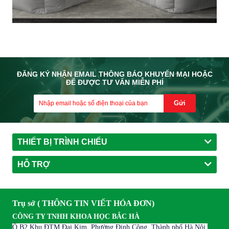
ĐĂNG KÝ NHẬN EMAIL THÔNG BÁO KHUYẾN MẠI HOẶC
ĐỂ ĐƯỢC TƯ VẤN MIỄN PHÍ
Gửi
THIẾT BỊ TRÌNH CHIẾU
HỖ TRỢ
Trụ sở ( THÔNG TIN VIẾT HÓA ĐƠN)
CÔNG TY TNHH KHOA HỌC BẮC HÀ
Ô B2 Khu ĐTM Đại Kim, Phường Định Công, Thành phố Hà Nội,