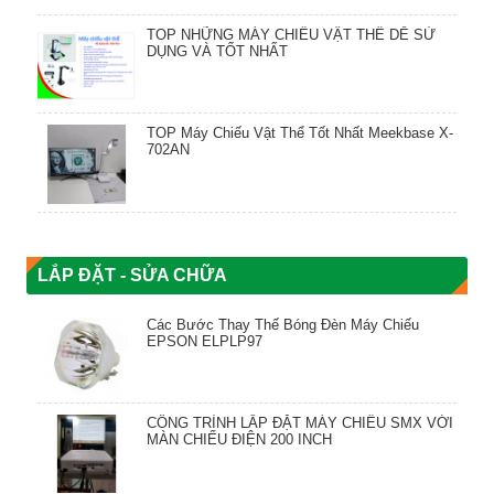
TOP NHỮNG MÁY CHIẾU VẬT THỂ DỄ SỬ
DỤNG VÀ TỐT NHẤT
TOP Máy Chiếu Vật Thể Tốt Nhất Meekbase X-
702AN
LẮP ĐẶT - SỬA CHỮA
Các Bước Thay Thế Bóng Đèn Máy Chiếu
EPSON ELPLP97
CÔNG TRÌNH LẮP ĐẶT MÁY CHIẾU SMX VỚI
MÀN CHIẾU ĐIỆN 200 INCH