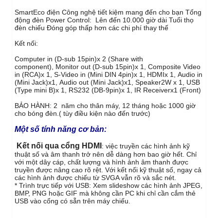
SmartEco điện Công nghệ tiết kiệm mang đến cho bạn Tổng
động đèn Power Control: Lên đến 10.000 giờ dài Tuổi thọ
đèn chiếu Đóng góp thấp hơn các chi phí thay thế
Kết nối:
Computer in (D-sub 15pin)x 2 (Share with
component),
Monitor out (D-sub 15pin)x 1,
Composite Video
in (RCA)x 1,
S-Video in (Mini DIN 4pin)x 1,
HDMIx 1,
Audio in
(Mini Jack)x1,
Audio out (Mini Jack)x1,
Speaker2W x 1,
USB
(Type mini B)x 1,
RS232 (DB-9pin)x 1,
IR Receiverx1 (Front)‎
BẢO HÀNH: 2 năm cho thân máy, 12 tháng hoặc 1000 giờ
cho bóng đèn.( tùy điều kiện nào đến trước)
Một số tính năng cơ bản:
Kết nối qua cổng HDMI
: việc truyền các hình ảnh kỹ
thuật số và âm thanh trở nên dễ dàng hơn bao giờ hết. Chỉ
với một dây cáp, chất lượng và hình ảnh âm thanh được
truyền được nâng cao rõ rệt. Với kết nối kỹ thuật số, ngay cả
các hình ảnh được chiếu từ SVGA vẫn rõ và sắc nét.
* Trình trực tiếp với USB: Xem slideshow các hình ảnh JPEG,
BMP, PNG hoặc GIF mà không cần PC khi chỉ cần cắm thẻ
USB vào cổng có sẵn trên máy chiếu.