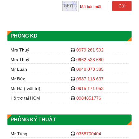
Gửi
PHÒNG KD
Mrs Thuý
0979 281 592
Mrs Thuỷ
0962 523 680
Mr Luân
0948 073 385
Mr Đức
0987 118 637
Mr Hà ( việt trì)
0915 171 053
Hỗ trợ tại HCM
0984851776
PHÒNG KỸ THUẬT
Mr Tùng
0358700404