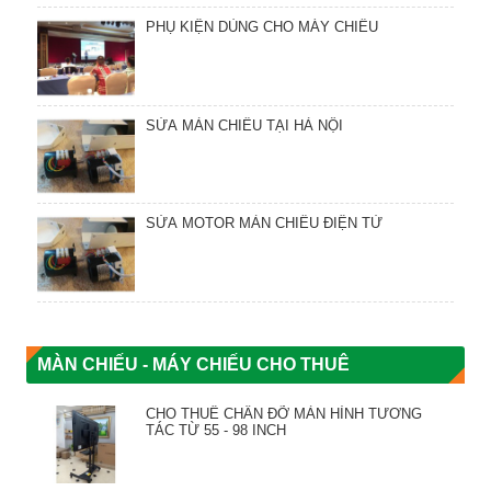
PHỤ KIỆN DÙNG CHO MÁY CHIẾU
SỬA MÀN CHIẾU TẠI HÀ NỘI
SỬA MOTOR MÀN CHIẾU ĐIỆN TỬ
MÀN CHIẾU - MÁY CHIẾU CHO THUÊ
CHO THUÊ CHÂN ĐỠ MÀN HÌNH TƯƠNG
TÁC TỪ 55 - 98 INCH