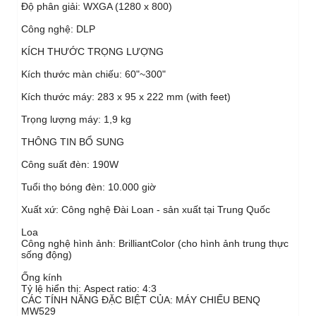
Độ phân giải: WXGA (1280 x 800)‎
Công nghệ: DLP
KÍCH THƯỚC TRỌNG LƯỢNG
Kích thước màn chiếu: 60"~300"‎
Kích thước máy: 283 x 95 x 222 mm (with feet)
Trọng lượng máy: 1,9 kg
THÔNG TIN BỔ SUNG
Công suất đèn: 190W
Tuổi thọ bóng đèn: 10.000 giờ
Xuất xứ: Công nghệ Đài Loan - sản xuất tại Trung Quốc
Loa
Công nghệ hình ảnh: BrilliantColor (cho hình ảnh trung thực
sống động)
Ống kính
Tỷ lệ hiển thị: Aspect ratio: 4:3
CÁC TÍNH NĂNG ĐẶC BIỆT CỦA: MÁY CHIẾU BENQ
MW529