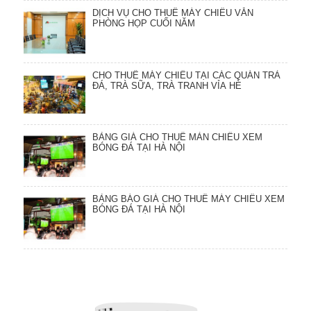
DỊCH VỤ CHO THUÊ MÁY CHIẾU VĂN
PHÒNG HỌP CUỐI NĂM
CHO THUÊ MÁY CHIẾU TẠI CÁC QUÁN TRÀ
ĐÁ, TRÀ SỮA, TRÀ TRANH VỈA HÈ
BẢNG GIÁ CHO THUÊ MÀN CHIẾU XEM
BÓNG ĐÁ TẠI HÀ NỘI
BẢNG BÁO GIÁ CHO THUÊ MÁY CHIẾU XEM
BÓNG ĐÁ TẠI HÀ NỘI