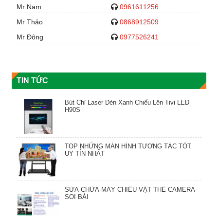
Mr Nam
0961611256
Mr Thảo
0868912509
Mr Đông
0977526241
TIN TỨC
Bút Chỉ Laser Đèn Xanh Chiếu Lên Tivi LED
H90S
TOP NHỮNG MÀN HÌNH TƯƠNG TÁC TỐT
UY TÍN NHẤT
SỬA CHỮA MÁY CHIẾU VẬT THỂ CAMERA
SOI BÀI