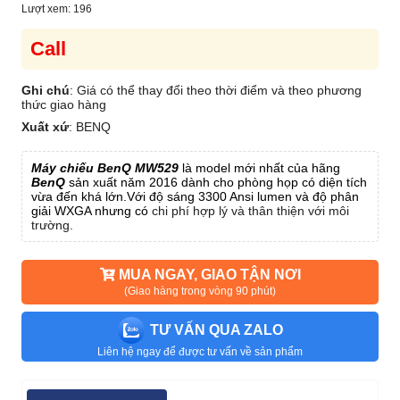
Lượt xem: 196
Call
Ghi chú
: Giá có thể thay đổi theo thời điểm và theo phương
thức giao hàng
Xuất xứ
:
BENQ
Máy chiếu BenQ MW529
là model mới nhất của hãng
BenQ
sản xuất năm 2016 dành cho phòng họp có diện tích
vừa đến khá lớn.Với độ sáng 3300 Ansi lumen và độ phân
giải WXGA nhưng có
chi phí hợp lý và thân thiện với môi
trường.
MUA NGAY, GIAO TẬN NƠI
(Giao hàng trong vòng 90 phút)
TƯ VẤN QUA ZALO
Liên hệ ngay để được tư vấn về sản phẩm