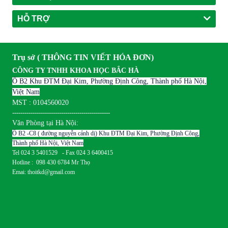
HỖ TRỢ
Trụ sở ( THÔNG TIN VIẾT HÓA ĐƠN)
CÔNG TY TNHH KHOA HỌC BẮC HÀ
Ô B2 Khu ĐTM Đại Kim, Phường Định Công, Thành phố Hà Nội,
Việt Nam
MST : 0104560020
------------------------------------------------
Văn Phòng tại Hà Nội:
Ô B2 -C8 ( đường nguyễn cảnh dị) Khu ĐTM Đại Kim, Phường Định Công,
Thành phố Hà Nội, Việt Nam
Tel 024 3 5401529 - Fax 024 3 6400415
Hotline : 098 430 6784 Mr Thọ
Emai: thoitkd@gmail.com