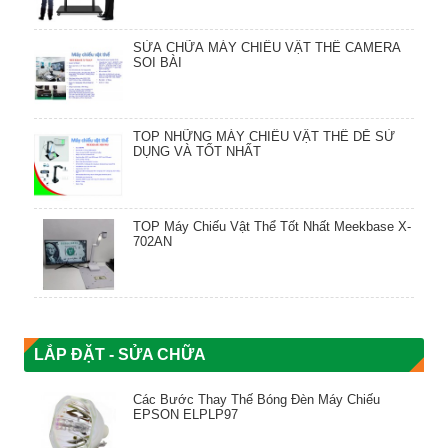
SỬA CHỮA MÁY CHIẾU VẬT THỂ CAMERA
SOI BÀI
TOP NHỮNG MÁY CHIẾU VẬT THỂ DỄ SỬ
DỤNG VÀ TỐT NHẤT
TOP Máy Chiếu Vật Thể Tốt Nhất Meekbase X-
702AN
LẮP ĐẶT - SỬA CHỮA
Các Bước Thay Thế Bóng Đèn Máy Chiếu
EPSON ELPLP97