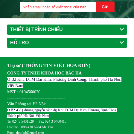
Gửi
THIẾT BỊ TRÌNH CHIẾU
HỖ TRỢ
Trụ sở ( THÔNG TIN VIẾT HÓA ĐƠN)
CÔNG TY TNHH KHOA HỌC BẮC HÀ
Ô B2 Khu ĐTM Đại Kim, Phường Định Công, Thành phố Hà Nội,
Việt Nam
MST : 0104560020
------------------------------------------------
Văn Phòng tại Hà Nội:
Ô B2 -C8 ( đường nguyễn cảnh dị) Khu ĐTM Đại Kim, Phường Định Công,
Thành phố Hà Nội, Việt Nam
Tel 024 3 5401529 - Fax 024 3 6400415
Hotline : 098 430 6784 Mr Thọ
Emai: thoitkd@gmail.com