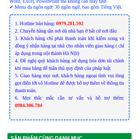
Word, Excel, PowerPoint mà không cần máy tính
✔ Menu đa ngôn ngữ: 30 ngôn ngữ, bao gồm Tiếng Việt.
1. Hotline bán hàng:
0979.281.592
2. Chuyển hàng tận nơi dù nhà bạn ở bất cứ nơi đâu
3. Khách hàng chỉ phải thanh toán khi kiểm xong và
đồng ý nhận hàng tại nhà cho nhân viên giao hàng ( chỉ
áp dụng trong nội thành Hà Nội)
4. Đề nghị quý khách hàng sử dụng hóa đơn tài chính
khi mua hàng để tuân thủ quy định của pháp luật
5. Giao hàng mọi nơi, khách hàng ngoại tỉnh vui lòng
gọi điện tới số Hotline để được hỗ trợ thêm về thông tin
thanh toán.
6. Mọi thắc mắc cần tư vấn và hỗ trợ thêm:
0984.306.784
SẢN PHẨM CÙNG DANH MỤC