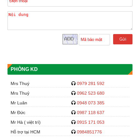
Gửi
PHÒNG KD
Mrs Thuý
0979 281 592
Mrs Thuỷ
0962 523 680
Mr Luân
0948 073 385
Mr Đức
0987 118 637
Mr Hà ( việt trì)
0915 171 053
Hỗ trợ tại HCM
0984851776