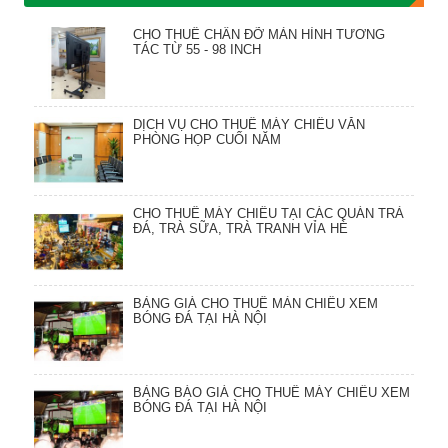
CHO THUÊ CHÂN ĐỠ MÀN HÌNH TƯƠNG
TÁC TỪ 55 - 98 INCH
DỊCH VỤ CHO THUÊ MÁY CHIẾU VĂN
PHÒNG HỌP CUỐI NĂM
CHO THUÊ MÁY CHIẾU TẠI CÁC QUÁN TRÀ
ĐÁ, TRÀ SỮA, TRÀ TRANH VỈA HÈ
BẢNG GIÁ CHO THUÊ MÀN CHIẾU XEM
BÓNG ĐÁ TẠI HÀ NỘI
BẢNG BÁO GIÁ CHO THUÊ MÁY CHIẾU XEM
BÓNG ĐÁ TẠI HÀ NỘI