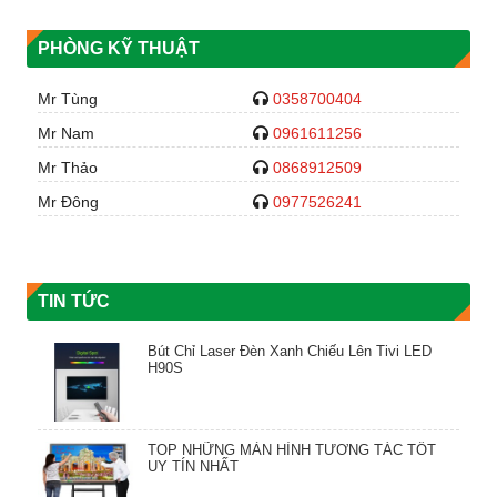
PHÒNG KỸ THUẬT
Mr Tùng
0358700404
Mr Nam
0961611256
Mr Thảo
0868912509
Mr Đông
0977526241
TIN TỨC
Bút Chỉ Laser Đèn Xanh Chiếu Lên Tivi LED
H90S
TOP NHỮNG MÀN HÌNH TƯƠNG TÁC TỐT
UY TÍN NHẤT