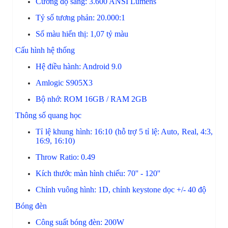
Cường độ sáng: 3.600 ANSI Lumens
Tỷ số tương phản: 20.000:1
Số màu hiển thị: 1,07 tỷ màu
Cấu hình hệ thống
Hệ điều hành: Android 9.0
Amlogic S905X3
Bộ nhớ: ROM 16GB / RAM 2GB
Thông số quang học
Tỉ lệ khung hình: 16:10 (hỗ trợ 5 tỉ lệ: Auto, Real, 4:3,
16:9, 16:10)
Throw Ratio: 0.49
Kích thước màn hình chiếu: 70'' - 120''
Chỉnh vuông hình: 1D, chỉnh keystone dọc +/- 40 độ
Bóng đèn
Công suất bóng đèn: 200W