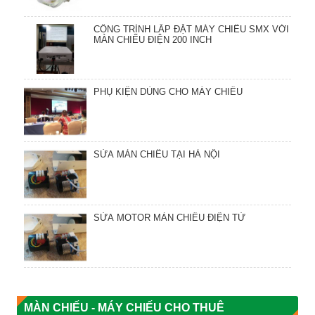
CÔNG TRÌNH LẮP ĐẶT MÁY CHIẾU SMX VỚI
MÀN CHIẾU ĐIỆN 200 INCH
PHỤ KIỆN DÙNG CHO MÁY CHIẾU
SỬA MÀN CHIẾU TẠI HÀ NỘI
SỬA MOTOR MÀN CHIẾU ĐIỆN TỬ
MÀN CHIẾU - MÁY CHIẾU CHO THUÊ