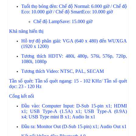
Tuổi thọ bóng đèn:
Chế độ Normal: 6.000 giờ /
Chế độ
Eco: 10.000 giờ /
Chế độ SmartEco: 10.000 giờ
Chế độ LampSave: 15.000 giờ
Khả năng hiển thị
Hỗ trợ độ phân giải: VGA (640 x 480) đến WUXGA
(1920 x 1200)
Tương thích HDTV: 480i, 480p, 576i, 576p, 720p,
1080i, 1080p
Tương thích Video: NTSC, PAL, SECAM
Tần số quét:
Tần số quét ngang: 15 - 102 KHz/
Tần số quét
dọc: 23 - 120 Hz
Cổng kết nối
Đầu vào:
Computer Input: D-Sub 15-pin x1;
HDMI
x1;
USB Type-A (1.5A) x1;
USB Type-A (0.9A)
x4;
USB Type mini B x1;
Audio In x1
Đầu ra:
Monitor Out (D-Sub 15-pin) x1;
Audio Out x1