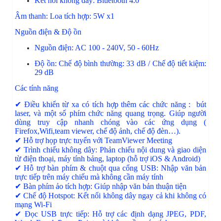
Kết nối không dây:
Bluetooth 4.0
Âm thanh:
Loa tích hợp: 5W x1
Nguồn điện & Độ ồn
Nguồn điện: AC 100 - 240V, 50 - 60Hz
Độ ồn:
Chế độ bình thường: 33 dB /
Chế độ tiết kiệm:
29 dB
Các tính năng
✔ Điều khiển từ xa có tích hợp thêm các chức năng : bút
laser, và một số phím chức năng quang trọng. Giúp người
dùng truy cập nhanh chóng vào các ứng dụng (
Firefox,Wifi,team viewer, chế độ ảnh, chế độ đèn…).
✔ Hỗ trợ họp trực tuyến với TeamViewer Meeting
✔ Trình chiếu không dây: Phản chiếu nội dung và giao diện
từ điện thoại, máy tính bảng, laptop (hỗ trợ iOS & Android)
✔ Hỗ trợ bàn phím & chuột qua cổng USB: Nhập văn bản
trực tiếp trên máy chiếu mà không cần máy tính
✔ Bàn phím ảo tích hợp: Giúp nhập văn bản thuận tiện
✔ Chế độ Hotspot: Kết nối không dây ngay cả khi không có
mạng Wi-Fi
✔ Đọc USB trực tiếp: Hỗ trợ các định dạng JPEG, PDF,