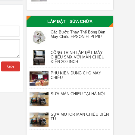
LẮP ĐẶT - SỬA CHỮA
Các Bước Thay Thế Bóng Đèn
Máy Chiếu EPSON ELPLP97
CÔNG TRÌNH LẮP ĐẶT MÁY
CHIẾU SMX VỚI MÀN CHIẾU
ĐIỆN 200 INCH
Gửi
PHỤ KIỆN DÙNG CHO MÁY
CHIẾU
SỬA MÀN CHIẾU TẠI HÀ NỘI
SỬA MOTOR MÀN CHIẾU ĐIỆN
TỬ