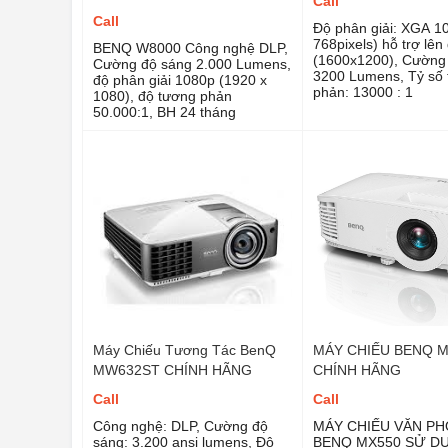
Call
Call
Độ phân giải: XGA 1
768pixels) hỗ trợ lên
BENQ W8000 Công nghệ DLP,
(1600x1200), Cường 
Cường độ sáng 2.000 Lumens,
3200 Lumens, Tỷ số
độ phân giải 1080p (1920 x
phản: 13000 : 1
1080), độ tương phản
50.000:1, BH 24 tháng
Máy Chiếu Tương Tác BenQ
MÁY CHIẾU BENQ M
MW632ST CHÍNH HÃNG
CHÍNH HÃNG
Call
Call
Công nghệ: DLP, Cường độ
MÁY CHIẾU VĂN P
sáng: 3.200 ansi lumens, Độ
BENQ MX550 SỬ D