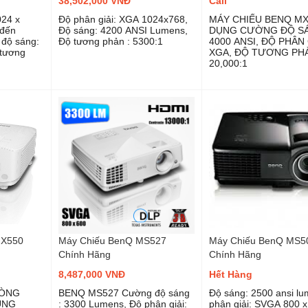
38,502,000 VNĐ
Call
024 x
Độ phân giải: XGA 1024x768,
MÁY CHIẾU BENQ MX
 đến
Độ sáng: 4200 ANSI Lumens,
DỤNG CƯỜNG ĐỘ S
độ sáng:
Độ tương phản : 5300:1
4000 ANSI, ĐỘ PHÂN 
 tương
XGA, ĐỘ TƯƠNG PH
20,000:1
X550
Máy Chiếu BenQ MS527
Máy Chiếu BenQ MS5
Chính Hãng
Chính Hãng
8,487,000 VNĐ
Hết Hàng
HÒNG
BENQ MS527 Cường độ sáng
Độ sáng: 2500 ansi l
ỤNG
: 3300 Lumens, Độ phân giải:
phân giải: SVGA 800 x 6