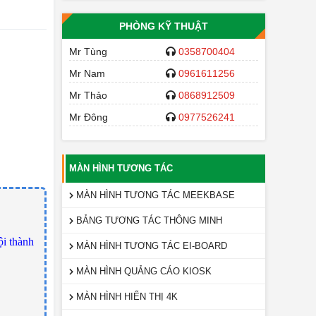
PHÒNG KỸ THUẬT
Mr Tùng
0358700404
Mr Nam
0961611256
Mr Thảo
0868912509
Mr Đông
0977526241
MÀN HÌNH TƯƠNG TÁC
MÀN HÌNH TƯƠNG TÁC MEEKBASE
BẢNG TƯƠNG TÁC THÔNG MINH
ội thành
MÀN HÌNH TƯƠNG TÁC EI-BOARD
MÀN HÌNH QUẢNG CÁO KIOSK
MÀN HÌNH HIỂN THỊ 4K