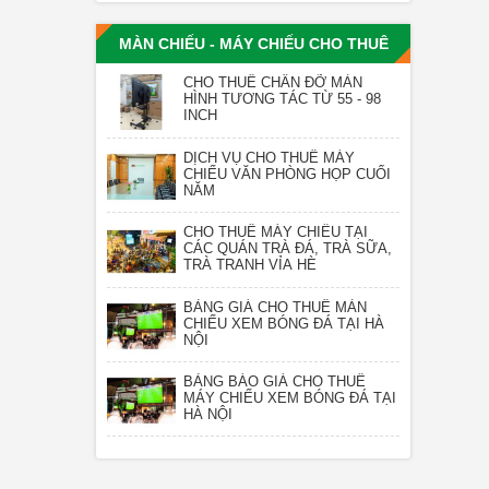
MÀN CHIẾU - MÁY CHIẾU CHO THUÊ
CHO THUÊ CHÂN ĐỠ MÀN
HÌNH TƯƠNG TÁC TỪ 55 - 98
INCH
DỊCH VỤ CHO THUÊ MÁY
CHIẾU VĂN PHÒNG HỌP CUỐI
NĂM
CHO THUÊ MÁY CHIẾU TẠI
CÁC QUÁN TRÀ ĐÁ, TRÀ SỮA,
TRÀ TRANH VỈA HÈ
BẢNG GIÁ CHO THUÊ MÀN
CHIẾU XEM BÓNG ĐÁ TẠI HÀ
NỘI
BẢNG BÁO GIÁ CHO THUÊ
MÁY CHIẾU XEM BÓNG ĐÁ TẠI
HÀ NỘI