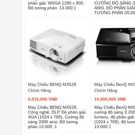
phân giải: WXGA 1280 x 800,
CƯỜNG ĐỘ SÁNG 3
Độ tương phản: 13.000:1
ANSI, ĐỘ PHÂN GIẢ
TƯƠNG PHẢN 20,00
Máy Chiếu BENQ MX528
Máy Chiếu BenQ MX
Chính Hãng
Chính Hãng
9,016,000 VNĐ
10,005,000 VNĐ
Máy Chiếu BENQ MX528,
Máy Chiếu BenQ MX
Công nghệ: DLP, Độ phân giải
cường độ sáng 3.200
XGA (1024 x 768), Cường độ
lumens, độ phân giả
sáng 3300 ansi, Độ tương
(1024 x 768), độ tư
phản 13.000: 1
13.000:1