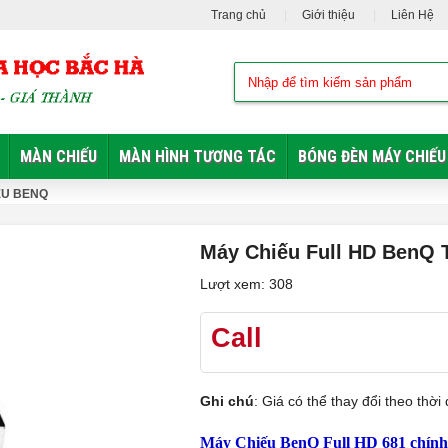
Trang chủ
Giới thiệu
Liên Hệ
MÀN CHIẾU
MÀN HÌNH TƯƠNG TÁC
BÓNG ĐÈN MÁY CHIẾU
ẾU BENQ
Máy Chiếu Full HD BenQ 
Lượt xem: 308
Call
Ghi chú
: Giá có thể thay đổi theo th
Máy Chiếu BenQ Full HD 681 chính 