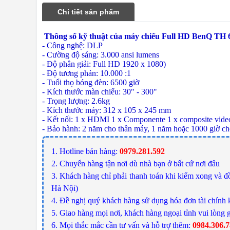
Chi tiết sản phẩm
Thông số kỹ thuật của máy chiếu Full HD BenQ TH 
- Công nghệ: DLP
- Cường độ sáng: 3.000 ansi lumens
- Độ phân giải: Full HD 1920 x 1080)
- Độ tương phản: 10.000 :1
- Tuổi thọ bóng đèn: 6500 giờ
- Kích thước màn chiếu: 30" - 300"
- Trọng lượng: 2.6kg
- Kích thước máy:
312 x 105 x 245 mm
- Kết nối:
1 x HDMI 1 x Componente 1 x composite vide
- Bảo hành: 2 năm cho thân máy, 1 năm hoặc 1000 giờ cho
1. Hotline bán hàng:
0979.281.592
2. Chuyển hàng tận nơi dù nhà bạn ở bất cứ nơi đâu
3. Khách hàng chỉ phải thanh toán khi kiểm xong và đồ
Hà Nội)
4. Đề nghị quý khách hàng sử dụng hóa đơn tài chính 
5. Giao hàng mọi nơi, khách hàng ngoại tỉnh vui lòng g
6. Mọi thắc mắc cần tư vấn và hỗ trợ thêm:
0984.306.