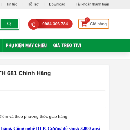
Tin tức
Hỗ Trợ
Download
Tài khoản thanh toán
0
0984 306 784
Giỏ hàng
PHỤ KIỆN MÁY CHIẾU
GIÁ TREO TIVI
TH 681 Chính Hãng
ời điểm và theo phương thức giao hàng
hãng, Công nghệ DLP, Cường độ sáng: 3.000 ansi