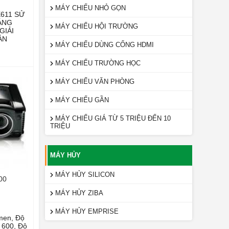
MÁY CHIẾU NHỎ GỌN
611 SỬ
ÁNG
MÁY CHIẾU HỘI TRƯỜNG
GIẢI
ẢN
MÁY CHIẾU DÙNG CỔNG HDMI
MÁY CHIẾU TRƯỜNG HỌC
MÁY CHIẾU VĂN PHÒNG
MÁY CHIẾU GẦN
MÁY CHIẾU GIÁ TỪ 5 TRIỆU ĐẾN 10
TRIỆU
MÁY HỦY
MÁY HỦY SILICON
00
MÁY HỦY ZIBA
MÁY HỦY EMPRISE
umen, Độ
00, Độ