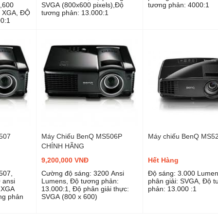
,600
SVGA (800x600 pixels),Độ
tương phản: 4000:1
I XGA, ĐỘ
tương phản: 13.000:1
0:1
507
Máy Chiếu BenQ MS506P
Máy chiếu BenQ MS5
CHÍNH HÃNG
9,200,000 VNĐ
Hết Hàng
507,
Cường độ sáng: 3200 Ansi
Độ sáng: 3.000 Lumen
 ansi
Lumens, Độ tương phản:
phân giải: SVGA, Độ 
i XGA
13.000:1, Độ phân giải thực:
phản: 13.000 :1
ơng phản
SVGA (800 x 600)