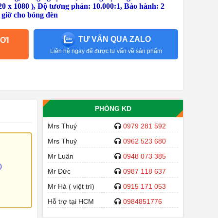
 x 1080 ), Độ tương phản: 10.000:1, Bảo hành: 2
 giờ cho bóng đèn
TƯ VẤN QUA ZALO
ƠI
Liên hệ ngay để được tư vấn về sản phẩm
PHÒNG KD
Mrs Thuý
0979 281 592
Mrs Thuỷ
0962 523 680
Mr Luân
0948 073 385
)
Mr Đức
0987 118 637
Mr Hà ( việt trì)
0915 171 053
Hỗ trợ tại HCM
0984851776