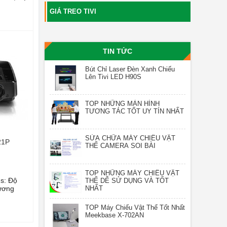
GIÁ TREO TIVI
TIN TỨC
Bút Chỉ Laser Đèn Xanh Chiếu
Lên Tivi LED H90S
TOP NHỮNG MÀN HÌNH
TƯƠNG TÁC TỐT UY TÍN NHẤT
SỬA CHỮA MÁY CHIẾU VẬT
21P
THỂ CAMERA SOI BÀI
TOP NHỮNG MÁY CHIẾU VẬT
s: Độ
THỂ DỄ SỬ DỤNG VÀ TỐT
NHẤT
tương
TOP Máy Chiếu Vật Thể Tốt Nhất
Meekbase X-702AN