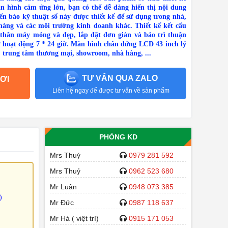
àn hình cảm ứng lớn, bạn có thể dễ dàng hiển thị nội dung
iển báo kỹ thuật số này được thiết kế để sử dụng trong nhà,
 hàng và các môi trường kinh doanh khác.
Thiết kế kết cấu
thân máy mỏng và đẹp, lắp đặt đơn giản và bảo trì thuận
rợ hoạt động 7 * 24 giờ. Màn hình chân đứng LCD 43 inch lý
, trung tâm thương mại, showroom, nhà hàng, ...
TƯ VẤN QUA ZALO
ƠI
Liên hệ ngay để được tư vấn về sản phẩm
PHÒNG KD
Mrs Thuý
0979 281 592
Mrs Thuỷ
0962 523 680
Mr Luân
0948 073 385
)
Mr Đức
0987 118 637
Mr Hà ( việt trì)
0915 171 053