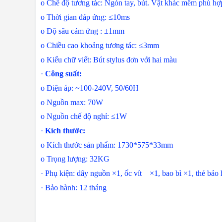
o
Chế độ tương tác: Ngón tay, bút. Vật khác mềm p
o
Thời gian đáp ứng: ≤10ms
o
Độ sâu cảm ứng : ±1mm
o
Chiều cao khoảng tương tác: ≤3mm
o
Kiểu chữ viết: Bút stylus đơn với hai màu
·
Công suất:
o
Điện áp: ~100-240V, 50/60H
o
Nguồn max: 70W
o
Nguồn chế độ nghỉ: ≤1W
·
Kích thước:
o
Kích thước sản phẩm: 1730*575*33mm
o
Trọng lượng: 32KG
·
Phụ kiện: dây nguồn ×1, ốc vít ×1, bao bì ×1, thẻ 
·
Bảo hành: 12 tháng