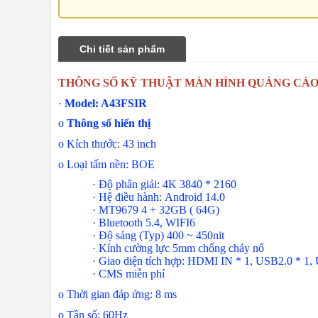
Chi tiết sản phẩm
THÔNG SỐ KỸ THUẬT MÀN HÌNH QUẢNG CÁO 
·
Model: A43FSIR
o
Thông số hiển thị
o
Kích thước: 43 inch
o
Loại tấm nền: BOE
·
Độ phân giải:
4K 3840 * 2160
·
Hệ điều hành:
Android 14.0
· MT9679 4 + 32GB ( 64G)
· Bluetooth 5.4, WIFI6
· Độ sáng (Typ) 400 ~ 450nit
· Kính cường lực 5mm chống cháy nổ
· Giao diện tích hợp: HDMI IN * 1, USB2.0 * 1, 
· CMS miễn phí
o
Thời gian đáp ứng: 8 ms
o
Tần số: 60Hz