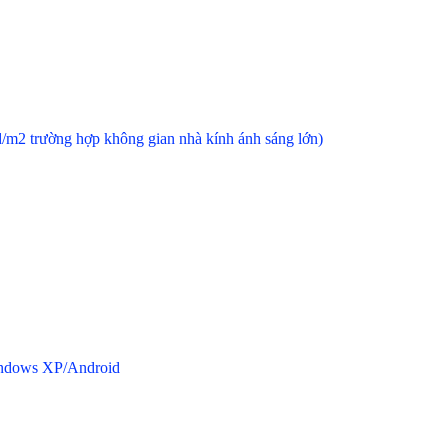
0:1
0 - 1400cd/m2 trường hợp không gian nhà kính ánh sán
Windows7/Windows XP/Android