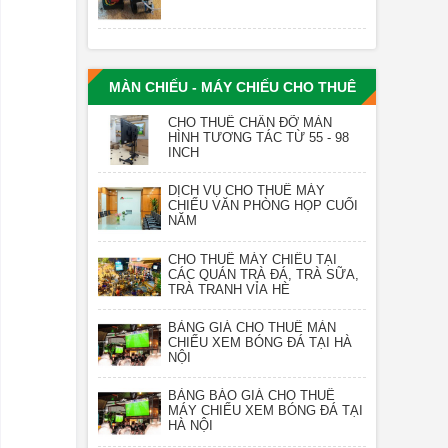
MÀN CHIẾU - MÁY CHIẾU CHO THUÊ
CHO THUÊ CHÂN ĐỠ MÀN
HÌNH TƯƠNG TÁC TỪ 55 - 98
INCH
DỊCH VỤ CHO THUÊ MÁY
CHIẾU VĂN PHÒNG HỌP CUỐI
NĂM
CHO THUÊ MÁY CHIẾU TẠI
CÁC QUÁN TRÀ ĐÁ, TRÀ SỮA,
TRÀ TRANH VỈA HÈ
BẢNG GIÁ CHO THUÊ MÀN
CHIẾU XEM BÓNG ĐÁ TẠI HÀ
NỘI
BẢNG BÁO GIÁ CHO THUÊ
MÁY CHIẾU XEM BÓNG ĐÁ TẠI
HÀ NỘI