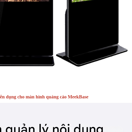
yên dụng cho màn hình quảng cáo MeekBase