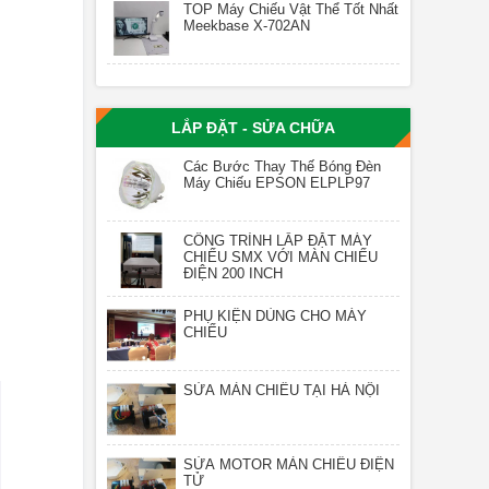
TOP Máy Chiếu Vật Thể Tốt Nhất
Meekbase X-702AN
LẮP ĐẶT - SỬA CHỮA
Các Bước Thay Thế Bóng Đèn
Máy Chiếu EPSON ELPLP97
CÔNG TRÌNH LẮP ĐẶT MÁY
CHIẾU SMX VỚI MÀN CHIẾU
ĐIỆN 200 INCH
PHỤ KIỆN DÙNG CHO MÁY
CHIẾU
SỬA MÀN CHIẾU TẠI HÀ NỘI
SỬA MOTOR MÀN CHIẾU ĐIỆN
TỬ