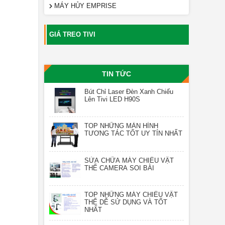
MÁY HỦY EMPRISE
GIÁ TREO TIVI
TIN TỨC
Bút Chỉ Laser Đèn Xanh Chiếu
Lên Tivi LED H90S
TOP NHỮNG MÀN HÌNH
TƯƠNG TÁC TỐT UY TÍN NHẤT
SỬA CHỮA MÁY CHIẾU VẬT
THỂ CAMERA SOI BÀI
TOP NHỮNG MÁY CHIẾU VẬT
THỂ DỄ SỬ DỤNG VÀ TỐT
NHẤT