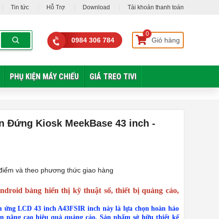
Tin tức
Hỗ Trợ
Download
Tài khoản thanh toán
0
0984 306 784
Giỏ hàng
PHỤ KIỆN MÁY CHIẾU
GIÁ TREO TIVI
 Đứng Kiosk MeekBase 43 inch -
ời điểm và theo phương thức giao hàng
oid bảng hiển thị kỹ thuật số, thiết bị quảng cáo,
m ứng LCD 43 inch A43FSIR inch này là lựa chọn hoàn hảo
n nâng cao hiệu quả quảng cáo. Sản phẩm sở hữu thiết kế