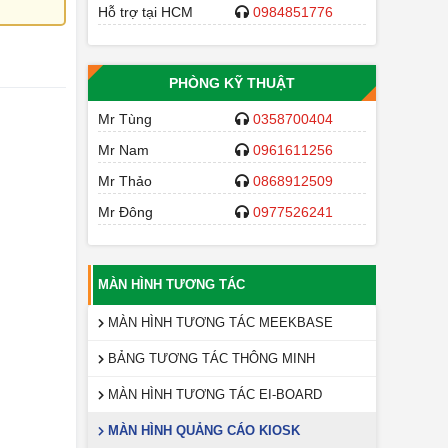
Hỗ trợ tại HCM
0984851776
PHÒNG KỸ THUẬT
Mr Tùng
0358700404
Mr Nam
0961611256
Mr Thảo
0868912509
Mr Đông
0977526241
MÀN HÌNH TƯƠNG TÁC
MÀN HÌNH TƯƠNG TÁC MEEKBASE
BẢNG TƯƠNG TÁC THÔNG MINH
MÀN HÌNH TƯƠNG TÁC EI-BOARD
MÀN HÌNH QUẢNG CÁO KIOSK