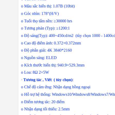
o
Màu sắc hiển thị: 1.07B (10bit)
o
Góc nhìn: 178°(H/V)
o
Tuổi thọ tấm nền: ≥30000 hrs
o
Tương phản (Typ): ≥120
o
Độ sáng(Typ): 400~450cd/m2 (tùy chọn 100
o
Cao độ điểm ảnh: 0.372×0.372mm
o
Độ phân giải: 4K 3840*2160
o
Nguồn sáng: ELED
o
Kích thước hiển thị: 940.9×529.3mm
o
Loa: 8Ω 2×5W
·
Tương tác , Viết ( tùy chọn)
:
o
Chế độ cảm ứng: Nhận dạng hồng ngoại
o
Hỗ trợ hệ thống: Windows10/Windows8/
o
Điểm tương tác: 20 điểm
o
Nhận dạng tối thiểu: 2.5mm