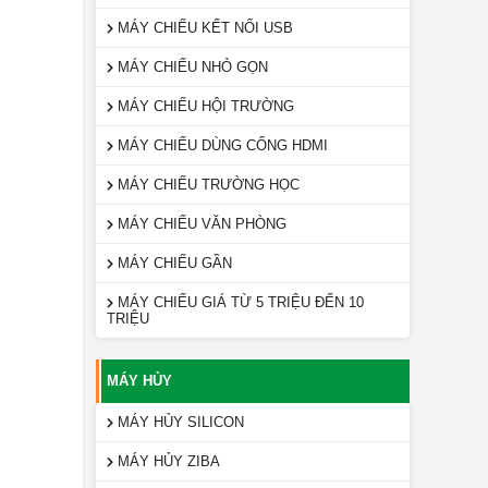
MÁY CHIẾU KẾT NỐI USB
MÁY CHIẾU NHỎ GỌN
MÁY CHIẾU HỘI TRƯỜNG
MÁY CHIẾU DÙNG CỔNG HDMI
MÁY CHIẾU TRƯỜNG HỌC
MÁY CHIẾU VĂN PHÒNG
MÁY CHIẾU GẦN
MÁY CHIẾU GIÁ TỪ 5 TRIỆU ĐẾN 10
TRIỆU
MÁY HỦY
MÁY HỦY SILICON
MÁY HỦY ZIBA