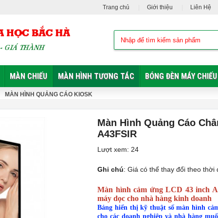
Trang chủ
Giới thiệu
Liên Hệ
MÀN CHIẾU
MÀN HÌNH TƯƠNG TÁC
BÓNG ĐÈN MÁY CHIẾU
MÀN HÌNH QUẢNG CÁO KIOSK
Màn Hình Quảng Cáo Chân
A43FSIR
Lượt xem: 24
Ghi chú
: Giá có thể thay đổi theo th
Màn hình cảm ứng LCD 43 inch Andr
máy dọc cho nhà hàng kinh doanh
Bảng hiển thị kỹ thuật số màn hình cả
cho các doanh nghiệp và nhà hàng muố