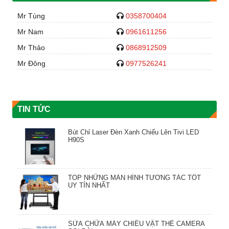
Mr Tùng
0358700404
Mr Nam
0961611256
Mr Thảo
0868912509
Mr Đông
0977526241
TIN TỨC
Bút Chỉ Laser Đèn Xanh Chiếu Lên Tivi LED
H90S
TOP NHỮNG MÀN HÌNH TƯƠNG TÁC TỐT
UY TÍN NHẤT
SỬA CHỮA MÁY CHIẾU VẬT THỂ CAMERA