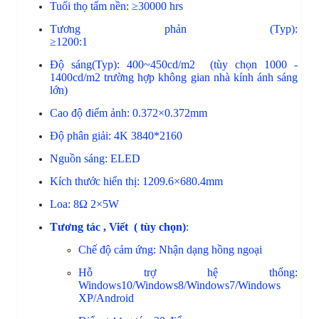
Tuổi thọ tấm nền: ≥30000 hrs
Tương phản (Typ):
≥1200:1
Độ sáng(Typ): 400~450cd/m2 (tùy chọn 1000 -
1400cd/m2 trường hợp không gian nhà kính ánh sáng
lớn)
Cao độ điểm ảnh: 0.372×0.372mm
Độ phân giải: 4K 3840*2160
Nguồn sáng: ELED
Kích thước hiển thị: 1209.6×680.4mm
Loa: 8Ω 2×5W
Tương tác , Viết ( tùy chọn)
:
Chế độ cảm ứng: Nhận dạng hồng ngoại
Hỗ trợ hệ thống:
Windows10/Windows8/Windows7/Windows
XP/Android