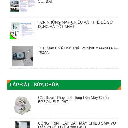
SOI BÀI
TOP NHỮNG MÁY CHIẾU VẬT THỂ DỄ SỬ
DỤNG VÀ TỐT NHẤT
TOP Máy Chiếu Vật Thể Tốt Nhất Meekbase X-
702AN
LẮP ĐẶT - SỬA CHỮA
Các Bước Thay Thế Bóng Đèn Máy Chiếu
EPSON ELPLP97
CÔNG TRÌNH LẮP ĐẶT MÁY CHIẾU SMX VỚI
MÀN CHIẾU ĐIỆN 200 INCH