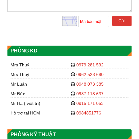
Gửi
PHÒNG KD
Mrs Thuý
0979 281 592
Mrs Thuỷ
0962 523 680
Mr Luân
0948 073 385
Mr Đức
0987 118 637
Mr Hà ( việt trì)
0915 171 053
Hỗ trợ tại HCM
0984851776
PHÒNG KỸ THUẬT