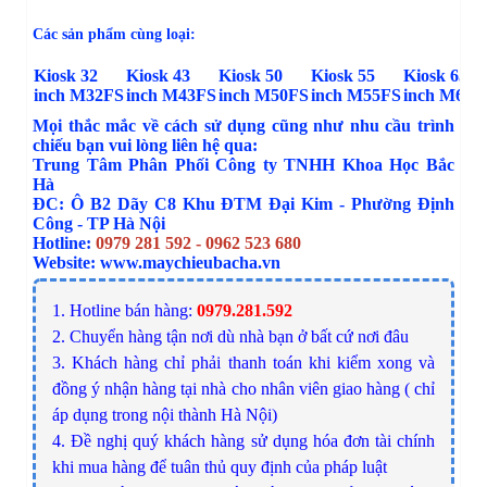
Các sản phẩm cùng loại:
Kiosk 32
Kiosk 43
Kiosk 50
Kiosk 55
Kiosk 65
inch M32FS
inch M43FS
inch M50FS
inch M55FS
inch M65F
Mọi thắc mắc về cách sử dụng cũng như nhu cầu trình
chiếu bạn vui lòng liên hệ qua:
Trung Tâm Phân Phối Công ty TNHH Khoa Học Bắc
Hà
ĐC: Ô B2 Dãy C8 Khu ĐTM Đại Kim - Phường Định
Công - TP Hà Nội
Hotline:
0979 281 592 - 0962 523 680
Website:
www.maychieubacha.vn
1. Hotline bán hàng:
0979.281.592
2. Chuyển hàng tận nơi dù nhà bạn ở bất cứ nơi đâu
3. Khách hàng chỉ phải thanh toán khi kiểm xong và
đồng ý nhận hàng tại nhà cho nhân viên giao hàng ( chỉ
áp dụng trong nội thành Hà Nội)
4. Đề nghị quý khách hàng sử dụng hóa đơn tài chính
khi mua hàng để tuân thủ quy định của pháp luật