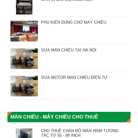
PHỤ KIỆN DÙNG CHO MÁY CHIẾU
SỬA MÀN CHIẾU TẠI HÀ NỘI
SỬA MOTOR MÀN CHIẾU ĐIỆN TỬ
MÀN CHIẾU - MÁY CHIẾU CHO THUÊ
CHO THUÊ CHÂN ĐỠ MÀN HÌNH TƯƠNG
TÁC TỪ 55 - 98 INCH