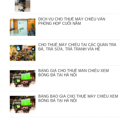
DỊCH VỤ CHO THUÊ MÁY CHIẾU VĂN
PHÒNG HỌP CUỐI NĂM
CHO THUÊ MÁY CHIẾU TẠI CÁC QUÁN TRÀ
ĐÁ, TRÀ SỮA, TRÀ TRANH VỈA HÈ
BẢNG GIÁ CHO THUÊ MÀN CHIẾU XEM
BÓNG ĐÁ TẠI HÀ NỘI
BẢNG BÁO GIÁ CHO THUÊ MÁY CHIẾU XEM
BÓNG ĐÁ TẠI HÀ NỘI