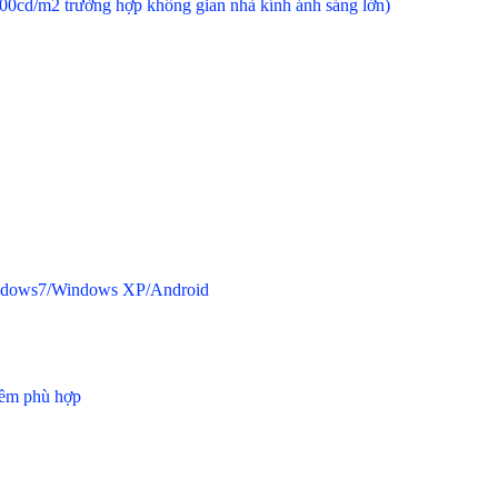
00 - 1400cd/m2 trường hợp không gian nhà kính ánh sáng
ndows8/Windows7/Windows XP/Android
m
khác mềm phù hợp