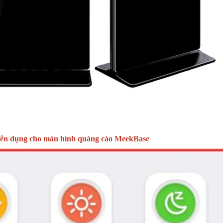
yên dụng cho màn hình quảng cáo MeekBase