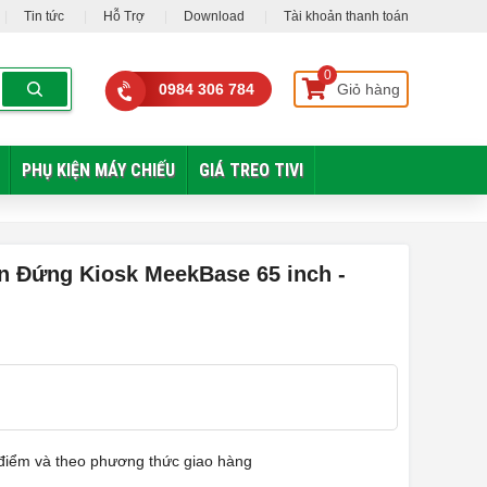
Tin tức
Hỗ Trợ
Download
Tài khoản thanh toán
0
0984 306 784
Giỏ hàng
PHỤ KIỆN MÁY CHIẾU
GIÁ TREO TIVI
 Đứng Kiosk MeekBase 65 inch -
ời điểm và theo phương thức giao hàng