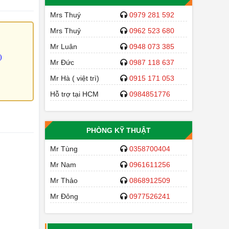
Mrs Thuý
0979 281 592
Mrs Thuỷ
0962 523 680
Mr Luân
0948 073 385
)
Mr Đức
0987 118 637
Mr Hà ( việt trì)
0915 171 053
Hỗ trợ tại HCM
0984851776
PHÒNG KỸ THUẬT
Mr Tùng
0358700404
Mr Nam
0961611256
Mr Thảo
0868912509
Mr Đông
0977526241