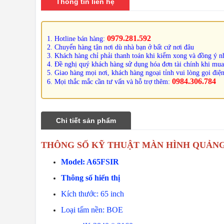
Thông tin liên hệ
0979.281.592
1. Hotline bán hàng:
2. Chuyển hàng tận nơi dù nhà bạn ở bất cứ nơi đâu
3. Khách hàng chỉ phải thanh toán khi kiểm xong và đồng ý nh
4. Đề nghị quý khách hàng sử dụng hóa đơn tài chính khi mua
5. Giao hàng mọi nơi, khách hàng ngoại tỉnh vui lòng gọi điện
0984.306.784
6. Mọi thắc mắc cần tư vấn và hỗ trợ thêm:
Chi tiết sản phẩm
THÔNG SỐ KỸ THUẬT MÀN HÌNH QUẢNG
Model: A65FSIR
Thông số hiển thị
Kích thước: 65 inch
Loại tấm nền: BOE