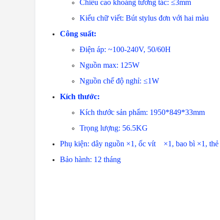
Chiều cao khoảng tương tác: ≤3m
Kiểu chữ viết: Bút stylus đơn với 
Công suất:
Điện áp: ~100-240V, 50/
Nguồn max: 125W
Nguồn chế độ nghỉ: ≤1W
Kích thước:
Kích thước sản phẩm: 1950*849*33mm
Trọng lượng: 56.5KG
Phụ kiện: dây nguồn ×1, ốc vít ×1, bao bì ×1, th
Bảo hành: 12 tháng