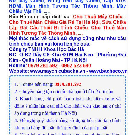
Đỡ Máy Chiếu
,
Bóng Đèn Máy Chiếu,
Cáp VGA
HDMI
,
Màn Hình Tương Tác Thông Minh
,
Máy
Chiếu Vật Thể
, .....
Bắc Hà cung cấp dịch vụ:
Cho Thuê Máy Chiếu -
Cho Thuê Màn Chiếu Giá Rẻ Tại Hà Nội
,
Sửa Chữa
Lắp Đặt Các Thiết Bị Trình Chiếu
,
Cho Thuê Màn
Hình Tương Tác Thông Minh
, ....
Mọi thắc mắc về cách sử dụng cũng như nhu cầu
trình chiếu bạn vui lòng liên hệ qua:
Công ty TNHH Khoa Học Bắc Hà
ĐC: Ô B2 Dãy C8 Khu ĐTM Đại Kim - Phường Đại
Kim - Quận Hoàng Mai - TP Hà Nội
Hotline:
0
979 281 592 - 0962 523 680
Website:
www.maychieubacha.vn
-
www.bachaco.vn
1. Hotline bán hàng:
0979.281.592
2. Chuyển hàng tận nơi dù nhà bạn ở bất cứ nơi đâu
3. Khách hàng chỉ phải thanh toán khi kiểm xong và
đồng ý nhận hàng tại nhà cho nhân viên giao hàng ( chỉ
áp dụng trong nội thành Hà Nội)
4. Đề nghị quý khách hàng sử dụng hóa đơn tài chính
khi mua hàng để tuân thủ quy định của pháp luật
5. Giao hàng mọi nơi, khách hàng ngoại tỉnh vui lòng