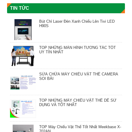
TIN TỨC
Bút Chỉ Laser Đèn Xanh Chiếu Lên Tivi LED
H90S
TOP NHỮNG MÀN HÌNH TƯƠNG TÁC TỐT
UY TÍN NHẤT
SỬA CHỮA MÁY CHIẾU VẬT THỂ CAMERA
SOI BÀI
TOP NHỮNG MÁY CHIẾU VẬT THỂ DỄ SỬ
DỤNG VÀ TỐT NHẤT
TOP Máy Chiếu Vật Thể Tốt Nhất Meekbase X-
702AN