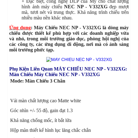
+ Đặc biệt, công nghệ DLP của Mỹ cho chất lượng
hình ảnh máy chiếu
NEC NP - V332XG
đẹp mượt
mà, tươi nét và trung thực. Khả năng trình chiếu trên
nhiều màu nền khác nhau.
Ứng dụng
: Máy Chiếu NEC NP - V332XG là dòng máy
chiếu được thiết kế phù hợp với các doanh nghiệp vừa
và nhỏ, trong môi trường giáo dục, phòng hội nghị của
các công ty, các ứng dụng di động, nơi mà có ánh sáng
môi trường phức tạp.
Phụ Kiện Liên Quan MÁY CHIẾU NEC NP - V332XG:
Màn Chiếu Máy Chiếu NEC NP - V332XG
Mode: Màn Chiếu 3 Chân
Vải màn chất lượng cao Matte white
Góc nhìn +/- 55 độ, gain đạt 1.3
Khả năng chống mốc, ít bắt lửa
Hộp màn thiết kế hình lục lăng chắc chắn