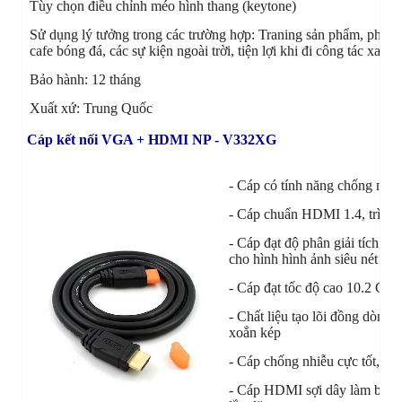
Tùy chọn điều chỉnh méo hình thang (keytone)
Sử dụng lý tưởng trong các trường hợp: Traning sản phẩm, phòng
cafe bóng đá, các sự kiện ngoài trời, tiện lợi khi đi công tác xa....
Bảo hành: 12 tháng
Xuất xứ: Trung Quốc
Cáp kết nối VGA + HDMI NP - V332XG
- Cáp có tính năng chống nhiễ
- Cáp chuẩn HDMI 1.4, trình 
- Cáp đạt độ phân giải tích h
cho hình hình ảnh siêu nét
- Cáp đạt tốc độ cao 10.2 G
- Chất liệu tạo lõi đồng dòng
xoắn kép
- Cáp chống nhiễu cực tốt, dâ
- Cáp HDMI sợi dây làm bằng