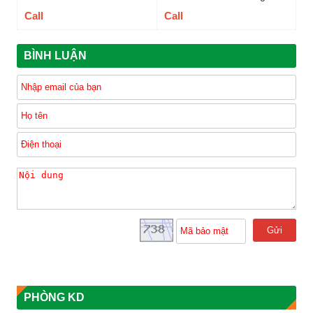
Call
Call
BÌNH LUẬN
Gửi
PHÒNG KD