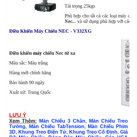
Tải trọng 25kgs
Phù hợp cho tất cả các loại máy chiế
Nec.
.. và sử dụng phù hợp với các lo
Điều Khiển Máy Chiếu NEC - V332XG
Điều khiển
máy
chiếu Nec từ xa
Màu sắc: Màu trắng
Hàng mới chính hãng
Bảo hành 90 ngày
Xuất xứ: Trung Quốc
LƯU Ý
Xem Thêm:
Màn Chiếu 3 Chân
,
Màn Chiếu Treo
Tường
,
Màn Chiếu TabTension
,
Màn Chiếu Phim
3D
,
Khung Treo Điện Tử
,
Khung Treo Cố Định
,
Giá