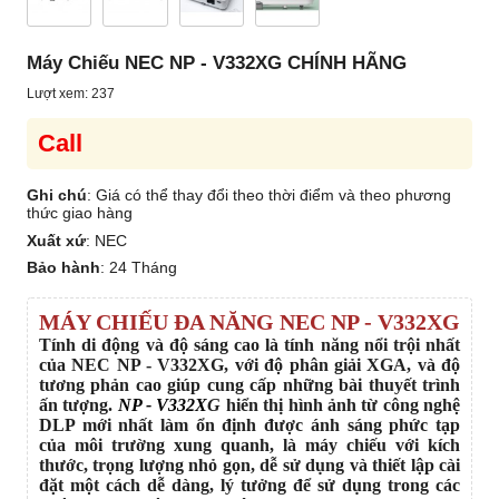
Máy Chiếu NEC NP - V332XG CHÍNH HÃNG
Lượt xem: 237
Call
Ghi chú
: Giá có thể thay đổi theo thời điểm và theo phương
thức giao hàng
Xuất xứ
:
NEC
Bảo hành
:
24 Tháng
MÁY CHIẾU ĐA NĂNG NEC NP - V332XG
Tính di động và độ sáng cao là tính năng nổi trội nhất
của NEC NP - V332XG, với độ phân giải XGA, và độ
tương phản cao giúp cung cấp những bài thuyết trình
ấn tượng.
NP - V
332X
G
hiển thị hình ảnh từ công nghệ
DLP mới nhất làm ổn định được ánh sáng phức tạp
của môi trường xung quanh, là máy chiếu với kích
thước, trọng lượng nhỏ gọn, dễ sử dụng và thiết lập cài
đặt một cách dễ dàng, lý tưởng để sử dụng trong các