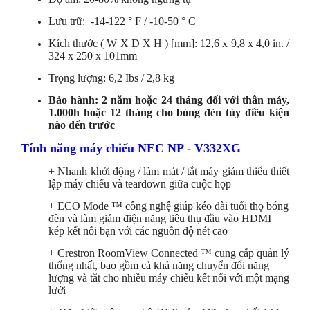
Lưu trữ:
-14-122 ° F / -10-50 ° C
Kích thước ( W X D X H ) [mm]: 12,6 x 9,8 x 4,0 in. /
324 x 250 x 101mm
Trọng lượng: 6,2 Ibs / 2,8 kg
Bảo hành: 2 năm hoặc 24 tháng đối với thân máy,
1.000h hoặc 12 tháng cho bóng đèn tùy điều kiện
nào đến trước
Tính năng máy chiếu NEC NP - V332XG
+ Nhanh khởi động / làm mát / tắt máy giảm thiểu thiết
lập máy chiếu và teardown giữa cuộc họp
+ ECO Mode ™ công nghệ giúp kéo dài tuổi thọ bóng
đèn và làm giảm điện năng tiêu thụ đầu vào HDMI
kép kết nối bạn với các nguồn độ nét cao
+ Crestron RoomView Connected ™ cung cấp quản lý
thống nhất, bao gồm cả khả năng chuyển đổi năng
lượng và tắt cho nhiều máy chiếu kết nối với một mạng
lưới