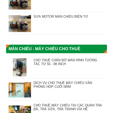
SỬA MOTOR MÀN CHIẾU ĐIỆN TỬ
MÀN CHIẾU - MÁY CHIẾU CHO THUÊ
CHO THUÊ CHÂN ĐỠ MÀN HÌNH TƯƠNG
TÁC TỪ 55 - 98 INCH
DỊCH VỤ CHO THUÊ MÁY CHIẾU VĂN
PHÒNG HỌP CUỐI NĂM
CHO THUÊ MÁY CHIẾU TẠI CÁC QUÁN TRÀ
ĐÁ, TRÀ SỮA, TRÀ TRANH VỈA HÈ