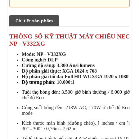
Chi tiết sản phẩm
THÔNG SỐ KỸ THUẬT MÁY CHIẾU NEC
NP - V332XG
Mode: NP - V332XG
Công nghệ: DLP
Cường độ sáng: 3.300 Ansi lumens
Độ phân giải thực: XGA 1024 x 768
Độ phân giải tối đa: Full HD WUXGA 1920 x 1080
Độ tương phản
: 10.000:1
Tuổi thọ bóng đèn: 3.500 giờ bình thường / 6.000 giờ
chế độ Eco
Công suất bóng đèn: 218W AC, 170W ở chế độ Eco
mode
Kích thước màn hình (đường chéo), [ inches / cm ]:
30" - 300" / 0,76m - 7,62m
Tỷ lệ khung hình hiển thị: 4:3 tự nhiên, support 16:10,