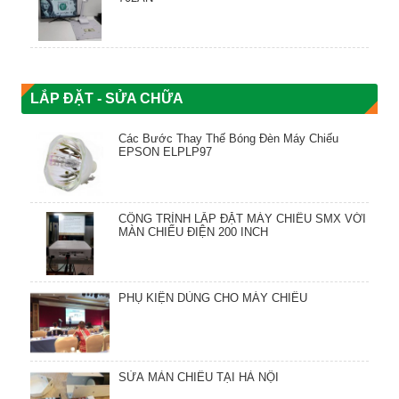
LẮP ĐẶT - SỬA CHỮA
Các Bước Thay Thế Bóng Đèn Máy Chiếu
EPSON ELPLP97
CÔNG TRÌNH LẮP ĐẶT MÁY CHIẾU SMX VỚI
MÀN CHIẾU ĐIỆN 200 INCH
PHỤ KIỆN DÙNG CHO MÁY CHIẾU
SỬA MÀN CHIẾU TẠI HÀ NỘI