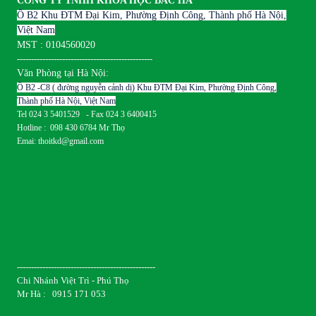
CÔNG TY TNHH KHOA HỌC BẮC HÀ
Ô B2 Khu ĐTM Đại Kim, Phường Định Công, Thành phố Hà Nội,
Việt Nam
MST : 0104560020
------------------------------------------------
Văn Phòng tại Hà Nội:
Ô B2 -C8 ( đường nguyễn cảnh dị) Khu ĐTM Đại Kim, Phường Định Công,
Thành phố Hà Nội, Việt Nam
Tel 024 3 5401529 - Fax 024 3 6400415
Hotline : 098 430 6784 Mr Thọ
Emai: thoitkd@gmail.com
-------------------------------------------------
Chi Nhánh Việt Trì - Phú Thọ
Mr Hà : 0915 171 053