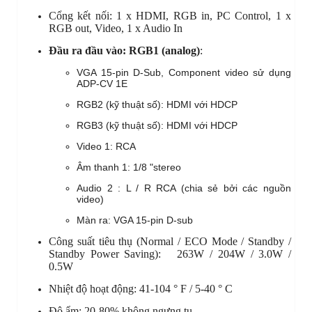
Cổng kết nối: 1 x HDMI, RGB in, PC Control, 1 x
RGB out, Video, 1 x Audio In
Đầu ra đầu vào: RGB1 (analog)
:
V
GA 15-pin D-Sub, Component video sử dụng
ADP-CV 1E
RGB2 (kỹ thuật số): HDMI với HDCP
RGB3 (kỹ thuật số): HDMI với HDCP
Video 1: RCA
Âm thanh 1: 1/8 "stereo
Audio 2 : L / R RCA (chia sẻ bởi các nguồn
video)
Màn ra: VGA
15-pin D-sub
Công suất tiêu thụ (Normal / ECO Mode / Standby /
Standby Power Saving): 263W / 204W / 3.0W /
0.5W
Nhiệt độ hoạt động: 41-104 ° F / 5-40 ° C
Độ ẩm: 20-80% không ngưng tụ