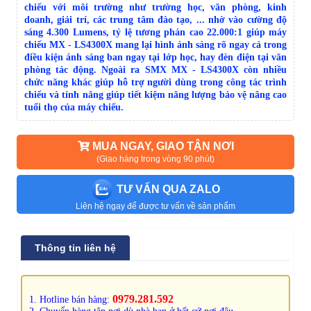
chiếu với môi trường như trường học, văn phòng, kinh
doanh, giải trí, các trung tâm đào tạo, ... nhờ vào cường độ
sáng 4.300 Lumens, tỷ lệ tương phản cao 22.000:1 giúp máy
chiếu MX - LS4300X mang lại hình ảnh sáng rõ ngay cả trong
điều kiện ánh sáng ban ngay tại lớp học, hay đèn điện tại văn
phòng tác động. Ngoài ra SMX MX - LS4300X còn nhiều
chức năng khác giúp hỗ trợ người dùng trong công tác trình
chiếu và tính năng giúp tiết kiệm năng lượng bảo vệ nâng cao
tuổi thọ của máy chiếu.
MUA NGAY, GIAO TẬN NƠI
(Giao hàng trong vòng 90 phút)
TƯ VẤN QUA ZALO
Liên hệ ngay để được tư vấn về sản phẩm
Thông tin liên hệ
0979.281.592
1. Hotline bán hàng: