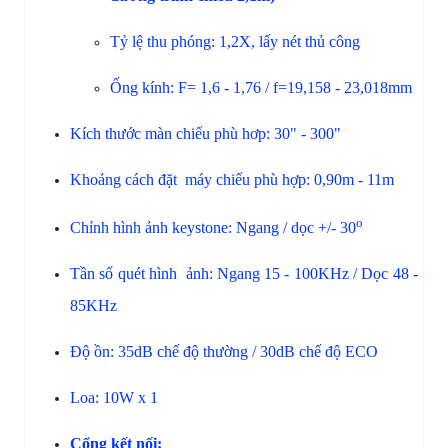
Tỷ 
lệ thu phóng: 1,2X, lấy nét thủ công
Ống 
kính: F= 1,6 - 1,76 / f=19,158 - 23,018mm
Kích thước màn chiếu phù hơp: 30" - 300"
Khoảng cách đặt 
 máy chiếu phù hợp: 0,90m - 11m
o
Chỉnh hình ảnh keystone: Ngang / dọc +/- 30
Tần 
số 
quét 
hình 
ảnh: 
Ngang 15 - 100KHz / 
Dọc 48 - 
85KHz
Độ ồn: 35dB chế độ thường / 30dB chế độ ECO
Loa: 10W x 1
Cổng kết nối: 