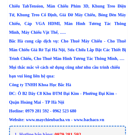
Chiếu TabTension
,
Màn Chiếu Phim 3D
,
Khung Treo Điện
Tử
,
Khung Treo Cố Định
,
Giá Đỡ Máy Chiếu
,
Bóng Đèn Máy
Chiếu,
Cáp VGA HDMI
,
Màn Hình Tương Tác Thông
Minh
,
Máy Chiếu Vật Thể
, .....
Bắc Hà cung cấp dịch vụ:
Cho Thuê Máy Chiếu - Cho Thuê
Màn Chiếu Giá Rẻ Tại Hà Nội
,
Sửa Chữa Lắp Đặt Các Thiết Bị
Trình Chiếu
,
Cho Thuê Màn Hình Tương Tác Thông Minh
, ....
Mọi thắc mắc về cách sử dụng cũng như nhu cầu trình chiếu
bạn vui lòng liên hệ qua:
Công ty TNHH Khoa Học Bắc Hà
ĐC: Ô B2 Dãy C8 Khu ĐTM Đại Kim - Phường Đại Kim -
Quận Hoàng Mai - TP Hà Nội
Hotline: 0979 281 592 - 0962 523 680
Website:
www.maychieubacha.vn
-
www.bachaco.vn
1. Hotline bán hàng:
0979.281.592