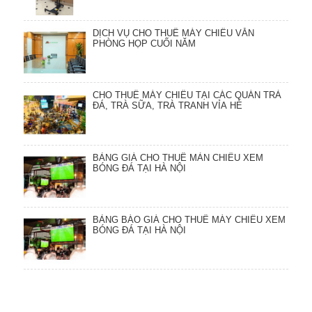
DỊCH VỤ CHO THUÊ MÁY CHIẾU VĂN
PHÒNG HỌP CUỐI NĂM
CHO THUÊ MÁY CHIẾU TẠI CÁC QUÁN TRÀ
ĐÁ, TRÀ SỮA, TRÀ TRANH VỈA HÈ
BẢNG GIÁ CHO THUÊ MÀN CHIẾU XEM
BÓNG ĐÁ TẠI HÀ NỘI
BẢNG BÁO GIÁ CHO THUÊ MÁY CHIẾU XEM
BÓNG ĐÁ TẠI HÀ NỘI