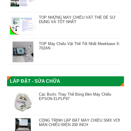
TOP NHỮNG MÁY CHIẾU VẬT THỂ DỄ SỬ
DỤNG VÀ TỐT NHẤT
TOP Máy Chiếu Vật Thể Tốt Nhất Meekbase X-
702AN
LẮP ĐẶT - SỬA CHỮA
Các Bước Thay Thế Bóng Đèn Máy Chiếu
EPSON ELPLP97
CÔNG TRÌNH LẮP ĐẶT MÁY CHIẾU SMX VỚI
MÀN CHIẾU ĐIỆN 200 INCH