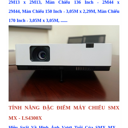
2M13 x 2M13
,
M
àn Chiếu 136 Inch - 2M44 x
2M44
,
M
àn Chiếu 150 Inch - 3,05M x 2,29M
,
Màn Chiếu
170 Inch - 3,05M x 3,05M
, ......
TÍNH NĂNG ĐẶC ĐIỂM MÁY CHIẾU SMX
MX - LS4300X
Hiệu Suất Về Hình Ảnh Vượt Trội Của SMX MX -