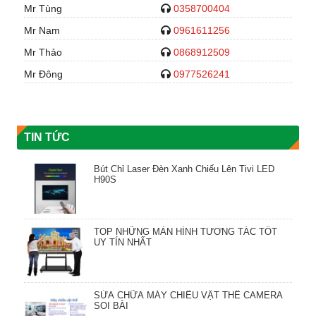
Mr Tùng
0358700404
Mr Nam
0961611256
Mr Thảo
0868912509
Mr Đông
0977526241
TIN TỨC
Bút Chỉ Laser Đèn Xanh Chiếu Lên Tivi LED
H90S
TOP NHỮNG MÀN HÌNH TƯƠNG TÁC TỐT
UY TÍN NHẤT
SỬA CHỮA MÁY CHIẾU VẬT THỂ CAMERA
SOI BÀI