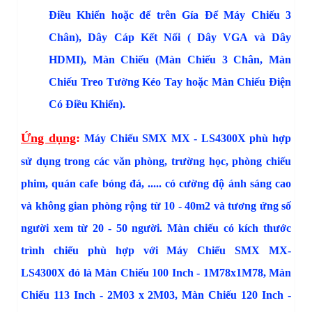
Điều Khiển
hoặc để trên
Gía Để Máy Chiếu 3
Chân
),
Dây Cáp Kết Nối
( Dây VGA và Dây
HDMI),
Màn Chiếu
(
Màn Chiếu 3 Chân
,
Màn
Chiếu Treo Tường Kéo Tay
hoặc
Màn Chiếu Điện
Có Điều Khiển
).
Ứng dụng
:
Máy Chiếu
SMX MX - LS4300X
phù hợp
sử dụng trong các văn phòng, trường học, phòng chiếu
phim, quán cafe bóng đá, ..... có cường độ ánh sáng cao
và không gian phòng rộng từ 10 - 40m2 và tương ứng số
người xem từ 20 - 50 người. Màn chiếu có kích thước
trình chiếu phù hợp với Máy Chiếu
SMX MX-
LS4300X
đó là
Màn Chiếu 100 Inch - 1M78x1M78
,
Màn
Chiếu 113 Inch - 2M03 x 2M03
,
Màn Chiếu 120 Inch -