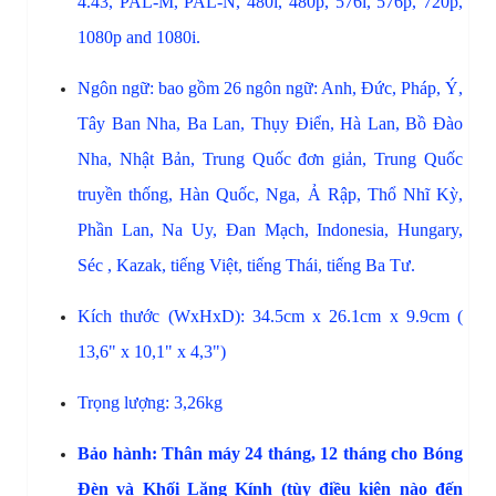
4.43, PAL-M, PAL-N, 480i, 480p, 576i, 576p, 720p,
1080p and 1080i.
Ngôn ngữ: bao gồm 26 ngôn ngữ:
Anh, Đức, Pháp, Ý,
Tây Ban Nha, Ba Lan, Thụy Điển, Hà Lan, Bồ Đào
Nha, Nhật Bản, Trung Quốc đơn giản, Trung Quốc
truyền thống, Hàn Quốc, Nga, Ả Rập, Thổ Nhĩ Kỳ,
Phần Lan, Na Uy, Đan Mạch, Indonesia, Hungary,
Séc , Kazak, tiếng Việt, tiếng Thái, tiếng Ba Tư.
Kích thước (WxHxD): 34.5cm x 26.1cm x 9.9cm (
13,6" x 10,1" x 4,3")
Trọng lượng: 3,26kg
Bảo hành: Thân máy 24 tháng, 12 tháng cho Bóng
Đèn và Khối Lăng Kính (tùy điều kiện nào đến