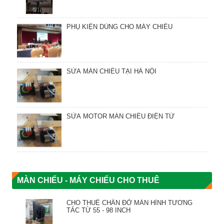
PHỤ KIỆN DÙNG CHO MÁY CHIẾU
SỬA MÀN CHIẾU TẠI HÀ NỘI
SỬA MOTOR MÀN CHIẾU ĐIỆN TỬ
MÀN CHIẾU - MÁY CHIẾU CHO THUÊ
CHO THUÊ CHÂN ĐỠ MÀN HÌNH TƯƠNG
TÁC TỪ 55 - 98 INCH