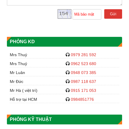
Gửi
PHÒNG KD
Mrs Thuý
0979 281 592
Mrs Thuỷ
0962 523 680
Mr Luân
0948 073 385
Mr Đức
0987 118 637
Mr Hà ( việt trì)
0915 171 053
Hỗ trợ tại HCM
0984851776
PHÒNG KỸ THUẬT