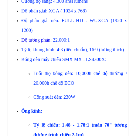
Cường độ sáng: 4.300 ansi lumens
Độ phân giải: XGA ( 1024 x 768)
Độ phân giải nén: FULL HD - 
WUXGA (1920 x
1200)
Độ tương phản
: 22.000:1
Tỷ lệ 
khung hình: 4:3 (tiêu chuẩn), 16:9 (tương thích)
Bóng đèn máy chiếu SMX MX - LS4300X:
Tuổi 
thọ bóng đèn: 10,000h chế độ thường / 
20.000h chế độ ECO
Công suất
 đèn: 230W
Ống kính: 
Tỷ 
lệ chiếu: 1,48 - 1,78:1 
(màn 70" tương 
đương trình chiếu 2,1m)